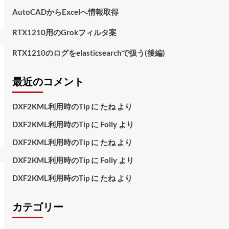
AutoCADからExcelへ情報取得
RTX1210用のGrokフィルタ案
RTX1210のログをelasticsearchで扱う(後編)
最近のコメント
DXF2KML利用時のTip
に
たね
より
DXF2KML利用時のTip
に
Folly
より
DXF2KML利用時のTip
に
たね
より
DXF2KML利用時のTip
に
Folly
より
DXF2KML利用時のTip
に
たね
より
カテゴリー