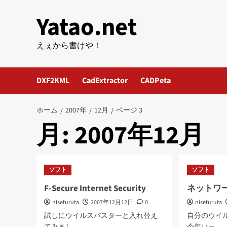
内
Yatao.net
容
を
ス
えぇから書けや！
キ
ッ
DXF2KML
CadExtractor
CADPeta
プ
ホーム
2007年
12月
ページ 3
月:
2007年12月
ソフト
ソフト
F-Secure Internet Security
ネットワ
nisefuruta
2007年12月12日
0
nisefuruta
試しにウイルスバスターと入れ替え
自分のウイ
てみまし...
今年いっ...