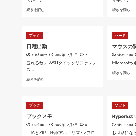
F-
ネ
続きを読む
続きを読む
Secure
ッ
Internet
ト
Security
ワ
に
ー
ブック
ハード
つ
ク
い
セ
日曜出勤
マウスの
て
キ
nisefuruta
さ
2007年12月9日
2
nisefuruta
ュ
ら
リ
疲れるねぇ WSHクイックリファレン
Microsof
に
テ
ス ...
マ
読
ィ
続きを読む
ウ
む
ー
日
続きを読む
ス
に
曜
の
つ
出
調
い
勤
子
て
に
ブック
ソフト
が
さ
つ
悪
ら
い
ブックメモ
HyperEst
い
に
て
に
読
nisefuruta
さ
2007年12月7日
0
nisefuruta
つ
む
ら
LHAとZIP―圧縮アルゴリズム×プロ
お世話になってい
い