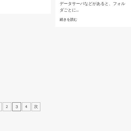
む
データサーバなどがあると、フォル
erEstraier
ダごとに...
.12
フ
続きを読む
ォ
ル
ダ
単
位
で
使
用
容
量
の
確
認
に
つ
2
4
次
3
い
て
さ
ら
に