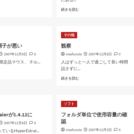
豪
続きを読む
勢
に
ラ
ー
その他
メ
ン
調子が悪い
観察
に
2007年12月9日
0
nisefuruta
つ
2007年12月8日
0
い
tの限定品マウス、 チル...
人はずっと一人で過ごして長い時間
て
話さずに...
さ
ら
観
続きを読む
に
察
読
に
む
つ
い
ソフト
て
さ
raierが1.4.12に
フォルダ単位で使用容量の確
ら
認
2007年12月6日
0
に
読
nisefuruta
2007年12月5日
0
るHyperEstrai...