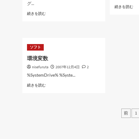
に
グ...
て
Hyp
読
続きを読む
さ
が
む
ブ
続きを読む
ら
1.4
ッ
に
に
ク
読
に
メ
む
つ
モ
い
に
ソフト
て
つ
さ
い
環境変数
ら
て
に
さ
nisefuruta
2007年12月4日
2
読
ら
%SystemDrive% %Syste...
む
に
読
環
続きを読む
む
境
変
数
に
投
前
1
つ
稿
い
て
の
さ
ら