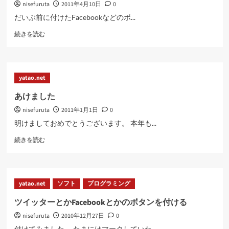
nisefuruta
2011年4月10日
0
す
つ
に
い
だいぶ前に付けたFacebookなどのボ...
つ
て
ソ
い
続きを読む
さ
ー
て
ら
シ
さ
に
ャ
ら
読
ル
に
む
yatao.net
な
読
ボ
む
あけました
タ
nisefuruta
2011年1月1日
0
ン
に
明けましておめでとうございます。 本年も...
つ
あ
い
続きを読む
け
て
ま
さ
し
ら
た
に
yatao.net
ソフト
プログラミング
に
読
つ
む
ツイッターとかFacebookとかのボタンを付ける
い
nisefuruta
2010年12月27日
0
て
さ
付けてみました。 たまにはマークしていた...