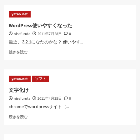
換
に
yatao.net
つ
い
WordPress使いやすくなった
て
nisefuruta
2011年7月28日
0
さ
ら
最近、3.2.1になたのかな？ 使いやす...
に
WordPress
読
続きを読む
使
む
い
や
す
yatao.net
ソフト
く
な
文字化け
っ
nisefuruta
2011年4月25日
0
た
に
chromeでwordpressサイト（...
つ
文
い
続きを読む
字
て
化
さ
け
ら
に