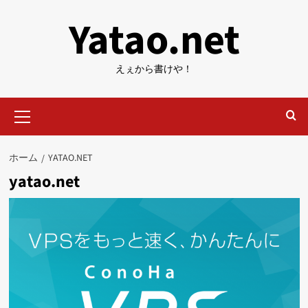
内
Yatao.net
容
を
ス
えぇから書けや！
キ
ッ
メ
プ
イ
ン
メ
ホーム
YATAO.NET
ニ
yatao.net
ュ
ー