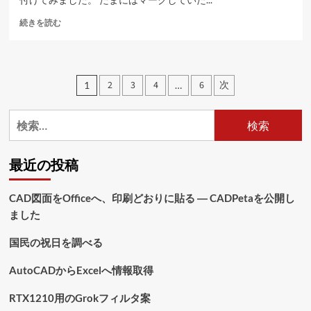
ら
ツ
に
続きを読む
イ
読
ッ
む
タ
ー
投
2
3
4
6
次
1
…
と
稿
か
Facebook
検
の
と
索:
か
ペ
の
最近の投稿
ボ
ー
タ
ジ
ン
CAD図面をOfficeへ、印刷どおりに貼る ― CADPetaを公開し
を
ました
送
付
け
り
国民の祝日を調べる
る
に
AutoCADからExcelへ情報取得
つ
い
RTX1210用のGrokフィルタ案
て
さ