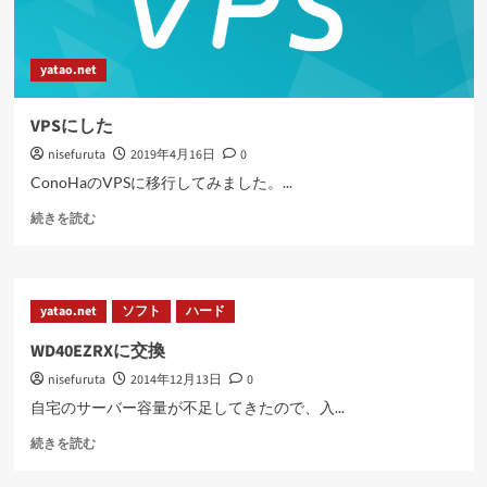
yatao.net
VPSにした
nisefuruta
2019年4月16日
0
ConoHaのVPSに移行してみました。...
VPS
続きを読む
に
し
た
に
yatao.net
ソフト
ハード
つ
い
WD40EZRXに交換
て
nisefuruta
2014年12月13日
0
さ
ら
自宅のサーバー容量が不足してきたので、入...
に
WD40EZRX
読
続きを読む
に
む
交