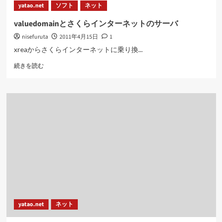
に
yatao.net
ソフト
ネット
つ
読
い
む
valuedomainとさくらインターネットのサーバ
て
nisefuruta
2011年4月15日
1
さ
ら
xreaからさくらインターネットに乗り換...
に
valuedomain
読
続きを読む
と
む
さ
く
ら
イ
ン
タ
ー
ネ
ッ
ト
の
サ
ー
yatao.net
ネット
バ
に