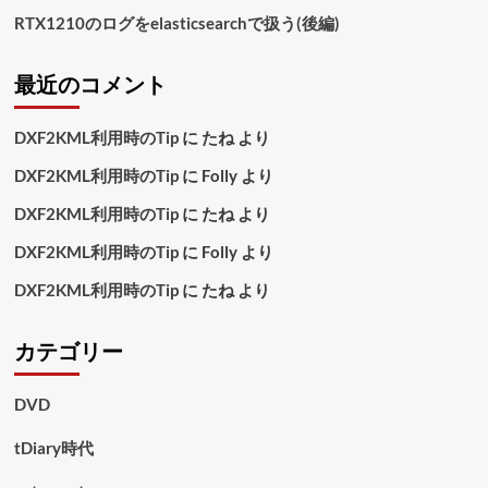
ら
RTX1210のログをelasticsearchで扱う(後編)
に
読
最近のコメント
む
DXF2KML利用時のTip
に
たね
より
DXF2KML利用時のTip
に
Folly
より
DXF2KML利用時のTip
に
たね
より
DXF2KML利用時のTip
に
Folly
より
DXF2KML利用時のTip
に
たね
より
カテゴリー
DVD
tDiary時代