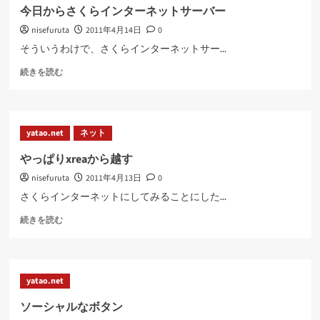
つ
今日からさくらインターネットサーバー
い
nisefuruta
2011年4月14日
0
て
さ
そういうわけで、さくらインターネットサー...
ら
今
に
続きを読む
日
読
か
む
ら
さ
yatao.net
ネット
く
ら
やっぱりxreaから越す
イ
nisefuruta
2011年4月13日
0
ン
タ
さくらインターネットにしてみることにした...
ー
や
ネ
続きを読む
っ
ッ
ぱ
ト
り
サ
xrea
ー
yatao.net
か
バ
ら
ー
ソーシャルなボタン
越
に