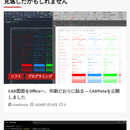
見逃したかもしれません
ソフト
プログラミング
CAD図面をOfficeへ、印刷どおりに貼る ― CADPetaを公開
しました
nisefuruta
2026年7月25日
0