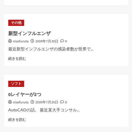
み
違
い
に
その他
つ
い
新型インフルエンザ
て
nisefuruta
2009年7月30日
0
さ
ら
最近新型インフルエンザの感染者数が世界で...
に
新
読
続きを読む
型
む
イ
ン
フ
ソフト
ル
エ
0レイヤーが2つ
ン
nisefuruta
2009年7月29日
0
ザ
に
AutoCADの話。 最近某大手コンサル...
つ
0
い
続きを読む
レ
て
イ
さ