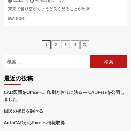
nisefuruta
2009年7月22日
0
ー
読
ル
む
東京で曇り空がちょうど良く見ることが出来...
に
日
つ
続きを読む
食
い
に
て
つ
さ
い
ら
投
2
3
4
次
1
て
に
稿
さ
読
ら
む
検
の
に
索:
読
ペ
む
最近の投稿
ー
ジ
CAD図面をOfficeへ、印刷どおりに貼る ― CADPetaを公開し
ました
送
り
国民の祝日を調べる
AutoCADからExcelへ情報取得