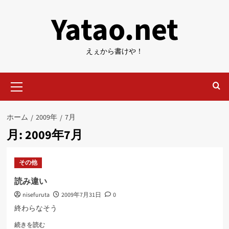
内
Yatao.net
容
を
ス
えぇから書けや！
キ
ッ
メ
プ
イ
ン
メ
ホーム
2009年
7月
ニ
月:
2009年7月
ュ
ー
その他
読み違い
nisefuruta
2009年7月31日
0
終わらなそう
読
続きを読む