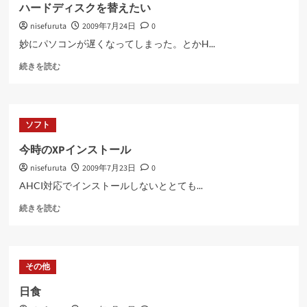
会
ハードディスクを替えたい
に
nisefuruta
2009年7月24日
0
つ
い
妙にパソコンが遅くなってしまった。とかH...
て
ハ
さ
続きを読む
ー
ら
ド
に
デ
読
ィ
む
ソフト
ス
ク
今時のXPインストール
を
nisefuruta
2009年7月23日
0
替
え
AHCI対応でインストールしないととても...
た
今
い
続きを読む
時
に
の
つ
XP
い
イ
て
その他
ン
さ
ス
ら
日食
ト
に