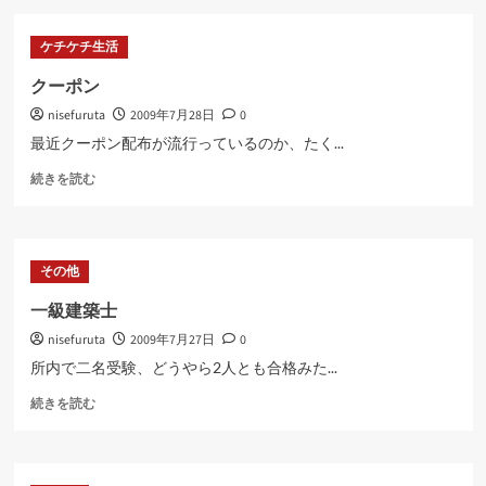
ヤ
ら
ー
に
ケチケチ生活
が
読
2
む
クーポン
つ
nisefuruta
2009年7月28日
0
に
つ
最近クーポン配布が流行っているのか、たく...
い
ク
て
続きを読む
ー
さ
ポ
ら
ン
に
に
読
その他
つ
む
い
一級建築士
て
nisefuruta
2009年7月27日
0
さ
ら
所内で二名受験、どうやら2人とも合格みた...
に
一
読
続きを読む
級
む
建
築
士