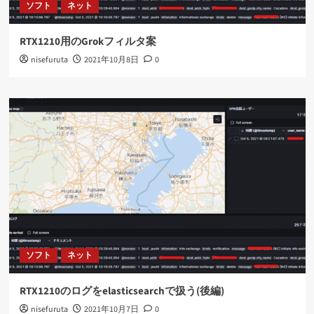
ソフト
ネット
RTX1210用のGrokフィルタ案
nisefuruta
2021年10月8日
0
ソフト
ネット
RTX1210のログをelasticsearchで扱う(後編)
nisefuruta
2021年10月7日
0