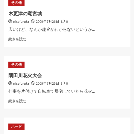
その他
に
つ
木更津の竜宮城
い
nisefuruta
2009年7月26日
0
て
さ
広いけど、なんか趣旨がわからないというか...
ら
木
に
続きを読む
更
読
津
む
の
竜
その他
宮
城
隅田川花火大会
に
nisefuruta
2009年7月25日
0
つ
い
仕事を片付けて自転車で帰宅していたら花火...
て
隅
さ
続きを読む
田
ら
川
に
花
読
火
む
ハード
大