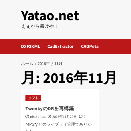
内
Yatao.net
容
を
ス
えぇから書けや！
キ
ッ
DXF2KML
CadExtractor
CADPeta
プ
ホーム
2016年
11月
月:
2016年11月
ソフト
TwonkyのDBを再構築
nisefuruta
2016年11月20日
0
MP3などのライブラリ管理でありが
ちな、...