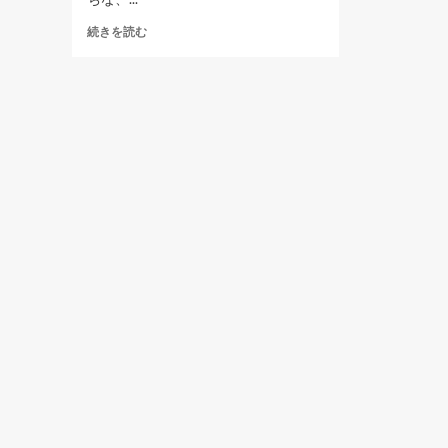
Twonky
続きを読む
の
DB
を
再
構
築
に
つ
い
て
さ
ら
に
読
む