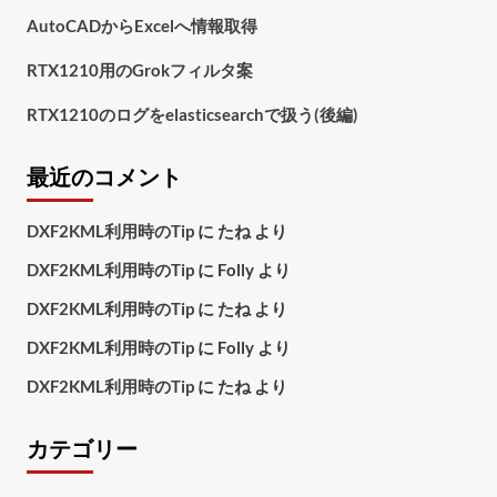
AutoCADからExcelへ情報取得
RTX1210用のGrokフィルタ案
RTX1210のログをelasticsearchで扱う(後編)
最近のコメント
DXF2KML利用時のTip
に
たね
より
DXF2KML利用時のTip
に
Folly
より
DXF2KML利用時のTip
に
たね
より
DXF2KML利用時のTip
に
Folly
より
DXF2KML利用時のTip
に
たね
より
カテゴリー