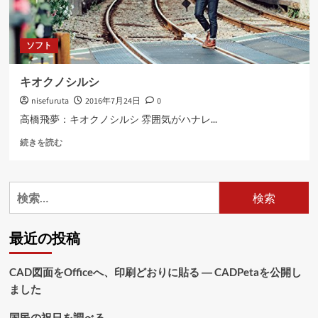
ソフト
キオクノシルシ
nisefuruta
2016年7月24日
0
高橋飛夢：キオクノシルシ 雰囲気がハナレ...
キ
続きを読む
オ
ク
ノ
検
シ
索:
ル
シ
最近の投稿
に
つ
い
CAD図面をOfficeへ、印刷どおりに貼る ― CADPetaを公開し
て
ました
さ
ら
に
国民の祝日を調べる