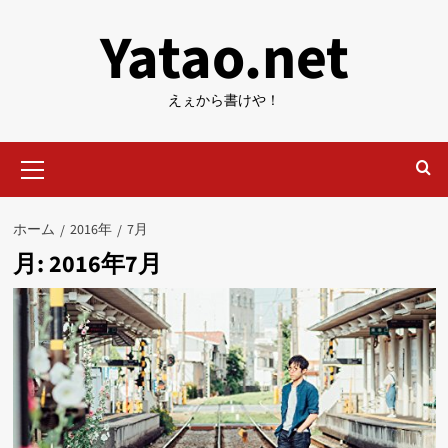
内
Yatao.net
容
を
ス
えぇから書けや！
キ
ッ
メ
プ
イ
ン
メ
ホーム
2016年
7月
ニ
月:
2016年7月
ュ
ー