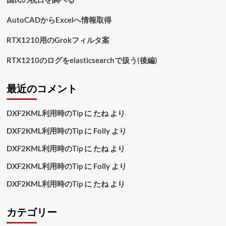
読
む
AutoCADからExcelへ情報取得
RTX1210用のGrokフィルタ案
RTX1210のログをelasticsearchで扱う(後編)
最近のコメント
DXF2KML利用時のTip
に
たね
より
DXF2KML利用時のTip
に
Folly
より
DXF2KML利用時のTip
に
たね
より
DXF2KML利用時のTip
に
Folly
より
DXF2KML利用時のTip
に
たね
より
カテゴリー