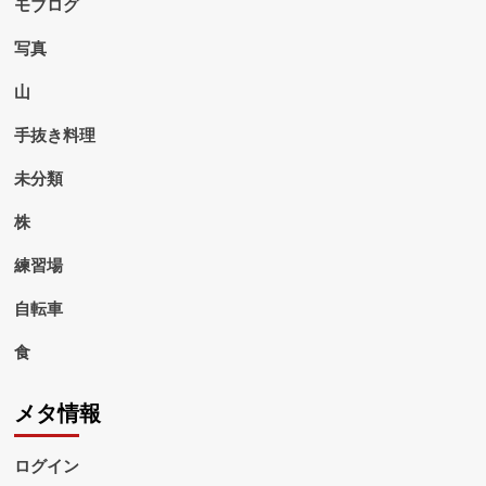
モブログ
写真
山
手抜き料理
未分類
株
練習場
自転車
食
メタ情報
ログイン