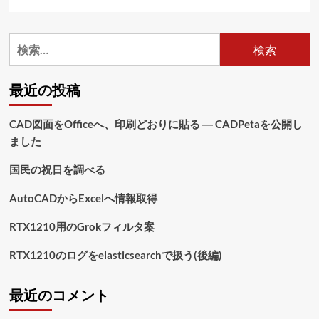
で
exclude-
from
検
を
索:
指
定
最近の投稿
す
る
に
CAD図面をOfficeへ、印刷どおりに貼る ― CADPetaを公開し
つ
ました
い
て
さ
国民の祝日を調べる
ら
に
AutoCADからExcelへ情報取得
読
む
RTX1210用のGrokフィルタ案
RTX1210のログをelasticsearchで扱う(後編)
最近のコメント