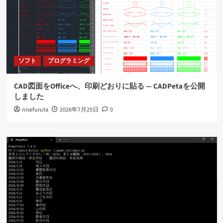
ソフト
プログラミング
CAD図面をOfficeへ、印刷どおりに貼る ― CADPetaを公開
しました
nisefuruta
2026年7月25日
0