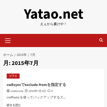
内
Yatao.net
容
を
ス
えぇから書けや！
キ
ッ
メ
プ
イ
ン
メ
ホーム
2015年
7月
ニ
月:
2015年7月
ュ
ー
ソフト
cwRsyncでexclude-fromを指定する
nisefuruta
2015年7月1日
0
cwRsyncを使ってバックアップするス...
cwRsync
続きを読む