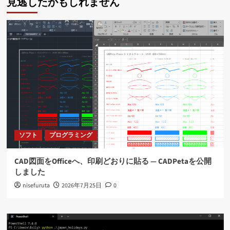
見逃したかもしれません
ソフト
プログラミング
CAD図面をOfficeへ、印刷どおりに貼る ― CADPetaを公開
しました
nisefuruta
2026年7月25日
0