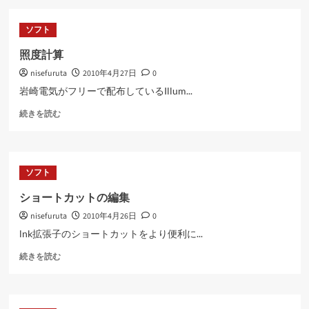
気
分
ソフト
に
つ
照度計算
い
nisefuruta
2010年4月27日
0
て
さ
岩崎電気がフリーで配布しているIllum...
ら
照
に
続きを読む
度
読
計
む
算
に
ソフト
つ
い
ショートカットの編集
て
nisefuruta
2010年4月26日
0
さ
ら
lnk拡張子のショートカットをより便利に...
に
シ
読
続きを読む
ョ
む
ー
ト
カ