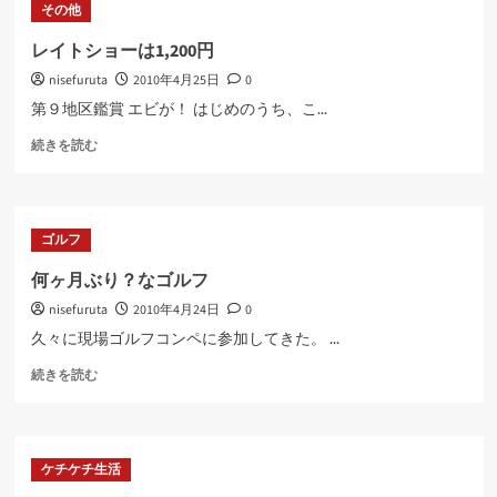
その他
ッ
ト
レイトショーは1,200円
の
nisefuruta
2010年4月25日
0
編
集
第９地区鑑賞 エビが！ はじめのうち、こ...
に
レ
つ
続きを読む
イ
い
ト
て
シ
さ
ョ
ら
ゴルフ
ー
に
は
読
何ヶ月ぶり？なゴルフ
1,200
む
nisefuruta
2010年4月24日
0
円
に
久々に現場ゴルフコンペに参加してきた。 ...
つ
何
い
続きを読む
ヶ
て
月
さ
ぶ
ら
り？
に
ケチケチ生活
な
読