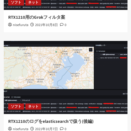
ソフト
ネット
RTX1210用のGrokフィルタ案
nisefuruta
2021年10月8日
0
ソフト
ネット
RTX1210のログをelasticsearchで扱う(後編)
nisefuruta
2021年10月7日
0