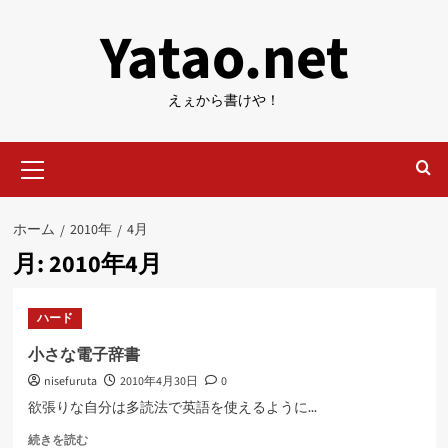
内
Yatao.net
容
を
ス
えぇから書けや！
キ
ッ
メ
プ
イ
ン
メ
ホーム
2010年
4月
ニ
月:
2010年4月
ュ
ー
ハード
小さな電子辞書
nisefuruta
2010年4月30日
0
欲張りな自分は多読法で英語を使えるように...
小
続きを読む