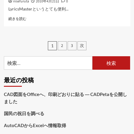
nisefuruta
2010年4月21日
0
い
て
LyricsMasterというとても便利...
さ
MP3
ら
続きを読む
フ
に
ァ
読
イ
む
ル
投
2
3
次
1
に
稿
歌
詞
検
の
を
索:
に
ペ
つ
最近の投稿
い
ー
て
ジ
さ
CAD図面をOfficeへ、印刷どおりに貼る ― CADPetaを公開し
ら
ました
送
に
読
り
国民の祝日を調べる
む
AutoCADからExcelへ情報取得