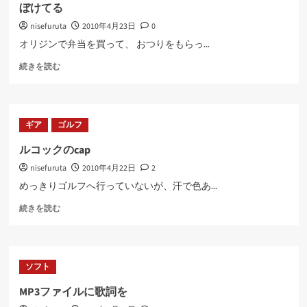
ゴ
む
ぼけてる
ル
nisefuruta
2010年4月23日
0
フ
に
オリジンで弁当を買って、 おつりをもらっ...
つ
ぼ
い
続きを読む
け
て
て
さ
る
ら
に
に
ギア
ゴルフ
つ
読
い
む
ルコックのcap
て
nisefuruta
2010年4月22日
2
さ
ら
めっきりゴルフへ行っていないが、汗で色あ...
に
ル
読
続きを読む
コ
む
ッ
ク
の
ソフト
cap
に
MP3ファイルに歌詞を
つ