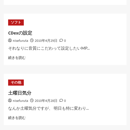
さ
な
電
子
ソフト
辞
書
CDexの設定
に
nisefuruta
2010年4月29日
0
つ
い
それなりに音質にこだわって設定したいMP...
て
CDex
さ
続きを読む
の
ら
設
に
定
読
に
む
その他
つ
い
土曜日気分
て
nisefuruta
2010年4月28日
0
さ
ら
なんか土曜気分ですが、 明日も特に変わり...
に
土
読
続きを読む
曜
む
日