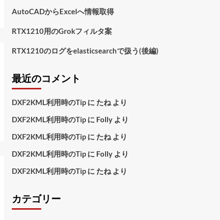
AutoCADからExcelへ情報取得
RTX1210用のGrokフィルタ案
RTX1210のログをelasticsearchで扱う(後編)
最近のコメント
DXF2KML利用時のTip
に
たね
より
DXF2KML利用時のTip
に
Folly
より
DXF2KML利用時のTip
に
たね
より
DXF2KML利用時のTip
に
Folly
より
DXF2KML利用時のTip
に
たね
より
カテゴリー