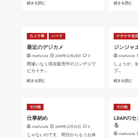
帰
外
続きを読む
続きを読む
省
泊
に
に
つ
つ
い
い
て
て
カメラ等
ハード
ケチケチ生
さ
さ
ら
ら
最近のデジカメ
ジンジャ
に
に
読
読
nisefuruta
2009年12月28日
0
nisefuruta
む
む
間違いなく現在販売中のコンデジで
しょうが、砂
ピカイチ...
ブ...
最
ジ
続きを読む
続きを読む
近
ン
の
ジ
デ
ャ
ジ
エ
その他
その他
カ
ー
メ
ル
仕事納め
LDAPの
に
完
る
nisefuruta
つ
2009年12月25日
0
成
い
版
nisefuruta
じゃないのです、明日からもうお休