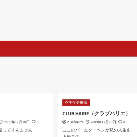
ケチケチ生活
CLUB HARIE（クラブハリエ）
2009年12月30日
0
nisefuruta
2009年12月29日
0
に撮ってすんません
ここのバームクーヘンが私の人生史
上最高の...