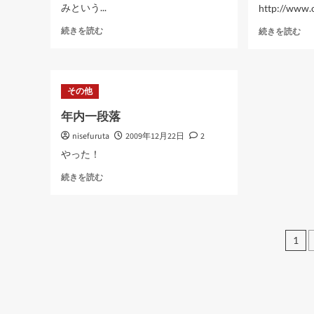
て
に
みという...
http://www.o
さ
つ
ら
い
仕
LD
続きを読む
続きを読む
に
て
事
の
読
さ
納
セ
む
ら
め
カ
に
に
ン
その他
読
つ
ダ
む
い
リ
年内一段落
て
サ
さ
nisefuruta
2009年12月22日
2
ー
ら
バ
やった！
に
を
読
年
作
続きを読む
む
内
る
一
に
段
つ
落
い
投
1
に
て
稿
つ
さ
い
ら
の
て
に
さ
読
ペ
ら
む