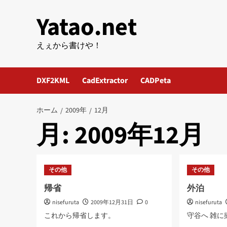
内
Yatao.net
容
を
ス
えぇから書けや！
キ
ッ
DXF2KML
CadExtractor
CADPeta
プ
ホーム
2009年
12月
月:
2009年12月
その他
その他
帰省
外泊
nisefuruta
2009年12月31日
0
nisefuruta
これから帰省します。
守谷へ 雑