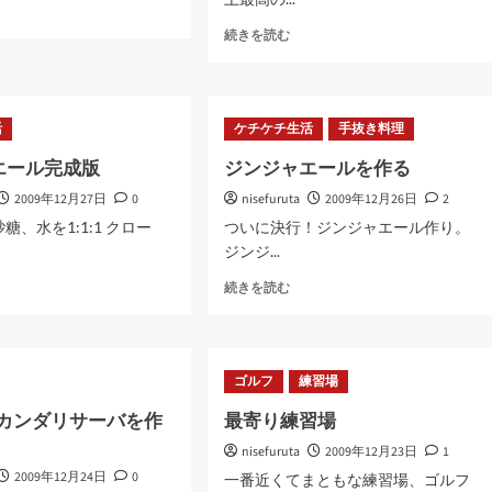
CLUB
続きを読む
HARIE（ク
ラ
ブ
ハ
活
ケチケチ生活
手抜き料理
リ
エ）
エール完成版
ジンジャエールを作る
に
2009年12月27日
0
nisefuruta
つ
2009年12月26日
2
い
糖、水を1:1:1 クロー
ついに決行！ジンジャエール作り。
て
ジンジ...
さ
ら
ジ
続きを読む
に
ン
読
ジ
む
ャ
エ
ゴルフ
練習場
ー
ル
セカンダリサーバを作
最寄り練習場
を
nisefuruta
作
2009年12月23日
1
る
2009年12月24日
0
一番近くてまともな練習場、ゴルフ