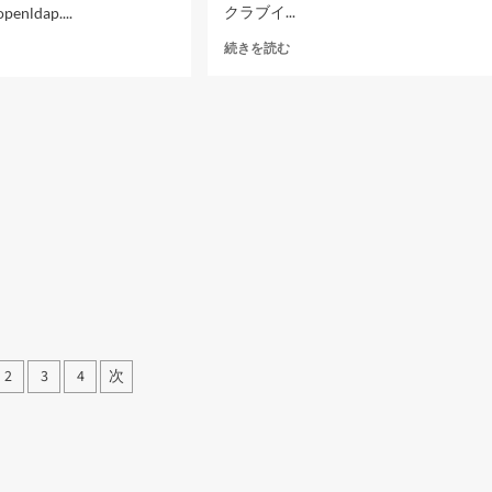
に
クラブイ...
penldap....
つ
い
最
AP
続きを読む
て
寄
さ
り
ら
練
に
習
読
場
む
に
つ
い
て
さ
ら
に
読
む
2
3
4
次