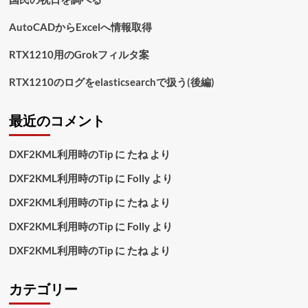
さ
ら
AutoCADからExcelへ情報取得
に
読
RTX1210用のGrokフィルタ案
む
RTX1210のログをelasticsearchで扱う(後編)
最近のコメント
DXF2KML利用時のTip
に
たね
より
DXF2KML利用時のTip
に
Folly
より
DXF2KML利用時のTip
に
たね
より
DXF2KML利用時のTip
に
Folly
より
DXF2KML利用時のTip
に
たね
より
カテゴリー