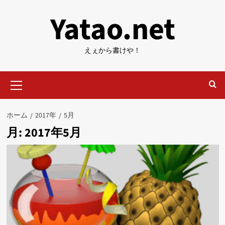
内
Yatao.net
容
を
ス
えぇから書けや！
キ
ッ
メ
プ
イ
ン
メ
ホーム
2017年
5月
ニ
月:
2017年5月
ュ
ー