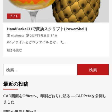
ソフト
HandBrakeCLIで変換スクリプト(PowerShell)
nisefuruta
2017年5月28日
0
isoファイルとかtsファイルとか、 た...
HandBrakeCLI
続きを読む
で
変
換
検
ス
索:
ク
リ
最近の投稿
プ
ト
(PowerShell)
CAD図面をOfficeへ、印刷どおりに貼る ― CADPetaを公開し
に
ました
つ
い
て
国民の祝日を調べる