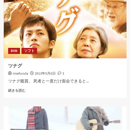
さ
ら
に
読
む
DVD
ソフト
ツナグ
nisefuruta
2013年5月6日
3
ツナグ鑑賞。 死者と一度だけ面会できると...
ツ
続きを読む
ナ
グ
に
つ
い
て
さ