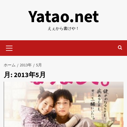
内
Yatao.net
容
を
ス
えぇから書けや！
キ
ッ
メ
プ
イ
ン
メ
ホーム
2013年
5月
ニ
月:
2013年5月
ュ
ー