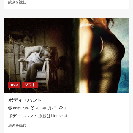
RAID1
て
続きを読む
ア
さ
レ
ら
イ
に
を
読
シ
む
ス
テ
ム
落
と
さ
ず
拡
大
DVD
ソフト
し
て
み
ボディ・ハント
た
nisefuruta
2013年5月2日
0
に
つ
ボディ・ハント 原題はHouse at ...
い
ボ
て
続きを読む
デ
さ