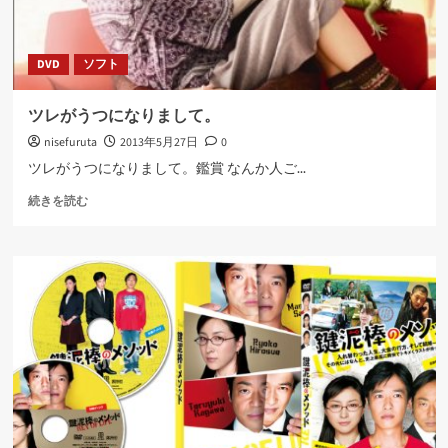
DVD
ソフト
ツレがうつになりまして。
nisefuruta
2013年5月27日
0
ツレがうつになりまして。鑑賞 なんか人ご...
ツ
続きを読む
レ
が
う
つ
に
な
り
ま
し
て。
に
つ
い