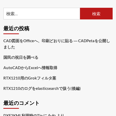
ィ・
ら
ハ
に
検
ン
読
索:
ト
む
に
最近の投稿
つ
い
て
CAD図面をOfficeへ、印刷どおりに貼る ― CADPetaを公開し
さ
ました
ら
に
読
国民の祝日を調べる
む
AutoCADからExcelへ情報取得
RTX1210用のGrokフィルタ案
RTX1210のログをelasticsearchで扱う(後編)
最近のコメント
DXF2KML利用時のTip
に
たね
より