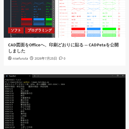
ソフト
プログラミング
CAD図面をOfficeへ、印刷どおりに貼る ― CADPetaを公開
しました
nisefuruta
2026年7月25日
0