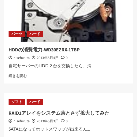
読
む
パーツ
ハード
HDDの消費電力-WD30EZRX-1TBP
nisefuruta
2013年5月4日
0
自宅サーバーのHDD２台を交換したら、消...
HDD
続きを読む
の
消
費
電
ソフト
ハード
力-
WD30EZRX-
RAID1アレイをシステム落とさず拡大してみた
1TBP
nisefuruta
2013年5月3日
0
に
つ
SATAになってホットスワップが出来るん...
い