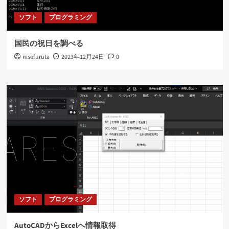
ソフト
プログラミング
国民の祝日を調べる
nisefuruta
2023年12月24日
0
ソフト
プログラミング
AutoCADからExcelへ情報取得