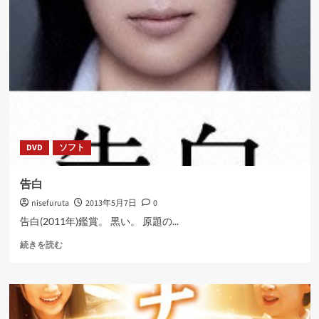
て
読
学
む
ぶ
に
つ
い
て
さ
ら
に
読
DVD
ソフト
む
告白
nisefuruta
2013年5月7日
0
告白(2011年)鑑賞。 黒い。 原題の...
告
続きを読む
白
に
つ
い
て