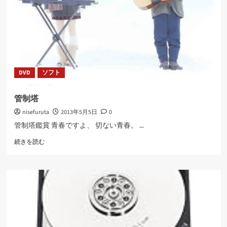
ら
に
読
む
DVD
ソフト
管制塔
nisefuruta
2013年5月5日
0
管制塔鑑賞 青春ですよ、 切ない青春。 ...
管
続きを読む
制
塔
に
つ
い
て
さ
ら
に