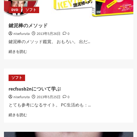
て
DVD
ソフト
さ
ら
に
鍵泥棒のメソッド
読
nisefuruta
2013年5月26日
0
む
鍵泥棒のメソッド鑑賞。 おもろい。 出だ...
鍵
続きを読む
泥
棒
の
メ
ソフト
ソ
ッ
recfsusb2nについて学ぶ
ド
nisefuruta
2013年5月25日
0
に
つ
とても参考になるサイト。 PC生活めも：...
い
recfsusb2n
て
続きを読む
に
さ
つ
ら
い
に