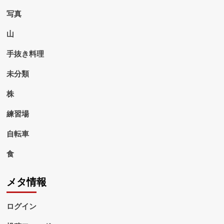
写真
山
手抜き料理
未分類
株
練習場
自転車
食
メタ情報
ログイン