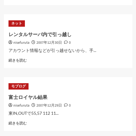
年
間
お
疲
ネット
れ
様
レンタルサーバ内で引っ越し
で
nisefuruta
2007年12月30日
0
し
た
アカウント情報などが引っ越せないから、手...
に
レ
つ
続きを読む
ン
い
タ
て
ル
さ
サ
ら
モブログ
ー
に
バ
読
富士ロイヤル結果
内
む
nisefuruta
2007年12月29日
0
で
引
東IN,OUTで55,57 112 11...
っ
富
越
続きを読む
士
し
ロ
に