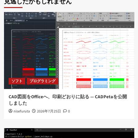
見逃したかもしれません
ソフト
プログラミング
CAD図面をOfficeへ、印刷どおりに貼る ― CADPetaを公開
しました
nisefuruta
2026年7月25日
0