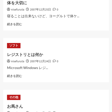
ら
体を大切に
に
nisefuruta
2007年12月25日
0
読
む
寝ることは出来ないけど、ヨーグルトで体ケ...
体
続きを読む
を
大
切
に
ソフト
に
つ
レジストリとは何か
い
nisefuruta
2007年12月24日
0
て
さ
Microsoft Windows レジ...
ら
レ
に
続きを読む
ジ
読
ス
む
ト
リ
その他
と
は
お馬さん
何