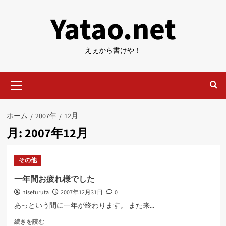
内
Yatao.net
容
を
ス
えぇから書けや！
キ
ッ
メ
プ
イ
ン
メ
ホーム
2007年
12月
ニ
月:
2007年12月
ュ
ー
その他
一年間お疲れ様でした
nisefuruta
2007年12月31日
0
あっという間に一年が終わります。 また来...
一
続きを読む