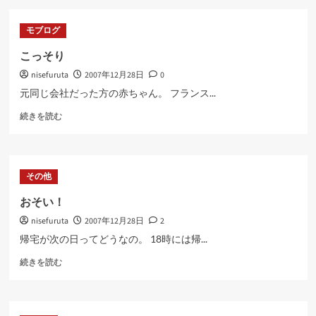
イ
つ
ヤ
い
モブログ
ル
て
結
さ
こっそり
果
ら
nisefuruta
2007年12月28日
0
に
に
つ
読
元同じ会社だった方の赤ちゃん。 フランス...
い
む
こ
て
続きを読む
っ
さ
そ
ら
り
に
に
読
その他
つ
む
い
おそい！
て
nisefuruta
2007年12月28日
2
さ
ら
帰宅が次の日ってどうなの。 18時には帰...
に
お
読
続きを読む
そ
む
い！
に
つ