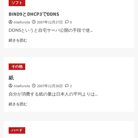
ソフト
い
て
BIND9とDHCP3でDDNS
さ
nisefuruta
2007年12月27日
0
ら
に
DDNSというと自宅サーバ公開の手段で使...
読
BIND9
む
続きを読む
と
DHCP3
で
DDNS
その他
に
つ
紙
い
nisefuruta
2007年12月26日
2
て
さ
自分が消費する紙の量は日本人の平均よりは...
ら
紙
に
続きを読む
に
読
つ
む
い
て
ハード
さ