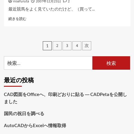
nisefuruta
2007年12月23日
2
か
に
最近競馬をよく見ていたのだけど、（買って...
つ
お
い
続きを読む
馬
て
さ
さ
ん
ら
に
に
投
2
3
4
次
1
つ
読
稿
い
む
て
検
の
さ
索:
ら
ペ
に
最近の投稿
読
ー
む
ジ
CAD図面をOfficeへ、印刷どおりに貼る ― CADPetaを公開し
ました
送
り
国民の祝日を調べる
AutoCADからExcelへ情報取得