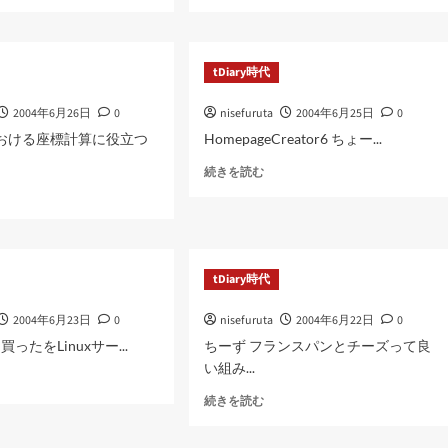
つ
い
て
さ
tDiary時代
ら
に
2004年6月26日
0
nisefuruta
2004年6月25日
0
読
む
における座標計算に役立つ
HomepageCreator6 ちょー...
に
続きを読む
つ
い
て
さ
ら
tDiary時代
に
読
2004年6月23日
0
nisefuruta
2004年6月22日
0
む
日買ったをLinuxサー...
ちーず フランスパンとチーズって良
い組み...
に
続きを読む
つ
い