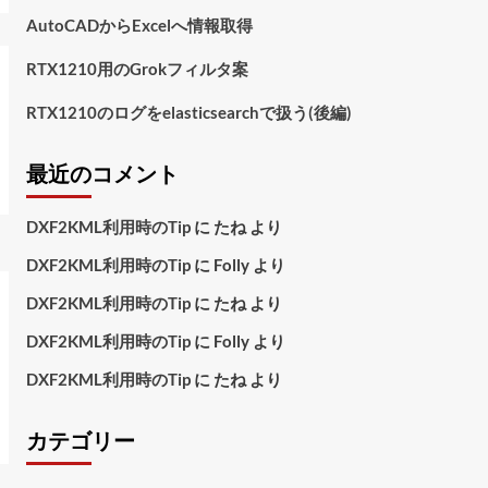
AutoCADからExcelへ情報取得
RTX1210用のGrokフィルタ案
RTX1210のログをelasticsearchで扱う(後編)
最近のコメント
DXF2KML利用時のTip
に
たね
より
DXF2KML利用時のTip
に
Folly
より
DXF2KML利用時のTip
に
たね
より
DXF2KML利用時のTip
に
Folly
より
DXF2KML利用時のTip
に
たね
より
カテゴリー