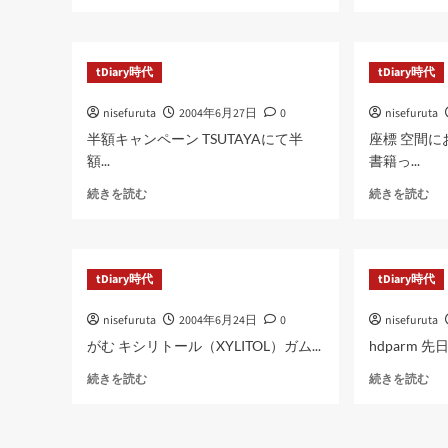
つ
つ
い
い
て
て
さ
さ
tDiary時代
tDiary時代
ら
ら
に
に
nisefuruta
2004年6月27日
0
nisefuruta
読
読
む
む
半額キャンペーン TSUTAYAにて半
座標 空間
額...
書籍っ...
に
に
続きを読む
続きを読む
つ
つ
い
い
て
て
さ
さ
tDiary時代
tDiary時代
ら
ら
に
に
nisefuruta
2004年6月24日
0
nisefuruta
読
読
む
む
がむ キシリトール（XYLITOL）ガム...
hdparm 先
に
に
続きを読む
続きを読む
つ
つ
い
い
て
て