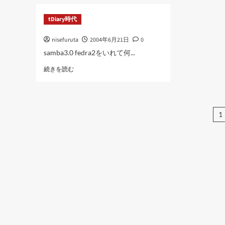
さ
さ
ら
ら
tDiary時代
に
に
読
読
nisefuruta
2004年6月21日
0
む
む
samba3.0 fedra2をいれて何...
に
続きを読む
つ
い
て
さ
1
ら
に
読
む