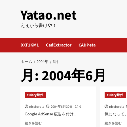
内
Yatao.net
容
を
ス
えぇから書けや！
キ
ッ
DXF2KML
CadExtractor
CADPeta
プ
ホーム
2004年
6月
月:
2004年6月
tDiary時代
tDiary時代
nisefuruta
2004年6月30日
0
nisefuruta
Google AdSense 広告を付け...
気になっているも
に
に
続きを読む
続きを読む