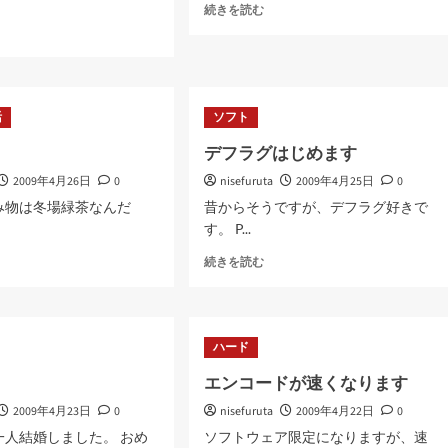
デ
続きを読む
ス
awa
ク
ト
ッ
プ
活
ソフト
の
ゴ
デフラグはじめます
ミ
箱
2009年4月26日
0
nisefuruta
2009年4月25日
0
に
み物は冬場緑茶なんだ
昔からそうですが、デフラグ好きで
つ
.
す。 P...
い
て
デ
続きを読む
さ
フ
ら
ラ
に
グ
読
は
ハード
む
じ
め
エンコードが速くなります
ま
2009年4月23日
0
nisefuruta
す
2009年4月22日
0
に
一人結婚しました。 おめ
ソフトウェア限定になりますが、速