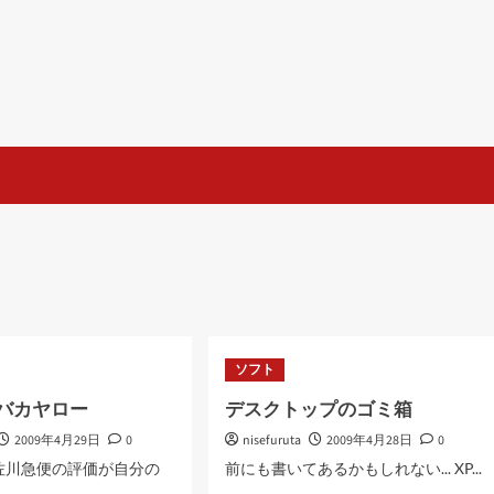
ソフト
aのバカヤロー
デスクトップのゴミ箱
2009年4月29日
0
nisefuruta
2009年4月28日
0
佐川急便の評価が自分の
前にも書いてあるかもしれない... XP...