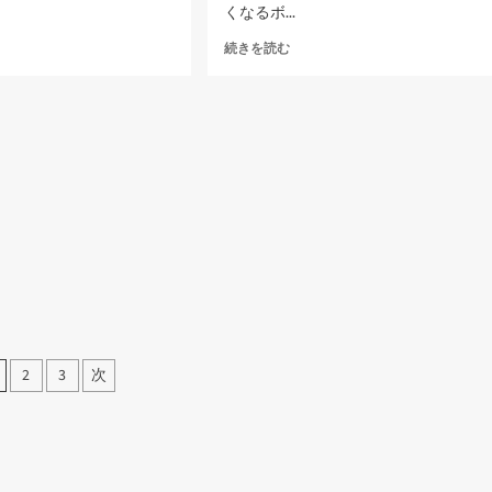
つ
くなるボ...
い
て
エ
続きを読む
さ
ン
ら
コ
に
ー
読
ド
む
が
速
く
な
り
ま
す
に
つ
い
て
投
2
3
次
さ
稿
ら
に
の
読
む
ペ