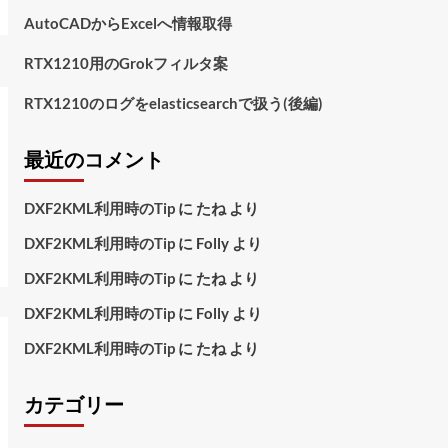
AutoCADからExcelへ情報取得
RTX1210用のGrokフィルタ案
RTX1210のログをelasticsearchで扱う(後編)
最近のコメント
DXF2KML利用時のTip
に
たね
より
DXF2KML利用時のTip
に
Folly
より
DXF2KML利用時のTip
に
たね
より
DXF2KML利用時のTip
に
Folly
より
DXF2KML利用時のTip
に
たね
より
カテゴリー