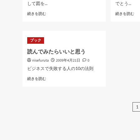
読
して図を...
でとう...
読
む
む
zu-
独
続きを読む
続きを読む
zu-
身
kazu-
で
zu-
す
kazu
に
ブック
に
つ
つ
い
読んでみたらいいと思う
い
て
nisefuruta
て
2009年4月21日
0
さ
さ
ら
ビジネスで失敗する人の10の法則
ら
に
読
に
読
続きを読む
ん
読
む
で
む
み
た
1
ら
い
い
と
思
う