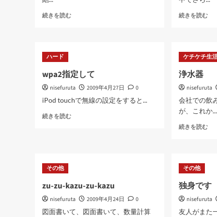
あ
sag
続きを読む
続きを読む
る
の
で
バ
ん
カ
亭
ヤ
ハード
ケチケチ生
に
ロ
つ
ー
wpa2指定して
浄水器
い
に
nisefuruta
て
2009年4月27日
0
nisefuruta
つ
さ
い
iPod touchで無線の設定をすると...
会社での飲
ら
て
が、これか..
wpa2
に
さ
続きを読む
指
読
ら
浄
続きを読む
定
む
に
水
し
読
器
て
む
に
に
つ
その他
その他
つ
い
い
て
zu-zu-kazu-zu-kazu
独身です
て
さ
さ
nisefuruta
2009年4月24日
0
nisefuruta
ら
ら
に
図面書いて、図面書いて、数量計算
友人がまた
に