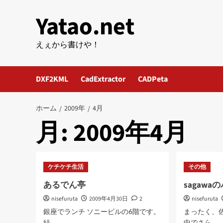
内
Yatao.net
容
を
ス
えぇから書けや！
キ
ッ
DXF2KML
CadExtractor
CADPeta
プ
ホーム
2009年
4月
月:
2009年4月
ケチケチ生活
その他
あるでん亭
sagaw
nisefuruta
2009年4月30日
2
nisefuruta
銀座でランチ ソニービルの6階です。
まったく、
結...
中でさら...