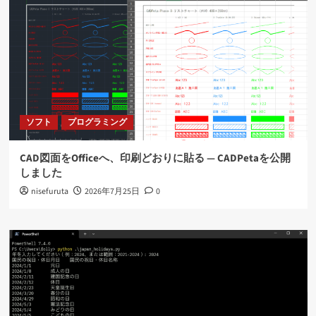
ソフト
プログラミング
CAD図面をOfficeへ、印刷どおりに貼る ― CADPetaを公開
しました
nisefuruta
2026年7月25日
0