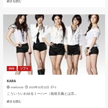
卓
続きを読む
上
カ
レ
ン
ダ
ー
を
作
る
紙
に
つ
い
て
DVD
ソフト
さ
ら
に
KARA
読
nisefuruta
2010年10月22日
0
む
こういういわゆるミーハー（低俗主義とは言...
KARA
続きを読む
に