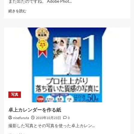
また出たのですね。 Adobe Phot...
新
続きを読む
し
い
Elements9
に
つ
い
て
さ
ら
に
読
む
写真
卓上カレンダーを作る紙
nisefuruta
2010年10月23日
0
撮影した写真とその写真を使った卓上カレン...