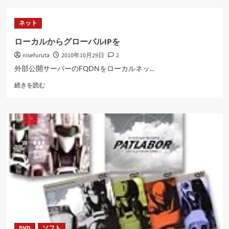
４
ら
号
に
ネット
に
読
つ
む
ローカルからグローバルIPを
い
nisefuruta
2010年10月29日
2
て
さ
外部公開サーバーのFQDNをローカルネッ...
ら
ロ
に
続きを読む
ー
読
カ
む
ル
か
ら
グ
ロ
ー
バ
ル
IP
を
に
つ
DVD
ソフト