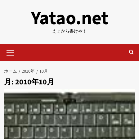
内
Yatao.net
容
を
ス
えぇから書けや！
キ
ッ
メ
プ
イ
ン
メ
ホーム
2010年
10月
ニ
月:
2010年10月
ュ
ー