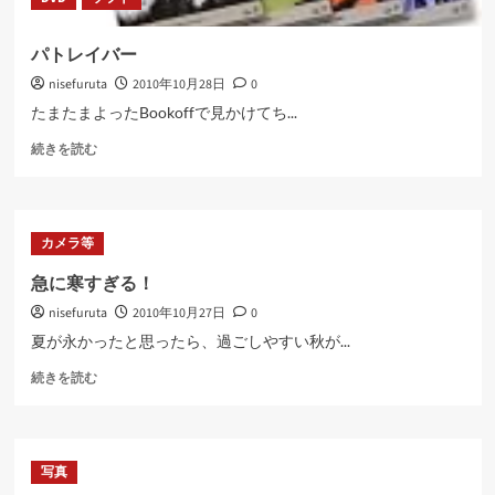
い
て
さ
パトレイバー
ら
nisefuruta
2010年10月28日
0
に
読
たまたまよったBookoffで見かけてち...
む
パ
続きを読む
ト
レ
イ
バ
カメラ等
ー
に
急に寒すぎる！
つ
nisefuruta
2010年10月27日
0
い
て
夏が永かったと思ったら、過ごしやすい秋が...
さ
急
ら
続きを読む
に
に
寒
読
す
む
ぎ
写真
る！