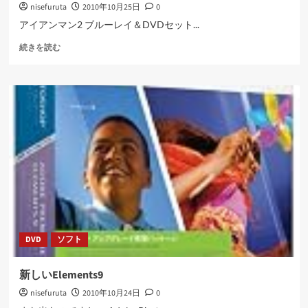
nisefuruta
2010年10月25日
0
アイアンマン2 ブルーレイ＆DVDセット...
ア
続きを読む
イ
ア
ン
マ
ン
２
に
つ
い
て
さ
ら
に
読
DVD
ソフト
む
新しいElements9
nisefuruta
2010年10月24日
0