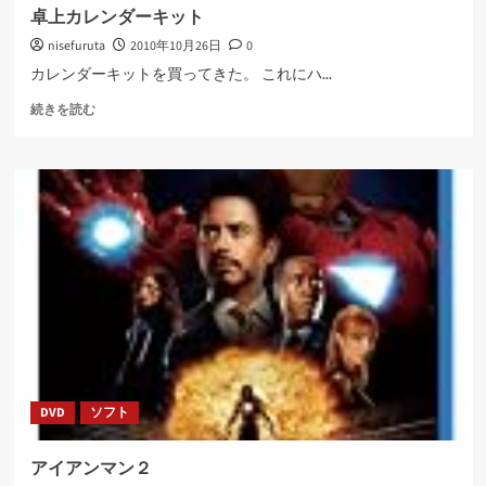
に
卓上カレンダーキット
つ
nisefuruta
2010年10月26日
0
い
て
カレンダーキットを買ってきた。 これにハ...
さ
卓
ら
続きを読む
上
に
カ
読
レ
む
ン
ダ
ー
キ
ッ
ト
に
つ
い
て
さ
DVD
ソフト
ら
に
読
アイアンマン２
む