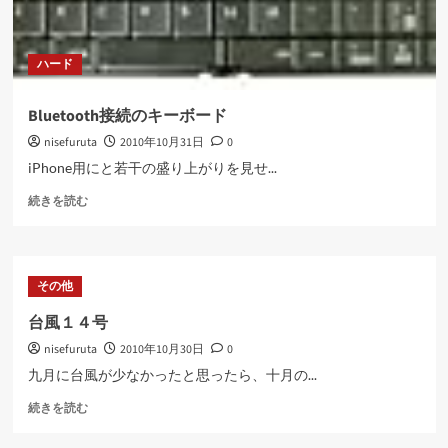
ハード
Bluetooth接続のキーボード
nisefuruta
2010年10月31日
0
iPhone用にと若干の盛り上がりを見せ...
Bluetooth
続きを読む
接
続
の
キ
その他
ー
ボ
台風１４号
ー
nisefuruta
2010年10月30日
0
ド
に
九月に台風が少なかったと思ったら、十月の...
つ
台
い
続きを読む
風
て
１
さ