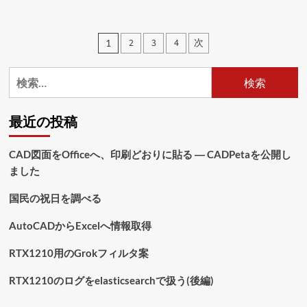
つ
い
て
投
2
3
4
次
1
さ
稿
ら
に
検
の
読
索:
む
ペ
最近の投稿
ー
ジ
CAD図面をOfficeへ、印刷どおりに貼る ― CADPetaを公開し
ました
送
り
国民の祝日を調べる
AutoCADからExcelへ情報取得
RTX1210用のGrokフィルタ案
RTX1210のログをelasticsearchで扱う(後編)