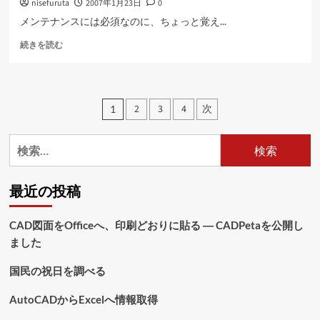
nisefuruta
2007年1月23日
0
ッ
ト
メンテナンスには必須なのに、ちょっと覚え...
に
Windows
つ
続きを読む
を
い
掃
て
除
さ
に
ら
投
2
3
4
次
1
つ
に
稿
い
読
て
む
検
の
さ
索:
ら
ペ
に
最近の投稿
読
ー
む
ジ
CAD図面をOfficeへ、印刷どおりに貼る ― CADPetaを公開し
ました
送
り
国民の祝日を調べる
AutoCADからExcelへ情報取得