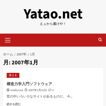
内
Yatao.net
容
を
ス
えぇから書けや！
キ
ッ
メ
プ
イ
ン
メ
ホーム
2007年
1月
ニ
月:
2007年1月
ュ
ー
ネット
構造力学入門ソフトウェア
nisefuruta
2007年1月31日
0
世の中いろいろなサイトがあるものだ。 今...
構
続きを読む