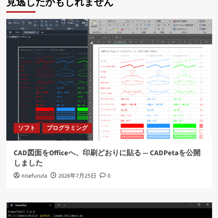
見逃したかもしれません
ソフト
プログラミング
CAD図面をOfficeへ、印刷どおりに貼る ― CADPetaを公開
しました
nisefuruta
2026年7月25日
0