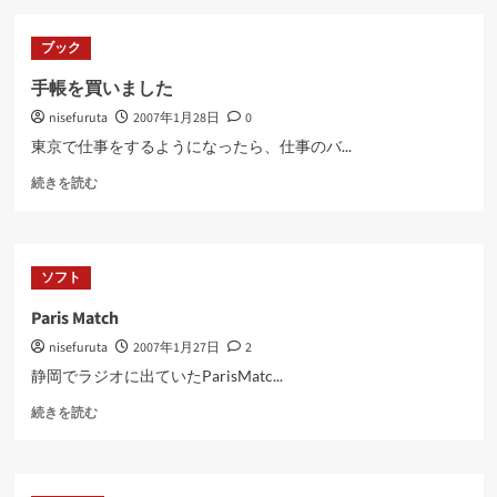
駄
む
遣
ブック
い？
に
手帳を買いました
つ
nisefuruta
2007年1月28日
0
い
て
東京で仕事をするようになったら、仕事のバ...
さ
手
ら
続きを読む
帳
に
を
読
買
む
い
ソフト
ま
し
Paris Match
た
nisefuruta
2007年1月27日
2
に
つ
静岡でラジオに出ていたParisMatc...
い
Paris
て
続きを読む
Match
さ
に
ら
つ
に
い
読