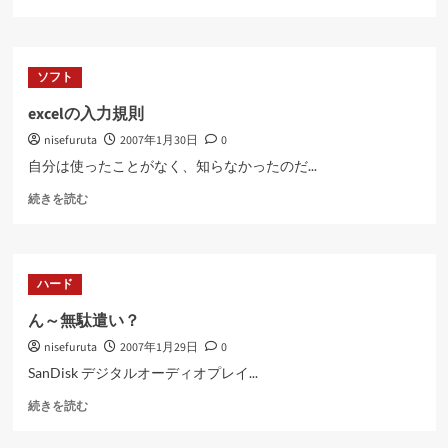
造
力
学
入
ソフト
門
ソ
excelの入力規則
フ
nisefuruta
2007年1月30日
0
ト
ウ
自分は使ったことがなく、知らなかったのだ...
ェ
excel
ア
続きを読む
の
に
入
つ
力
い
規
て
ハード
則
さ
に
ら
ん～無駄遣い？
つ
に
nisefuruta
2007年1月29日
0
い
読
て
む
SanDisk デジタルオーディオプレイ...
さ
ん
ら
続きを読む
～
に
無
読