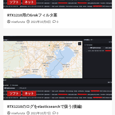
ソフト
ネット
RTX1210用のGrokフィルタ案
nisefuruta
2021年10月8日
0
ソフト
ネット
RTX1210のログをelasticsearchで扱う(後編)
nisefuruta
2021年10月7日
0