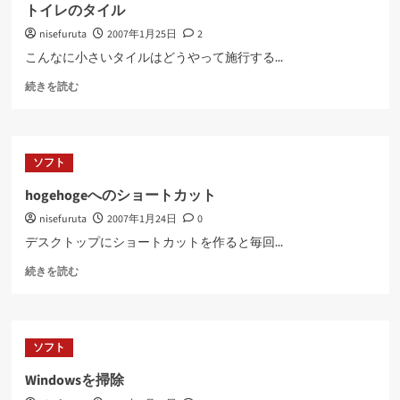
ぶ
トイレのタイル
に
nisefuruta
2007年1月25日
2
つ
い
こんなに小さいタイルはどうやって施行する...
て
ト
さ
続きを読む
イ
ら
レ
に
の
読
タ
む
ソフト
イ
ル
hogehogeへのショートカット
に
nisefuruta
2007年1月24日
0
つ
い
デスクトップにショートカットを作ると毎回...
て
hogehoge
さ
続きを読む
へ
ら
の
に
シ
読
ョ
む
ソフト
ー
ト
Windowsを掃除
カ