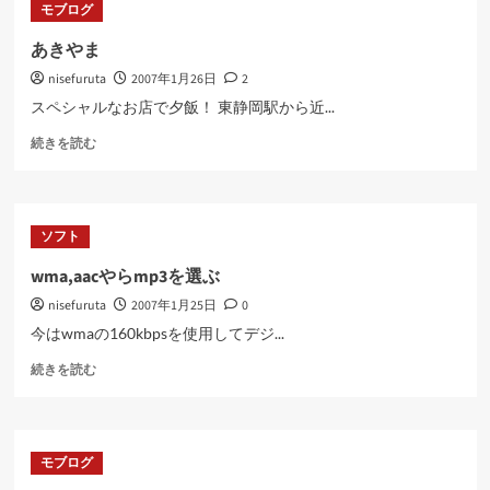
モブログ
て
む
さ
あきやま
ら
nisefuruta
2007年1月26日
2
に
読
スペシャルなお店で夕飯！ 東静岡駅から近...
む
あ
続きを読む
き
や
ま
に
ソフト
つ
い
wma,aacやらmp3を選ぶ
て
nisefuruta
2007年1月25日
0
さ
ら
今はwmaの160kbpsを使用してデジ...
に
wma,aac
読
続きを読む
や
む
ら
mp3
を
モブログ
選