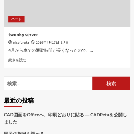
ハード
twonky server
nisefuruta
2016年4月17日
0
4月から車での通勤時間が長くなったので、...
twonky
続きを読む
server
に
つ
検
い
索:
て
さ
最近の投稿
ら
に
読
CAD図面をOfficeへ、印刷どおりに貼る ― CADPetaを公開し
む
ました
国民の祝日を調べる