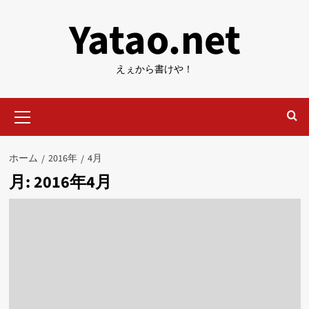
内
Yatao.net
容
を
ス
えぇから書けや！
キ
ッ
メ
プ
イ
ン
メ
ホーム
2016年
4月
ニ
月:
2016年4月
ュ
ー