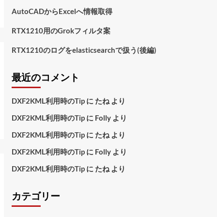
AutoCADからExcelへ情報取得
RTX1210用のGrokフィルタ案
RTX1210のログをelasticsearchで扱う(後編)
最近のコメント
DXF2KML利用時のTip
に
たね
より
DXF2KML利用時のTip
に
Folly
より
DXF2KML利用時のTip
に
たね
より
DXF2KML利用時のTip
に
Folly
より
DXF2KML利用時のTip
に
たね
より
カテゴリー