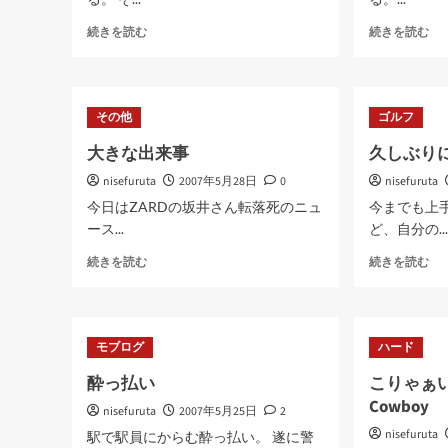
雨
あ
続きを読む
続きを読む
多
ら
す
ら
ぎ
な
る
メ
その他
ゴルフ
ゾ
モ
に
リ
大きな出来事
久しぶり
つ
に
nisefuruta
い
2007年5月28日
0
nisefuruta
つ
て
い
今日はZARDの坂井さん転落死のニュ
今までも上
さ
て
ース...
ど、自分の..
ら
さ
に
ら
大
久
続きを読む
続きを読む
読
に
き
し
む
読
な
ぶ
む
出
り
来
に
モブログ
ハード
事
練
に
習
酔っ払い
こりゃぁい
つ
す
Cowboy
nisefuruta
い
2007年5月25日
2
る
て
と
nisefuruta
駅で駅員にからむ酔っ払い。 遂に警