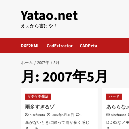
内
Yatao.net
容
を
ス
えぇから書けや！
キ
ッ
DXF2KML
CadExtractor
CADPeta
プ
ホーム
2007年
5月
月:
2007年5月
ケチケチ生活
ハード
雨多すぎるゾ
あららな
nisefuruta
2007年5月31日
0
nisefuruta
傘がないときに限って雨が多く感じ
DDR2なメ
る。 そ...
る。...