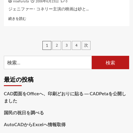
nisefuruta
2006年6月23日
0
て
さ
ジェニファー･ コネリー主演の映画は砂と...
ら
ダ
に
続きを読む
ー
読
ク
む
ウ
ォ
投
2
3
4
次
1
ー
稿
タ
ー
検
の
に
索:
つ
ペ
い
最近の投稿
て
ー
さ
ジ
ら
CAD図面をOfficeへ、印刷どおりに貼る ― CADPetaを公開し
に
ました
送
読
む
り
国民の祝日を調べる
AutoCADからExcelへ情報取得