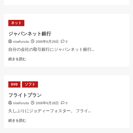
は
悪
く
な
ネット
い
に
ジャパンネット銀行
つ
nisefuruta
2006年6月29日
0
い
て
自分の会社の取引銀行にジャパンネット銀行...
さ
ジ
ら
続きを読む
ャ
に
パ
読
ン
む
ネ
DVD
ソフト
ッ
ト
フライトプラン
銀
nisefuruta
2006年6月28日
0
行
に
久しぶりにジョディーフォスター。 フライ...
つ
フ
い
続きを読む
ラ
て
イ
さ