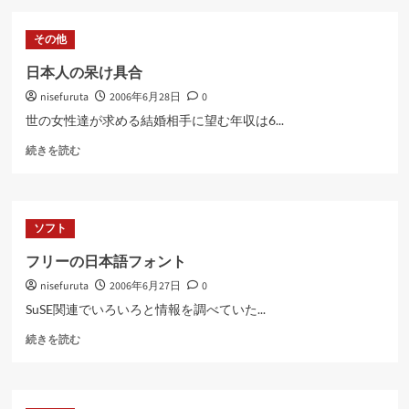
ト
ら
プ
に
その他
ラ
読
ン
む
日本人の呆け具合
に
nisefuruta
2006年6月28日
0
つ
い
世の女性達が求める結婚相手に望む年収は6...
て
日
さ
続きを読む
本
ら
人
に
の
読
呆
む
ソフト
け
具
フリーの日本語フォント
合
nisefuruta
2006年6月27日
0
に
つ
SuSE関連でいろいろと情報を調べていた...
い
フ
て
続きを読む
リ
さ
ー
ら
の
に
日
読