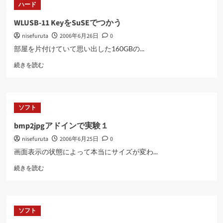
ハード
本
む
語
WLUSB-11 KeyをSuSEでつかう
フ
nisefuruta
2006年6月26日
0
ォ
ン
部屋を片付けていて思い出した160GBの...
ト
WLUSB-
に
続きを読む
11
つ
Key
い
を
て
SuSE
さ
ソフト
で
ら
つ
に
bmp2jpgアドインで実験１
か
読
nisefuruta
2006年6月25日
0
う
む
に
画面表示の状態によって本当にサイズが変わ...
つ
bmp2jpg
い
続きを読む
ア
て
ド
さ
イ
ら
ン
に
ソフト
で
読