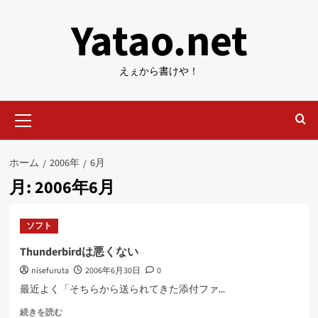
内
Yatao.net
容
を
ス
えぇから書けや！
キ
ッ
メ
プ
イ
ン
メ
ホーム
2006年
6月
ニ
月:
2006年6月
ュ
ー
ソフト
Thunderbirdは悪くない
nisefuruta
2006年6月30日
0
最近よく「そちらから送られてきた添付ファ...
Thunderbird
続きを読む