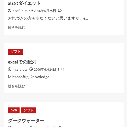
実
む
xlsのダイエット
験
nisefuruta
2006年6月25日
0
１
に
お気づきの方も少なくないと思いますが、e...
つ
xls
い
続きを読む
の
て
ダ
さ
イ
ら
エ
に
ソフト
ッ
読
ト
む
excelでの配列
に
nisefuruta
2006年6月24日
4
つ
い
MicrosoftのKnowledge ...
て
excel
さ
続きを読む
で
ら
の
に
配
読
列
む
DVD
ソフト
に
つ
ダークウォーター
い