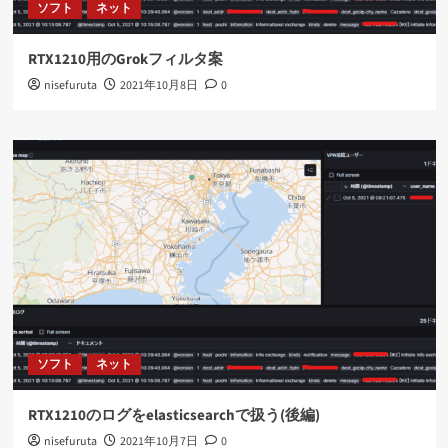
ソフト
ネット
RTX1210用のGrokフィルタ案
nisefuruta
2021年10月8日
0
ソフト
ネット
RTX1210のログをelasticsearchで扱う(後編)
nisefuruta
2021年10月7日
0