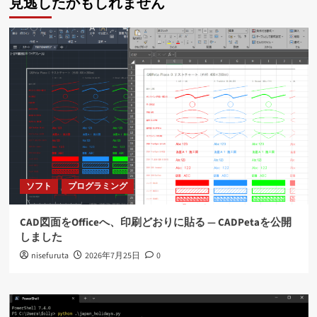
見逃したかもしれません
ソフト
プログラミング
CAD図面をOfficeへ、印刷どおりに貼る ― CADPetaを公開
しました
nisefuruta
2026年7月25日
0