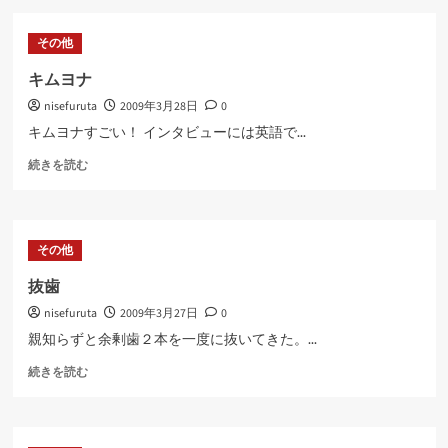
の
ら
桜
に
その他
に
読
つ
む
キムヨナ
い
nisefuruta
2009年3月28日
0
て
さ
キムヨナすごい！ インタビューには英語で...
ら
キ
に
続きを読む
ム
読
ヨ
む
ナ
に
その他
つ
い
抜歯
て
nisefuruta
2009年3月27日
0
さ
ら
親知らずと余剰歯２本を一度に抜いてきた。...
に
抜
読
続きを読む
歯
む
に
つ
い