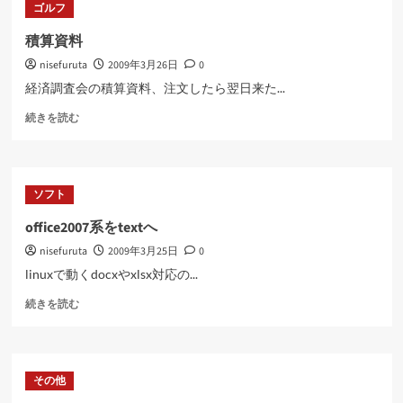
ゴルフ
て
さ
積算資料
ら
nisefuruta
2009年3月26日
0
に
読
経済調査会の積算資料、注文したら翌日来た...
む
積
続きを読む
算
資
料
に
ソフト
つ
い
office2007系をtextへ
て
nisefuruta
2009年3月25日
0
さ
ら
linuxで動くdocxやxlsx対応の...
に
office2007
読
続きを読む
系
む
を
text
へ
その他
に