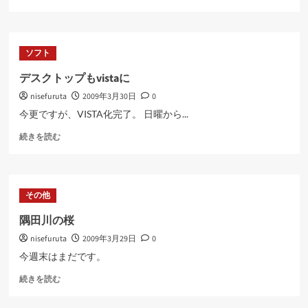
内
で
花
見
ソフト
に
つ
デスクトップもvistaに
い
nisefuruta
2009年3月30日
0
て
さ
今更ですが、VISTA化完了。 日曜から...
ら
デ
に
続きを読む
ス
読
ク
む
ト
ッ
その他
プ
も
隅田川の桜
vista
nisefuruta
2009年3月29日
0
に
に
今週末はまだです。
つ
隅
い
続きを読む
田
て
川
さ