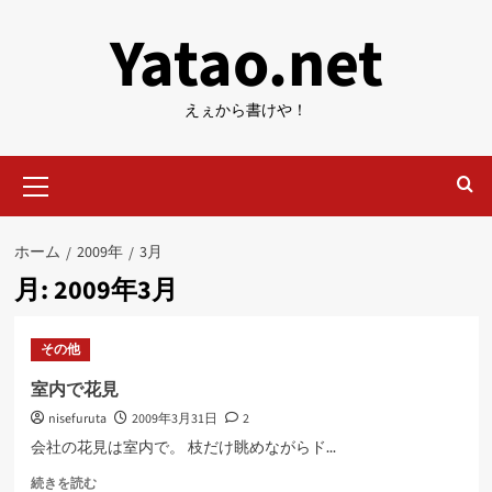
内
Yatao.net
容
を
ス
えぇから書けや！
キ
ッ
メ
プ
イ
ン
メ
ホーム
2009年
3月
ニ
月:
2009年3月
ュ
ー
その他
室内で花見
nisefuruta
2009年3月31日
2
会社の花見は室内で。 枝だけ眺めながらド...
室
続きを読む