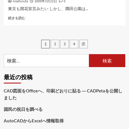
nisefuruta
2009年3月22日
0
バ
に
ム
読
東京も開花宣言みたい しかし、隅田公園は...
を
む
桜
選
続きを読む
に
択
つ
す
い
る
て
に
投
2
3
4
次
1
さ
つ
稿
ら
い
に
て
検
の
読
さ
索:
む
ら
ペ
に
最近の投稿
読
ー
む
ジ
CAD図面をOfficeへ、印刷どおりに貼る ― CADPetaを公開し
ました
送
り
国民の祝日を調べる
AutoCADからExcelへ情報取得