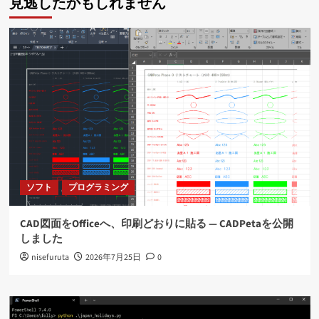
見逃したかもしれません
ソフト
プログラミング
CAD図面をOfficeへ、印刷どおりに貼る ― CADPetaを公開
しました
nisefuruta
2026年7月25日
0