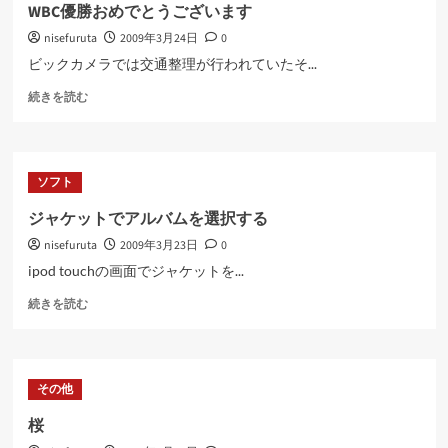
つ
WBC優勝おめでとうございます
い
nisefuruta
2009年3月24日
0
て
さ
ビックカメラでは交通整理が行われていたそ...
ら
WBC
に
続きを読む
優
読
勝
む
お
め
ソフト
で
と
ジャケットでアルバムを選択する
う
nisefuruta
2009年3月23日
0
ご
ざ
ipod touchの画面でジャケットを...
い
ジ
ま
続きを読む
ャ
す
ケ
に
ッ
つ
ト
い
その他
で
て
ア
さ
桜
ル
ら