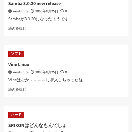
つ
に
Samba 3.0.20 new release
い
読
nisefuruta
2005年8月25日
0
て
む
さ
Sambaが3.0.20になったようです...
ら
Samba
に
続きを読む
3.0.20
読
new
む
release
に
ソフト
つ
い
Vine Linux
て
nisefuruta
2005年8月25日
0
さ
ら
Vineはむか～～～～し購入しちゃった経...
に
Vine
読
続きを読む
Linux
む
に
つ
い
ハード
て
さ
SRIXONはどんなもんでしょ
ら