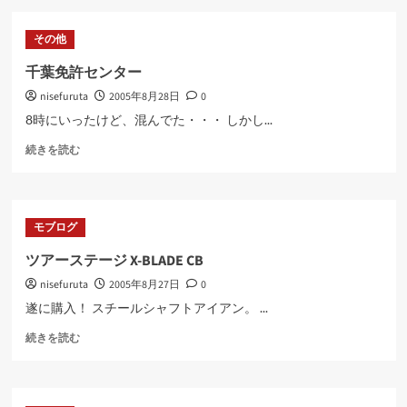
周
つ
辺
い
その他
へ
て
車
さ
千葉免許センター
を
ら
nisefuruta
2005年8月28日
0
伴
に
う
読
8時にいったけど、混んでた・・・ しかし...
場
む
千
合
続きを読む
葉
に
免
つ
許
い
セ
て
モブログ
ン
さ
タ
ら
ツアーステージ X-BLADE CB
ー
に
nisefuruta
2005年8月27日
0
に
読
つ
む
遂に購入！ スチールシャフトアイアン。 ...
い
ツ
て
続きを読む
ア
さ
ー
ら
ス
に
テ
読