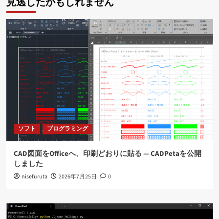
見逃したかもしれません
ソフト
プログラミング
CAD図面をOfficeへ、印刷どおりに貼る ― CADPetaを公開
しました
nisefuruta
2026年7月25日
0