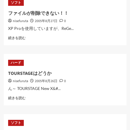
ソフト
ー
む
ジ
ファイルが削除できない！！
X-
nisefuruta
2005年8月27日
0
BLADE
CB
XP Proを使用していますが、ReGe...
に
フ
つ
続きを読む
ァ
い
イ
て
ル
さ
が
ら
ハード
削
に
除
読
TOURSTAGEはどうか
で
む
nisefuruta
2005年8月26日
0
き
な
ん～ TOURSTAGE New X&#...
い！！
TOURSTAGE
に
続きを読む
は
つ
ど
い
う
て
か
さ
ソフト
に
ら