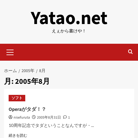
内
Yatao.net
容
を
ス
えぇから書けや！
キ
ッ
メ
プ
イ
ン
メ
ホーム
2005年
8月
ニ
月:
2005年8月
ュ
ー
ソフト
Operaがタダ！？
nisefuruta
2005年8月31日
1
10周年記念でタダということなんですが・...
Opera
続きを読む