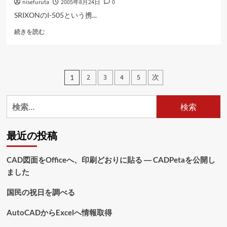
nisefuruta
2005年8月24日
0
に
読
SRIXONのI-505という携...
む
SRIXON
続きを読む
は
ど
ん
な
投
2
3
4
5
次
1
も
稿
ん
で
検
の
し
索:
ょ
ペ
に
最近の投稿
つ
ー
い
ジ
て
CAD図面をOfficeへ、印刷どおりに貼る ― CADPetaを公開し
さ
ました
送
ら
に
り
国民の祝日を調べる
読
む
AutoCADからExcelへ情報取得