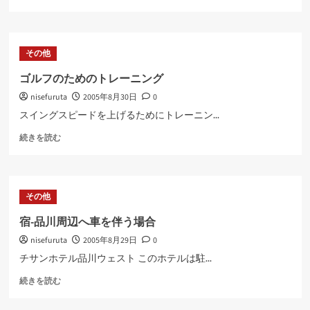
が
タ
ダ！？
に
その他
つ
い
ゴルフのためのトレーニング
て
nisefuruta
2005年8月30日
0
さ
ら
スイングスピードを上げるためにトレーニン...
に
ゴ
読
続きを読む
ル
む
フ
の
た
その他
め
の
宿-品川周辺へ車を伴う場合
ト
nisefuruta
2005年8月29日
0
レ
ー
チサンホテル品川ウェスト このホテルは駐...
ニ
宿-
ン
続きを読む
品
グ
川
に