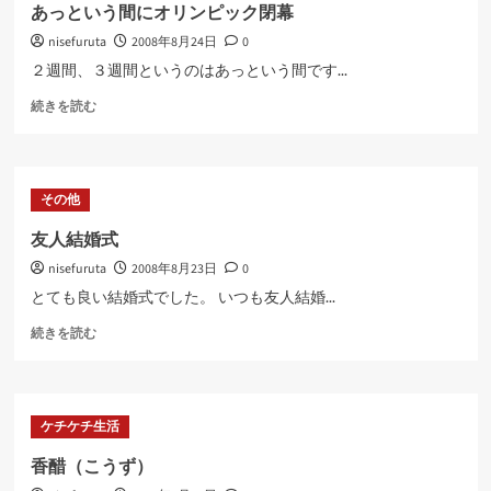
ラ
あっという間にオリンピック閉幕
と
nisefuruta
2008年8月24日
0
ク
レ
２週間、３週間というのはあっという間です...
ジ
あ
ッ
続きを読む
っ
ト
と
カ
い
ー
う
ド
その他
間
に
に
つ
友人結婚式
オ
い
nisefuruta
2008年8月23日
0
リ
て
ン
さ
とても良い結婚式でした。 いつも友人結婚...
ピ
ら
友
ッ
続きを読む
に
人
ク
読
結
閉
む
婚
幕
式
に
ケチケチ生活
に
つ
つ
い
香醋（こうず）
い
て