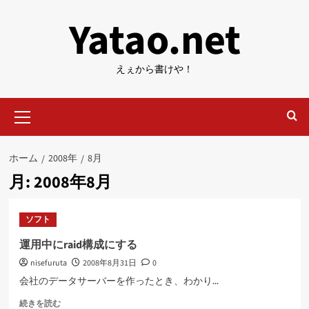
内
Yatao.net
容
を
ス
えぇから書けや！
キ
ッ
メ
プ
イ
ン
メ
ホーム
2008年
8月
ニ
月:
2008年8月
ュ
ー
ソフト
運用中にraid構成にする
nisefuruta
2008年8月31日
0
会社のデータサーバーを作ったとき、わかり...
運
続きを読む