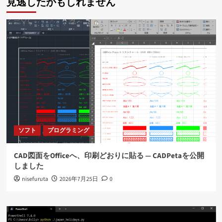
見逃したかもしれません
ソフト
プログラミング
CAD図面をOfficeへ、印刷どおりに貼る ― CADPetaを公開
しました
nisefuruta
2026年7月25日
0