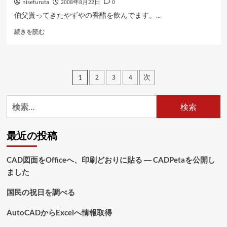
nisefuruta
2008年8月22日
0
て
さ
さ
ら
伯父貰ってきたやずやの香醋を飲んでます。...
ら
に
香
に
続きを読む
読
醋
読
む
（こ
む
う
ず）
投
2
3
4
次
1
に
稿
つ
い
検
の
て
索:
さ
ペ
ら
最近の投稿
に
ー
読
ジ
む
CAD図面をOfficeへ、印刷どおりに貼る ― CADPetaを公開し
ました
送
り
国民の祝日を調べる
AutoCADからExcelへ情報取得