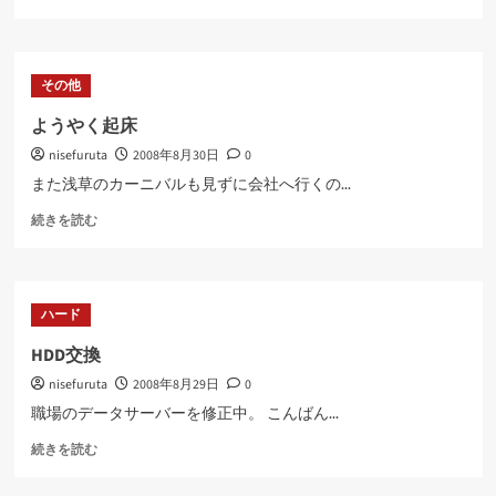
用
中
に
raid
その他
構
成
ようやく起床
に
nisefuruta
2008年8月30日
0
す
る
また浅草のカーニバルも見ずに会社へ行くの...
に
よ
つ
続きを読む
う
い
や
て
く
さ
起
ら
ハード
床
に
に
読
HDD交換
つ
む
nisefuruta
2008年8月29日
0
い
て
職場のデータサーバーを修正中。 こんばん...
さ
HDD
ら
続きを読む
交
に
換
読