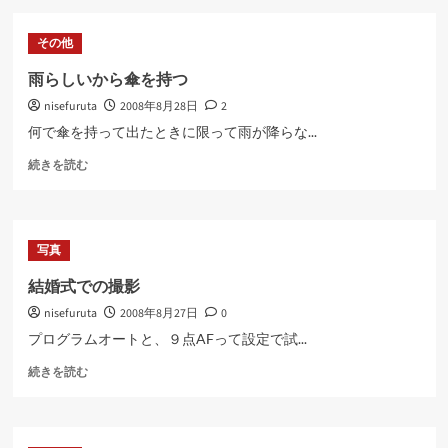
に
む
つ
その他
い
て
雨らしいから傘を持つ
さ
nisefuruta
2008年8月28日
2
ら
に
何で傘を持って出たときに限って雨が降らな...
読
雨
む
続きを読む
ら
し
い
か
写真
ら
傘
結婚式での撮影
を
nisefuruta
2008年8月27日
0
持
つ
プログラムオートと、９点AFって設定で試...
に
結
つ
続きを読む
婚
い
式
て
で
さ
の
ら