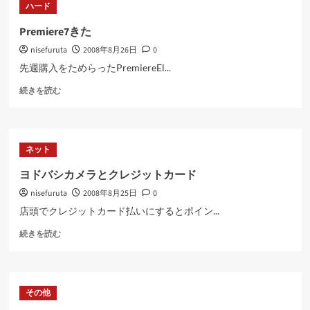
ハード
撮
に
影
読
Premiere7きた
に
む
nisefuruta
2008年8月26日
0
つ
い
先週購入をためらったPremiereEl...
て
Premiere7
さ
続きを読む
き
ら
た
に
に
読
つ
む
ネット
い
て
ヨドバシカメラとクレジットカード
さ
nisefuruta
2008年8月25日
0
ら
に
店頭でクレジットカード払いにするとポイン...
読
ヨ
む
続きを読む
ド
バ
シ
カ
その他
メ