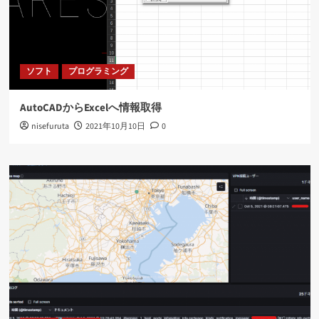
ソフト
プログラミング
AutoCADからExcelへ情報取得
nisefuruta
2021年10月10日
0