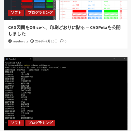
ソフト
プログラミング
CAD図面をOfficeへ、印刷どおりに貼る ― CADPetaを公開
しました
nisefuruta
2026年7月25日
0
ソフト
プログラミング