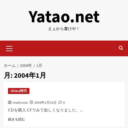
内
Yatao.net
容
を
ス
えぇから書けや！
キ
ッ
メ
プ
イ
ン
メ
ホーム
2004年
1月
ニ
月:
2004年1月
ュ
ー
tDiary時代
nisefuruta
2004年1月31日
0
CDを購入 CFでみて欲しくなりました。...
に
続きを読む
つ