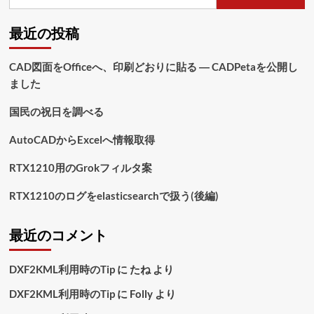
索:
ペ
最近の投稿
ー
ジ
CAD図面をOfficeへ、印刷どおりに貼る ― CADPetaを公開し
ました
送
り
国民の祝日を調べる
AutoCADからExcelへ情報取得
RTX1210用のGrokフィルタ案
RTX1210のログをelasticsearchで扱う(後編)
最近のコメント
DXF2KML利用時のTip
に
たね
より
DXF2KML利用時のTip
に
Folly
より