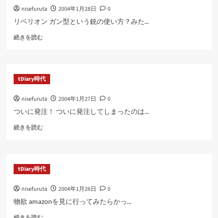
に
nisefuruta
2004年1月28日
0
読
む
リベリオン ガン型という銃の使い方？みた...
に
続きを読む
つ
い
て
さ
tDiary時代
ら
に
nisefuruta
2004年1月27日
0
読
む
ついに発注！ ついに発注してしまったのは...
に
続きを読む
つ
い
て
さ
tDiary時代
ら
に
nisefuruta
2004年1月26日
0
読
む
物欲 amazonを見に行ってみたらかっ...
に
続きを読む