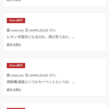
つ
い
て
さ
tDiary時代
ら
に
nisefuruta
2004年1月25日
0
読
む
レオン 何度目になるのか。再び見てみた。...
に
続きを読む
つ
い
て
さ
tDiary時代
ら
に
nisefuruta
2004年1月24日
0
読
む
掃除機 絨毯というかカーペットというか、...
に
続きを読む
つ
い
て
さ