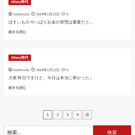
tDiary時代
ら
に
nisefuruta
2004年1月23日
0
読
む
ほすぃもの やっぱりお金の管理は重要だと...
に
続きを読む
つ
い
て
さ
tDiary時代
ら
に
nisefuruta
2004年1月22日
0
読
む
大寒 昨日ですけど、今日は本当に寒かった...
に
続きを読む
つ
い
て
さ
投
2
3
4
次
1
ら
稿
に
読
検
の
む