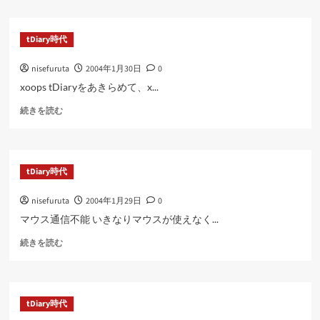
い
て
さ
tDiary時代
ら
に
nisefuruta
2004年1月30日
0
読
む
xoops tDiaryをあきらめて、x...
に
続きを読む
つ
い
て
さ
tDiary時代
ら
に
nisefuruta
2004年1月29日
0
読
む
マウス通信不能 いきなりマウスが使えなく...
に
続きを読む
つ
い
て
さ
tDiary時代
ら