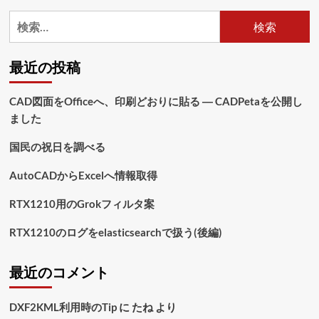
と
検
苦
索:
虫
女
最近の投稿
に
つ
い
CAD図面をOfficeへ、印刷どおりに貼る ― CADPetaを公開し
て
ました
さ
ら
に
国民の祝日を調べる
読
む
AutoCADからExcelへ情報取得
RTX1210用のGrokフィルタ案
RTX1210のログをelasticsearchで扱う(後編)
最近のコメント
DXF2KML利用時のTip
に
たね
より