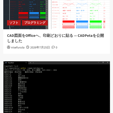
ソフト
プログラミング
CAD図面をOfficeへ、印刷どおりに貼る ― CADPetaを公開
しました
nisefuruta
2026年7月25日
0