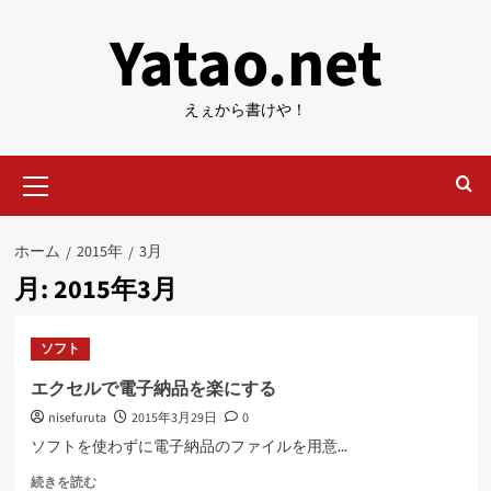
内
Yatao.net
容
を
ス
えぇから書けや！
キ
ッ
メ
プ
イ
ン
メ
ホーム
2015年
3月
ニ
月:
2015年3月
ュ
ー
ソフト
エクセルで電子納品を楽にする
nisefuruta
2015年3月29日
0
ソフトを使わずに電子納品のファイルを用意...
エ
続きを読む