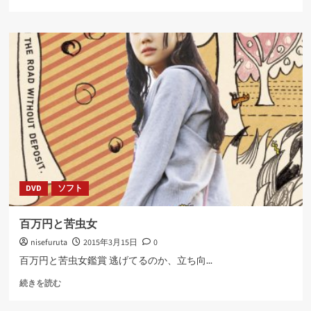
ク
セ
ル
で
電
子
納
品
を
楽
に
す
る
に
DVD
ソフト
つ
い
て
百万円と苦虫女
さ
nisefuruta
2015年3月15日
0
ら
に
百万円と苦虫女鑑賞 逃げてるのか、立ち向...
読
百
む
続きを読む
万
円