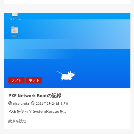
で
さ
AD
ら
DC
に
を
読
構
む
築
し
た
記
録
(Ver.4.13.4)
に
つ
い
ソフト
ネット
て
さ
ら
PXE Network Bootの記録
に
nisefuruta
2021年2月24日
0
読
む
PXEを使ってSystemRescueを...
PXE
続きを読む
Network
Boot