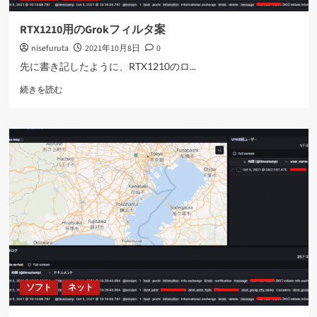
読
む
RTX1210用のGrokフィルタ案
nisefuruta
2021年10月8日
0
先に書き記したように、RTX1210のロ...
RTX1210
続きを読む
用
の
Grok
フ
ィ
ル
タ
案
に
つ
い
て
さ
ら
ソフト
ネット
に
読
む