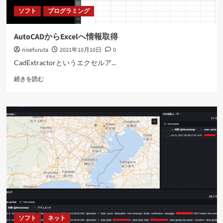
ら
ソフト
プログラミング
に
読
む
AutoCADからExcelへ情報取得
nisefuruta
2021年10月10日
0
CadExtractorというエクセルア...
AutoCAD
続きを読む
か
ら
Excel
へ
情
報
取
得
に
つ
い
て
さ
ら
ソフト
ネット
に