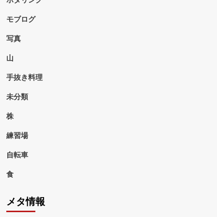
モブログ
写真
山
手抜き料理
未分類
株
練習場
自転車
食
メタ情報