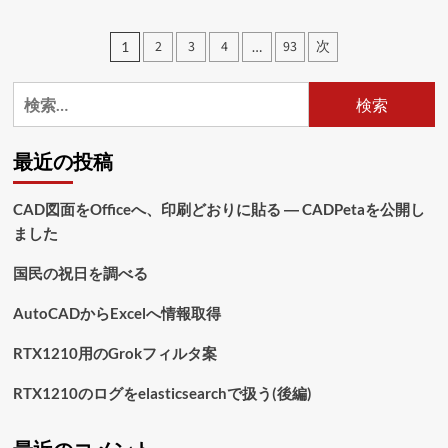
の
記
投
2
3
4
93
次
1
…
録
稿
に
つ
検
の
い
索:
て
ペ
さ
最近の投稿
ら
ー
に
ジ
読
CAD図面をOfficeへ、印刷どおりに貼る ― CADPetaを公開し
む
ました
送
り
国民の祝日を調べる
AutoCADからExcelへ情報取得
RTX1210用のGrokフィルタ案
RTX1210のログをelasticsearchで扱う(後編)