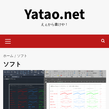
内
Yatao.net
容
を
ス
えぇから書けや！
キ
ッ
メ
プ
イ
ン
メ
ホーム
ソフト
ニ
ソフト
ュ
ー