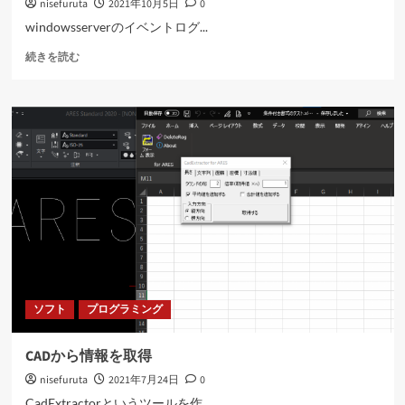
nisefuruta
2021年10月5日
0
む
windowsserverのイベントログ...
RTX1210
続きを読む
の
ロ
グ
を
elasticsearch
で
扱
う
(前
編)
に
つ
い
て
ソフト
プログラミング
さ
ら
に
CADから情報を取得
読
nisefuruta
2021年7月24日
0
む
CadExtractorというツールを作...