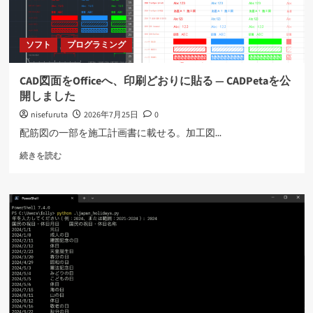
ソフト
プログラミング
CAD図面をOfficeへ、印刷どおりに貼る ― CADPetaを公
開しました
nisefuruta
2026年7月25日
0
配筋図の一部を施工計画書に載せる。加工図...
CAD
続きを読む
図
面
を
Office
へ、
印
刷
ど
お
り
に
貼