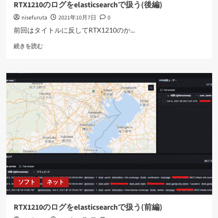
RTX1210のログをelasticsearchで扱う(後編)
nisefuruta
2021年10月7日
0
前回はタイトルに反してRTX1210のか...
RTX1210
続きを読む
の
ロ
グ
を
elasticsearch
で
扱
う
(後
編)
に
つ
い
て
ソフト
ネット
さ
ら
に
RTX1210のログをelasticsearchで扱う(前編)
読