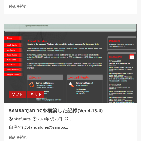
SAMBA
続きを読む
で
ド
メ
イ
ン
メ
ン
バ
ー
(NAS)
を
構
築
し
ソフト
ネット
た
記
録
SAMBAでAD DCを構築した記録(Ver.4.13.4)
(Ver.4.13.4)
nisefuruta
2021年2月28日
0
に
つ
自宅ではStandaloneのsamba...
い
SAMBA
て
続きを読む