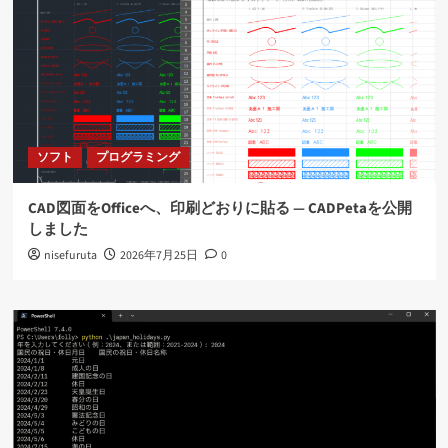
ソフト
プログラミング
CAD図面をOfficeへ、印刷どおりに貼る ― CADPetaを公開
しました
nisefuruta
2026年7月25日
0