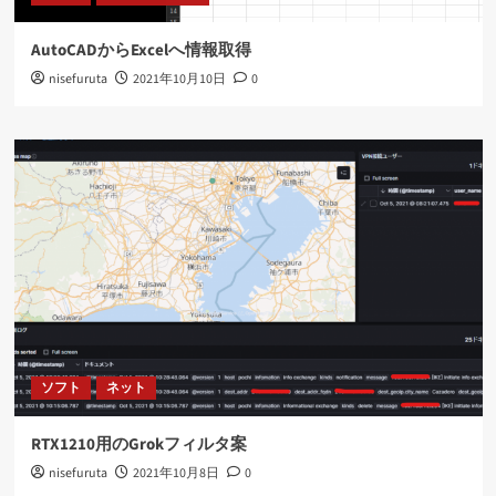
AutoCADからExcelへ情報取得
nisefuruta
2021年10月10日
0
ソフト
ネット
RTX1210用のGrokフィルタ案
nisefuruta
2021年10月8日
0