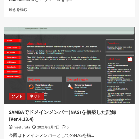
CAD
続きを読む
か
ら
情
報
を
取
得
に
つ
い
て
さ
ら
に
ソフト
ネット
読
む
SAMBAでドメインメンバー(NAS)を構築した記録
(Ver.4.13.4)
nisefuruta
2021年3月7日
0
今回はドメインメンバーとしてのNASを構...