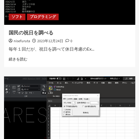
る
―
ソフト
プログラミング
CADPeta
を
公
国民の祝日を調べる
開
nisefuruta
2023年12月24日
0
し
ま
毎年１回だが、祝日を調べて休日考慮のEx...
し
国
た
続きを読む
民
に
の
つ
祝
い
日
て
を
さ
調
ら
べ
に
る
読
に
む
つ
い
て
さ