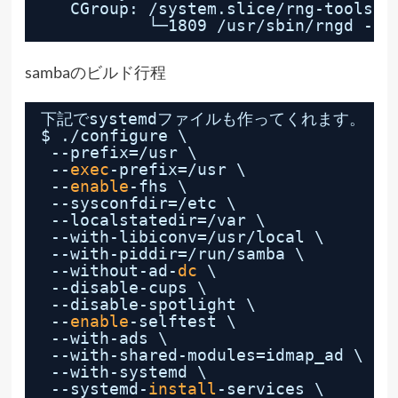
CGroup: 
/system
.slice
/rng-tools
.s
└─1809 
/usr/sbin/rngd
-r 
sambaのビルド行程
下記でsystemdファイルも作ってくれます。
$ .
/configure
\
--prefix=
/usr
\
--
exec
-prefix=
/usr
\
--
enable
-fhs \
--sysconfdir=
/etc
\
--localstatedir=
/var
\
--with-libiconv=
/usr/local
\
--with-piddir=
/run/samba
\
--without-ad-
dc
\
--disable-cups \
--disable-spotlight \
--
enable
-selftest \
--with-ads \
--with-shared-modules=idmap_ad \
--with-systemd \
--systemd-
install
-services \