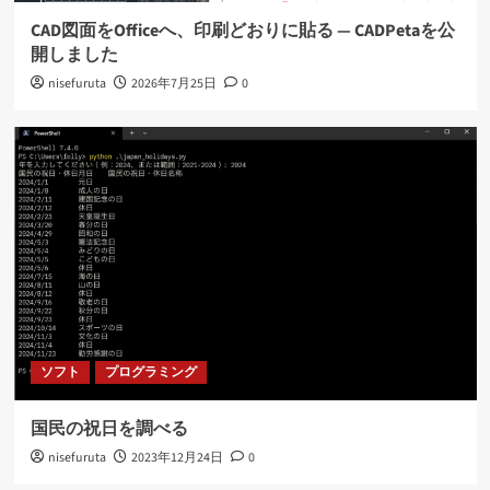
CAD図面をOfficeへ、印刷どおりに貼る ― CADPetaを公
開しました
nisefuruta
2026年7月25日
0
ソフト
プログラミング
国民の祝日を調べる
nisefuruta
2023年12月24日
0