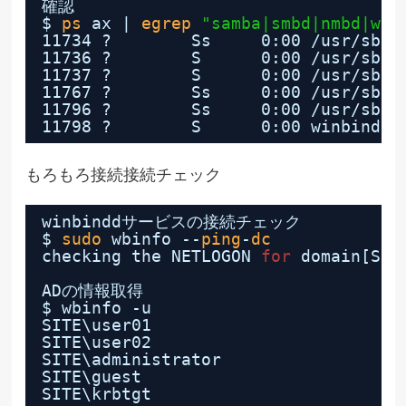
確認
$ 
ps
ax | 
egrep
"samba|smbd|nmbd|win
11734 ?        Ss     0:00 
/usr/sbin
11736 ?        S      0:00 
/usr/sbin
11737 ?        S      0:00 
/usr/sbin
11767 ?        Ss     0:00 
/usr/sbin
11796 ?        Ss     0:00 
/usr/sbin
11798 ?        S      0:00 winbindd:
もろもろ接続接続チェック
winbinddサービスの接続チェック
$ 
sudo
wbinfo --
ping
-
dc
checking the NETLOGON 
for
domain[SIT
ADの情報取得
$ wbinfo -u
SITE\user01
SITE\user02
SITE\administrator
SITE\guest
SITE\krbtgt