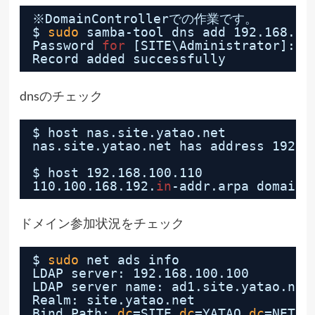
※DomainControllerでの作業です。
$ 
sudo
samba-tool dns add 192.168.10
Password 
for
[SITE\Administrator]:
Record added successfully
dnsのチェック
$ host nas.site.yatao.net
nas.site.yatao.net has address 192.1
$ host 192.168.100.110
110.100.168.192.
in
-addr.arpa domain 
ドメイン参加状況をチェック
$ 
sudo
net ads info
LDAP server: 192.168.100.100
LDAP server name: ad1.site.yatao.net
Realm: site.yatao.net
Bind Path: 
dc
=SITE,
dc
=YATAO,
dc
=NET