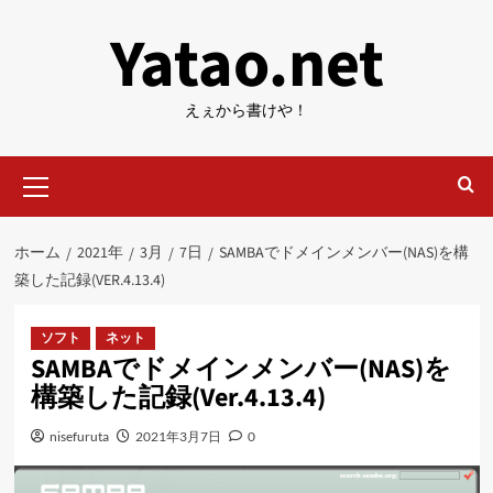
内
Yatao.net
容
を
ス
えぇから書けや！
キ
ッ
メ
プ
イ
ン
メ
ホーム
2021年
3月
7日
SAMBAでドメインメンバー(NAS)を構
ニ
築した記録(VER.4.13.4)
ュ
ー
ソフト
ネット
SAMBAでドメインメンバー(NAS)を
構築した記録(Ver.4.13.4)
nisefuruta
2021年3月7日
0