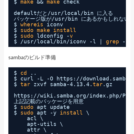
$ 
make
&& 
make
check
defaultだと
/usr/local/bin
に入る
パッケージ版が
/usr/bin
にあるかもしれない
$ 
whereis
iconv
$ 
sudo
make
install
$ 
sudo
ldconfig -
v
$ 
/usr/local/bin/iconv
-l | 
grep
-- 
sambaのビルド準備
$ 
cd
..
$ curl -L -O https:
//download
.samba.
$ 
tar
zxvf samba-4.13.4.
tar
.gz
https:
//wiki
.samba.org
/index
.php
/Pac
上記記載のパッケージを用意
$ 
sudo
apt update
$ 
sudo
apt -y 
install
\
acl \
apt-utils \
attr \