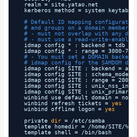
realm = site.yatao.net
kerberos method = system keytab
# Default ID mapping configuratio
# and groups on a domain member. 
# - must not overlap with any dom
# - must use a read-write-enabled
idmap config * : backend = tdb
idmap config * : range = 3000-799
# - You must set a DOMAIN backend
# idmap config for the SAMDOM dom
idmap config SITE : backend = ad
idmap config SITE : schema_mode =
idmap config SITE : range = 20000
idmap config SITE : unix_nss_info
idmap config SITE : unix_primary_
winbind use default domain = no
winbind refresh tickets = 
yes
winbind offline logon = 
yes
private 
dir
= 
/etc/samba
template homedir = 
/home/SITE/
%U
template shell = 
/bin/bash