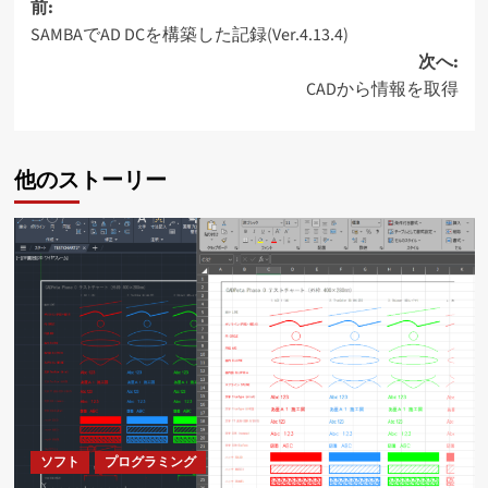
投
前:
SAMBAでAD DCを構築した記録(Ver.4.13.4)
稿
次へ:
ナ
CADから情報を取得
ビ
ゲ
他のストーリー
ー
シ
ョ
ン
ソフト
プログラミング