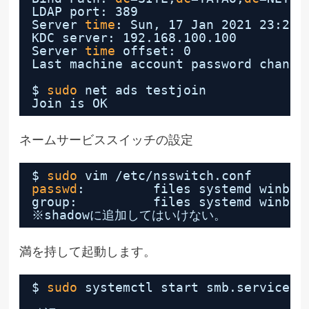
LDAP port: 389
Server 
time
: Sun, 17 Jan 2021 23:25:
KDC server: 192.168.100.100
Server 
time
offset: 0
Last machine account password change
$ 
sudo
net ads testjoin
Join is OK
ネームサービススイッチの設定
$ 
sudo
vim 
/etc/nsswitch
.conf
passwd
:         files systemd winbin
group:          files systemd winbin
※shadowに追加してはいけない。
満を持して起動します。
$ 
sudo
systemctl start smb.service n