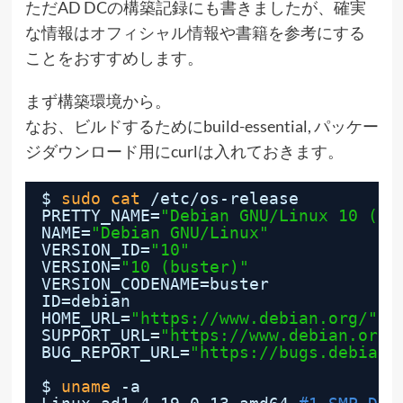
ただAD DCの構築記録にも書きましたが、確実
な情報は
オフィシャル情報
や
書籍
を参考にする
ことをおすすめします。
まず構築環境から。
なお、ビルドするためにbuild-essential, パッケー
ジダウンロード用にcurlは入れておきます。
$ 
sudo
cat
/etc/os-release
PRETTY_NAME=
"Debian GNU/Linux 10 (bu
NAME=
"Debian GNU/Linux"
VERSION_ID=
"10"
VERSION=
"10 (buster)"
VERSION_CODENAME=buster
ID=debian
HOME_URL=
"
https://www.debian.org/
"
SUPPORT_URL=
"
https://www.debian.org/
BUG_REPORT_URL=
"
https://bugs.debian.
$ 
uname
-a