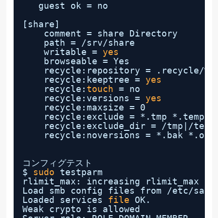
guest ok = no
[share]
comment = share Directory
path = 
/srv/share
writable = 
yes
browseable = Yes
recycle:repository = .recycle/%u
recycle:keeptree = 
yes
recycle:
touch
= no
recycle:versions = 
yes
recycle:maxsize = 0
recycle:exclude = *.tmp *.temp *
recycle:exclude_dir = 
/tmp
|
/temp
recycle:noversions = *.bak *.old
コンフィグテスト
$ 
sudo
testparm
rlimit_max: increasing rlimit_max (1
Load smb config files from 
/etc/samb
Loaded services 
file
OK.
Weak crypto is allowed