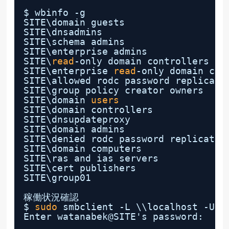
$ wbinfo -g
SITE\domain guests
SITE\dnsadmins
SITE\schema admins
SITE\enterprise admins
SITE\
read
-only domain controllers
SITE\enterprise 
read
-only domain con
SITE\allowed rodc password replicati
SITE\group policy creator owners
SITE\domain 
users
SITE\domain controllers
SITE\dnsupdateproxy
SITE\domain admins
SITE\denied rodc password replicatio
SITE\domain computers
SITE\ras and ias servers
SITE\cert publishers
SITE\group01
稼働状況確認
$ 
sudo
smbclient -L \\localhost -U S
Enter watanabek@SITE's password: