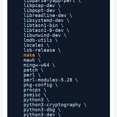
libparse-yapp-perl \
libpcap-dev \
libpopt-dev \
libreadline-dev \
libsystemd-dev \
libtasn1-bin \
libtasn1-6-dev \
libunwind-dev \
lmdb-utils \
locales \
lsb-release \
make
\
mawk \
mingw-w64 \
patch \
perl \
perl-modules-5.28 \
pkg-config \
procps \
psmisc \
python3 \
python3-cryptography \
python3-dbg \
python3-dev \