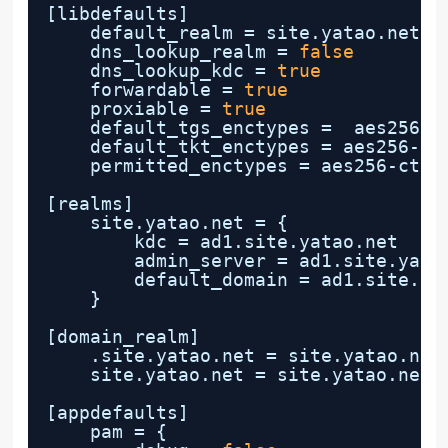
[libdefaults]
default_realm = site.yatao.net
dns_lookup_realm = 
false
dns_lookup_kdc = 
true
forwardable = 
true
proxiable = 
true
default_tgs_enctypes =  aes256-c
default_tkt_enctypes = aes256-ct
permitted_enctypes = aes256-cts-
[realms]
site.yatao.net = {
kdc = ad1.site.yatao.net
admin_server = ad1.site.yata
default_domain = ad1.site.ya
}
[domain_realm]
.site.yatao.net = site.yatao.net
site.yatao.net = site.yatao.net
[appdefaults]
pam = {