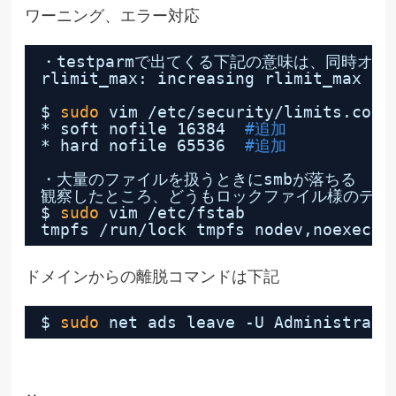
ワーニング、エラー対応
・testparmで出てくる下記の意味は、同時オー
rlimit_max: increasing rlimit_max (1
$ 
sudo
vim 
/etc/security/limits
.conf
* soft nofile 16384  
#追加
* hard nofile 65536  
#追加
・大量のファイルを扱うときにsmbが落ちる
観察したところ、どうもロックファイル様のディ
$ 
sudo
vim 
/etc/fstab
tmpfs 
/run/lock
tmpfs nodev,noexec,n
ドメインからの離脱コマンドは下記
$ 
sudo
net ads leave -U Administrato