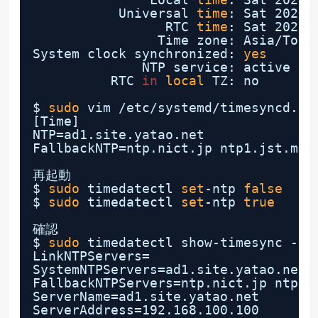
Universal 
time
: Sat 2021-
RTC 
time
: Sat 2021-
Time zone: Asia
/Toky
System clock synchronized: 
yes
NTP service: active
RTC 
in
local
TZ: no
$ 
sudo
vim 
/etc/systemd/timesyncd
.co
[Time]
NTP=ad1.site.yatao.net
FallbackNTP=ntp.nict.jp ntp1.jst.mfe
再起動
$ 
sudo
timedatectl 
set
-ntp 
false
$ 
sudo
timedatectl 
set
-ntp 
true
確認
$ 
sudo
timedatectl show-timesync --a
LinkNTPServers=
SystemNTPServers=ad1.site.yatao.net
FallbackNTPServers=ntp.nict.jp ntp1.
ServerName=ad1.site.yatao.net
ServerAddress=192.168.100.100