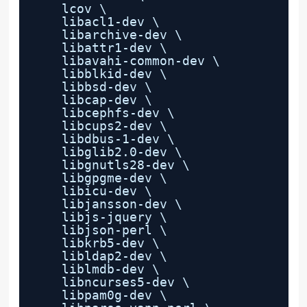
lcov \
libacl1-dev \
libarchive-dev \
libattr1-dev \
libavahi-common-dev \
libblkid-dev \
libbsd-dev \
libcap-dev \
libcephfs-dev \
libcups2-dev \
libdbus-1-dev \
libglib2.0-dev \
libgnutls28-dev \
libgpgme-dev \
libicu-dev \
libjansson-dev \
libjs-jquery \
libjson-perl \
libkrb5-dev \
libldap2-dev \
liblmdb-dev \
libncurses5-dev \
libpam0g-dev \