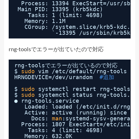
Process: 13394 ExecStart=
/usr/sbin
Main PID: 13395 (krb5kdc)
Tasks: 1 (limit: 4698)
Memory: 1.1M
CGroup: 
/system
.slice
/krb5-kdc
.se
`-13395 
/usr/sbin/krb5kdc
rng-toolsでエラーが出ていたので対応
rng-toolsでエラーが出ているので対応
$ 
sudo
vim 
/etc/default/rng-tools
HRNGDEVICE=
/dev/urandom
#追加
$ 
sudo
systemctl restart rng-tools.s
$ 
sudo
systemctl status rng-tools.se
● rng-tools.service
Loaded: loaded (
/etc/init
.d
/rng-t
Active: active (running) since Su
Docs: 
man
:systemd-sysv-generato
Process: 1807 ExecStart=
/etc/init
.
Tasks: 4 (limit: 4698)
Memory: 632.0K