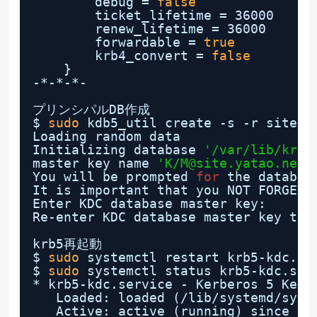
debug = 
false
ticket_lifetime = 36000
renew_lifetime = 36000
forwardable = 
true
krb4_convert = 
false
}
-*-*-*-
プリンシパルDB作成
$ 
sudo
kdb5_util create -s -r site.y
Loading random data
Initializing database 
'/var/lib/krb5
master key name 
'K/M@site.yatao.net'
You will be prompted 
for
the databas
It is important that you NOT FORGET 
Enter KDC database master key:
Re-enter KDC database master key to 
krb5再起動
$ 
sudo
systemctl restart krb5-kdc.se
$ 
sudo
systemctl status krb5-kdc.ser
* krb5-kdc.service - Kerberos 5 Key 
Loaded: loaded (
/lib/systemd/syst
Active: active (running) since Sa