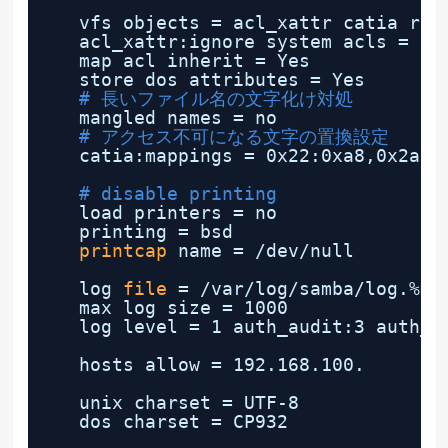
vfs objects = acl_xattr catia rec
acl_xattr:ignore system acls = 
ye
map acl inherit = Yes
store dos attributes = Yes
# 長いファイル名の文字化け対処
mangled names = no
# アクセス不可になる文字の置換設定
catia:mappings = 0x22:0xa8,0x2a:0
# disable printing
load printers = no
printing = bsd
printcap
name = 
/dev/null
log 
file
= 
/var/log/samba/log
.%m
max log size = 1000
log level = 1 auth_audit:3 auth_j
hosts allow = 192.168.100.
unix charset = UTF-8
dos charset = CP932