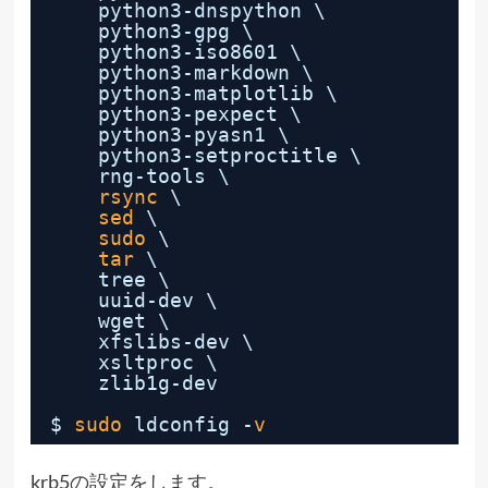
python3-dnspython \
python3-gpg \
python3-iso8601 \
python3-markdown \
python3-matplotlib \
python3-pexpect \
python3-pyasn1 \
python3-setproctitle \
rng-tools \
rsync
\
sed
\
sudo
\
tar
\
tree \
uuid-dev \
wget \
xfslibs-dev \
xsltproc \
zlib1g-dev
$ 
sudo
ldconfig -
v
krb5の設定をします。