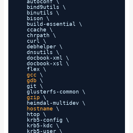
autoconf \
bind9utils \
binutils \
bison \
build-essential \
ccache \
chrpath \
curl \
debhelper \
dnsutils \
docbook-xml \
docbook-xsl \
flex \
gcc
\
gdb
\
git \
glusterfs-common \
gzip
\
heimdal-multidev \
hostname
\
htop \
krb5-config \
krb5-kdc \
krb5-user \