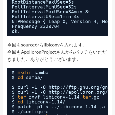
RootDistanceMaxUSec=5s
PollIntervalMinUSec=32s
PollIntervalMaxUSec=34min 8s
PollIntervalUSec=1min 4s
NTPMessage={ Leap=0, Version=4, Mode
Frequency=2329704
ok。
今回もsourceからlibiconvを入れます。
今回も
ApolloronProjectさん
からパッチをいただ
きました。ありがとうございます。
$ 
mkdir
samba
$ 
cd
samba/
$ curl -L -O http:
//ftp
.gnu.org
/gnu/
$ curl -L -O http:
//apolloron
.org
/so
$ 
tar
zxvf libiconv-1.14.
tar
.gz
$ 
cd
libiconv-1.14/
$ patch -p1 < ..
/libiconv-1
.14-ja-2.
$ .
/configure