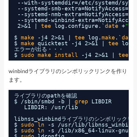
--with-systemddir=
/etc/systemd/syst
--systemd-smb-extra=NotifyAccess=al
--systemd-nmb-extra=NotifyAccess=al
--systemd-winbind-extra=NotifyAcces
2>&1 | 
tee
log.configure.`
date
+
"%Y
$ 
make
-j4 2>&1 | 
tee
log.
make
.`
date
$ 
make
quicktest -j4 2>&1 | 
tee
log.
エラーが出る・・・
$ 
sudo
make
install
-j4 2>&1 | 
tee
l
winbindライブラリのシンボリックリンクを作り
ます。
ライブラリのpathを確認
$ 
/sbin/smbd
-b | 
grep
LIBDIR
LIBDIR: 
/usr/lib
libnss_winbindライブラリのシンボリック
$ 
sudo
ln
-s 
/usr/lib/libnss_winbind
$ 
sudo
ln
-s 
/lib/x86_64-linux-gnu/l
$ 
sudo
ldconfig