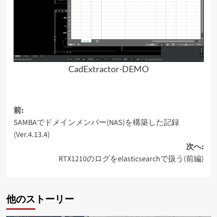
CadExtractor-DEMO
投
前:
SAMBAでドメインメンバー(NAS)を構築した記録
稿
(Ver.4.13.4)
ナ
次へ:
ビ
RTX1210のログをelasticsearchで扱う(前編)
ゲ
ー
他のストーリー
シ