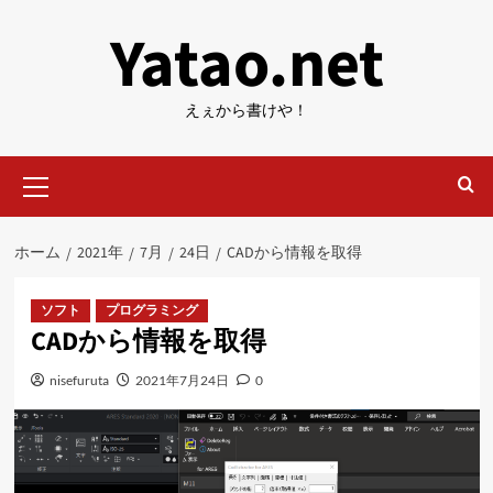
内
Yatao.net
容
を
ス
えぇから書けや！
キ
ッ
メ
プ
イ
ン
メ
ホーム
2021年
7月
24日
CADから情報を取得
ニ
ュ
ー
ソフト
プログラミング
CADから情報を取得
nisefuruta
2021年7月24日
0