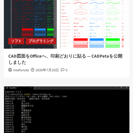
ソフト
プログラミング
CAD図面をOfficeへ、印刷どおりに貼る ― CADPetaを公開
しました
nisefuruta
2026年7月25日
0