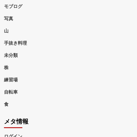
モブログ
写真
山
手抜き料理
未分類
株
練習場
自転車
食
メタ情報
ログイン