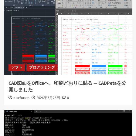
ョ
ン
ソフト
プログラミング
CAD図面をOfficeへ、印刷どおりに貼る ― CADPetaを公
開しました
nisefuruta
2026年7月25日
0