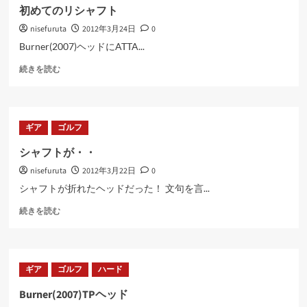
離
初めてのリシャフト
じ
nisefuruta
2012年3月24日
0
ゃ
な
Burner(2007)ヘッドにATTA...
い！
初
に
続きを読む
め
つ
て
い
の
て
リ
さ
ギア
ゴルフ
シ
ら
ャ
に
シャフトが・・
フ
読
nisefuruta
2012年3月22日
0
ト
む
に
シャフトが折れたヘッドだった！ 文句を言...
つ
シ
い
続きを読む
ャ
て
フ
さ
ト
ら
が・・
に
ギア
ゴルフ
ハード
に
読
つ
む
Burner(2007)TPヘッド
い