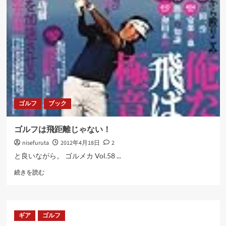
ボ
ー
ル
に
つ
い
て
さ
ら
に
ゴルフ
ブック
読
む
ゴルフは飛距離じゃない！
nisefuruta
2012年4月18日
2
と良いながら。 ゴルメカ Vol.58 ...
ゴ
続きを読む
ル
フ
は
飛
ギア
ゴルフ
距