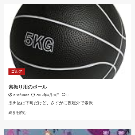
ス
イ
ン
グ
に
メ
デ
ィ
ス
ン
ボ
ー
ゴルフ
ル
に
つ
素振り用のボール
い
nisefuruta
2012年4月30日
0
て
さ
墨田区は下町だけど、さすがに夜屋外で素振...
ら
素
に
続きを読む
振
読
り
む
用
の