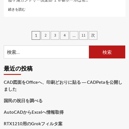
ラ
浮
ブ
続きを読む
島
に
グ
つ
リ
い
ー
て
投
2
3
4
11
次
1
…
ン
さ
稿
に
ら
つ
に
検
の
い
読
索:
て
む
ペ
さ
最近の投稿
ら
ー
に
ジ
読
CAD図面をOfficeへ、印刷どおりに貼る ― CADPetaを公開し
む
ました
送
り
国民の祝日を調べる
AutoCADからExcelへ情報取得
RTX1210用のGrokフィルタ案