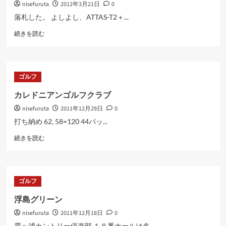
nisefuruta
2012年3月21日
0
て
さ
落札した。 よしよし、ATTAS-T2＋...
ら
Burner(2007)TP
に
続きを読む
ヘ
読
ッ
む
ド
に
ゴルフ
つ
い
カレドニアンゴルフクラブ
て
nisefuruta
2011年12月29日
0
さ
ら
打ち納め 62, 58=120 44パッ...
に
カ
読
続きを読む
レ
む
ド
ニ
ア
ゴルフ
ン
ゴ
浮島グリーン
ル
nisefuruta
2011年12月18日
0
フ
ク
霞ヶ浦カントリー倶楽部 １８番ホールは名...