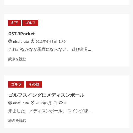
旧
ア
イ
ア
ギア
ゴルフ
ン
比
GST-3Pocket
較
nisefuruta
2013年6月8日
0
(ス
ペ
これがなかなか馬鹿にならない。 遊び道具...
ッ
GST-
ク)
続きを読む
3Pocket
に
に
つ
つ
い
い
て
ゴルフ
その他
て
さ
さ
ら
ゴルフスイングにメディスンボール
ら
に
nisefuruta
2012年5月3日
0
に
読
読
む
来ました、メディスンボール。 スイング練...
む
ゴ
続きを読む
ル
フ