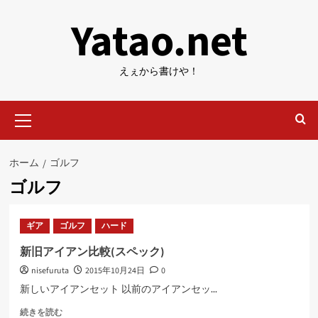
内
Yatao.net
容
を
ス
えぇから書けや！
キ
ッ
メ
プ
イ
ン
メ
ホーム
ゴルフ
ニ
ゴルフ
ュ
ー
ギア
ゴルフ
ハード
新旧アイアン比較(スペック)
nisefuruta
2015年10月24日
0
新しいアイアンセット 以前のアイアンセッ...
新
続きを読む