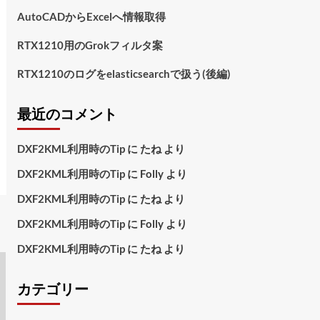
AutoCADからExcelへ情報取得
RTX1210用のGrokフィルタ案
RTX1210のログをelasticsearchで扱う(後編)
最近のコメント
DXF2KML利用時のTip
に
たね
より
DXF2KML利用時のTip
に
Folly
より
DXF2KML利用時のTip
に
たね
より
DXF2KML利用時のTip
に
Folly
より
DXF2KML利用時のTip
に
たね
より
カテゴリー