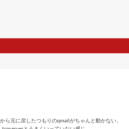
だから元に戻したつもりのqmailがちゃんと動かない。
cpserverとうまくいっていない感じ。