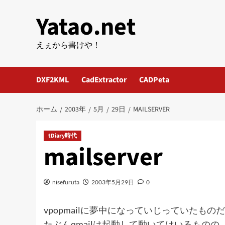
内
Yatao.net
容
を
ス
えぇから書けや！
キ
ッ
DXF2KML
CadExtractor
CADPeta
プ
ホーム
2003年
5月
29日
MAILSERVER
tDiary時代
mailserver
nisefuruta
2003年5月29日
0
vpopmailに夢中になっていじっていたもの
たぶんqmailは起動して動いてはいるものの、t