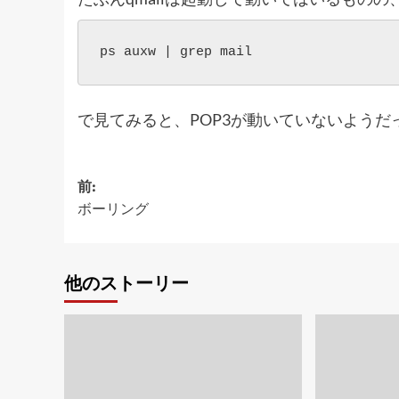
ps auxw | grep mail
で見てみると、POP3が動いていないよう
投
前:
ボーリング
稿
ナ
ビ
他のストーリー
ゲ
ー
シ
ョ