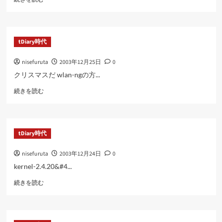
つ
い
て
さ
tDiary時代
ら
に
nisefuruta
2003年12月25日
0
読
む
クリスマスだ wlan-ngの方...
に
続きを読む
つ
い
て
さ
tDiary時代
ら
に
nisefuruta
2003年12月24日
0
読
む
kernel-2.4.20&#4...
に
続きを読む
つ
い
て
さ