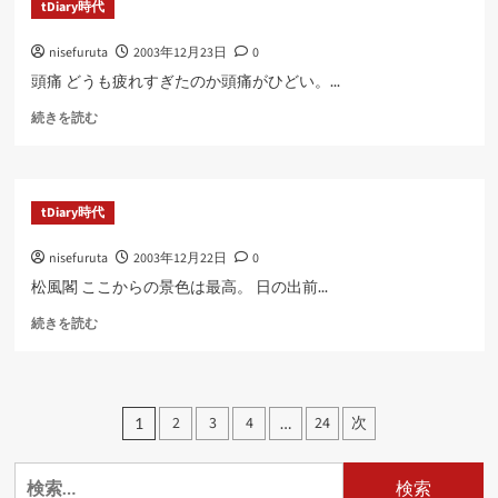
tDiary時代
ら
に
nisefuruta
2003年12月23日
0
読
む
頭痛 どうも疲れすぎたのか頭痛がひどい。...
に
続きを読む
つ
い
て
さ
tDiary時代
ら
に
nisefuruta
2003年12月22日
0
読
む
松風閣 ここからの景色は最高。 日の出前...
に
続きを読む
つ
い
て
さ
投
2
3
4
24
次
1
…
ら
稿
に
読
検
の
む