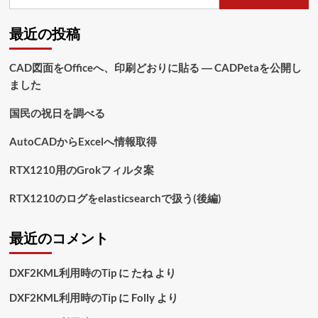
索:
ペ
最近の投稿
ー
ジ
CAD図面をOfficeへ、印刷どおりに貼る ― CADPetaを公開し
ました
送
り
国民の祝日を調べる
AutoCADからExcelへ情報取得
RTX1210用のGrokフィルタ案
RTX1210のログをelasticsearchで扱う(後編)
最近のコメント
DXF2KML利用時のTip
に
たね
より
DXF2KML利用時のTip
に
Folly
より