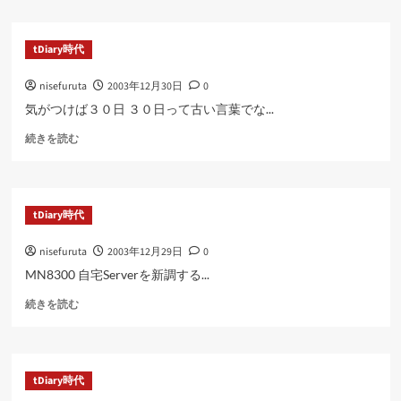
い
て
さ
tDiary時代
ら
に
nisefuruta
2003年12月30日
0
読
む
気がつけば３０日 ３０日って古い言葉でな...
に
続きを読む
つ
い
て
さ
tDiary時代
ら
に
nisefuruta
2003年12月29日
0
読
む
MN8300 自宅Serverを新調する...
に
続きを読む
つ
い
て
さ
tDiary時代
ら