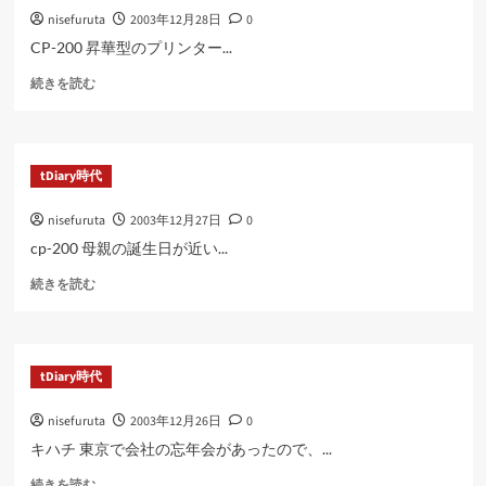
に
nisefuruta
2003年12月28日
0
読
む
CP-200 昇華型のプリンター...
に
続きを読む
つ
い
て
さ
tDiary時代
ら
に
nisefuruta
2003年12月27日
0
読
む
cp-200 母親の誕生日が近い...
に
続きを読む
つ
い
て
さ
tDiary時代
ら
に
nisefuruta
2003年12月26日
0
読
む
キハチ 東京で会社の忘年会があったので、...
に
続きを読む