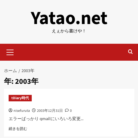
内
Yatao.net
容
を
ス
えぇから書けや！
キ
ッ
メ
プ
イ
ン
メ
ホーム
2003年
ニ
年:
2003年
ュ
ー
tDiary時代
nisefuruta
2003年12月31日
0
エラーばっかり qmailにいろいろ変更...
に
続きを読む
つ