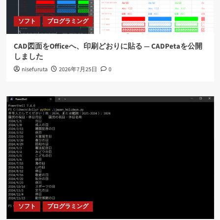
ソフト
プログラミング
CAD図面をOfficeへ、印刷どおりに貼る ― CADPetaを公開
しました
nisefuruta
2026年7月25日
0
ソフト
プログラミング