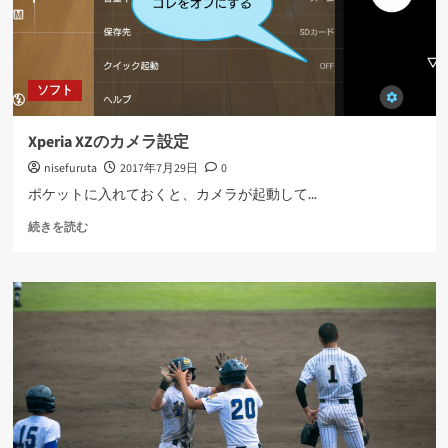
ソフト
Xperia XZのカメラ設定
nisefuruta
2017年7月29日
0
ポケットに入れておくと、カメラが起動して...
Xperia
続きを読む
XZ
の
カ
メ
ラ
設
定
に
つ
い
て