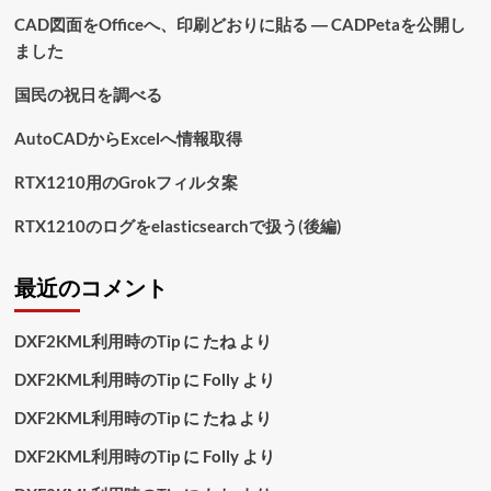
ジ
換
CAD図面をOfficeへ、印刷どおりに貼る ― CADPetaを公開し
に
送
つ
ました
い
り
て
国民の祝日を調べる
さ
ら
AutoCADからExcelへ情報取得
に
読
RTX1210用のGrokフィルタ案
む
RTX1210のログをelasticsearchで扱う(後編)
最近のコメント
DXF2KML利用時のTip
に
たね
より
DXF2KML利用時のTip
に
Folly
より
DXF2KML利用時のTip
に
たね
より
DXF2KML利用時のTip
に
Folly
より