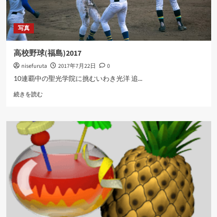
さ
ら
に
写真
読
む
高校野球(福島)2017
nisefuruta
2017年7月22日
0
10連覇中の聖光学院に挑むいわき光洋 追...
高
続きを読む
校
野
球
(福
島)2017
に
つ
い
て
さ
ら
に
読