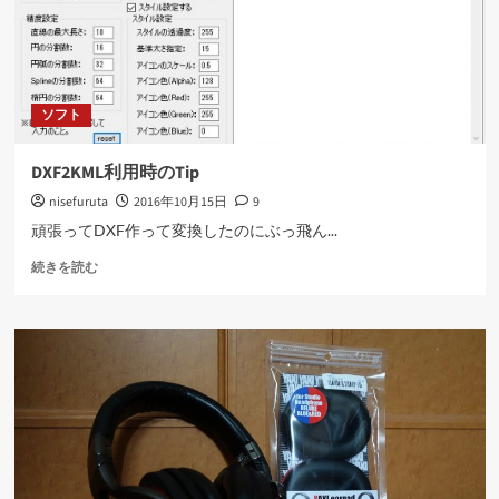
て
さ
ら
に
読
ソフト
む
DXF2KML利用時のTip
nisefuruta
2016年10月15日
9
頑張ってDXF作って変換したのにぶっ飛ん...
DXF2KML
続きを読む
利
用
時
の
Tip
に
つ
い
て
さ
ら