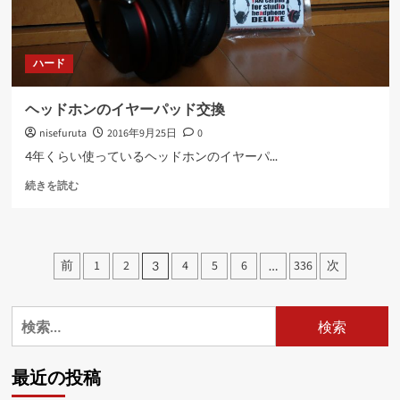
に
読
む
ハード
ヘッドホンのイヤーパッド交換
nisefuruta
2016年9月25日
0
4年くらい使っているヘッドホンのイヤーパ...
ヘ
続きを読む
ッ
ド
ホ
ン
投
前
1
2
4
5
6
336
次
3
…
の
稿
イ
ヤ
の
検
ー
パ
索:
ペ
ッ
ド
ー
最近の投稿
交