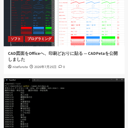
RTX1210用のGrokフィルタ案
4
ソフト
ネット
RTX1210のログをelasticsearchで扱う(後編)
ソフト
プログラミング
5
CAD図面をOfficeへ、印刷どおりに貼る ― CADPetaを公開
ソフト
プログラミング
しました
CAD図面をOfficeへ、印刷どおりに貼る ―
nisefuruta
2026年7月25日
0
CADPetaを公開しました
1
ソフト
プログラミング
国民の祝日を調べる
2
ソフト
プログラミング