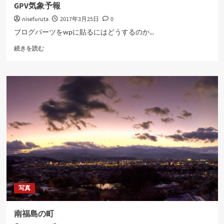
夫
む
GPV気象予報
に
nisefuruta
2017年3月25日
0
つ
い
ブログパーツをwpに貼るにはどうするのか...
て
GPV
さ
続きを読む
気
ら
象
に
予
読
報
む
に
つ
い
て
さ
ら
に
読
む
写真
南福島の町