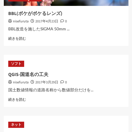
に
読
BBL(ボケがボケるレンズ)
む
nisefuruta
2017年4月23日
0
BBL改造を施したSIGMA 50mm ...
BBL(ボ
続きを読む
ケ
が
ボ
ケ
ソフト
る
レ
QGIS-国道名の工夫
ン
nisefuruta
2017年3月29日
0
ズ)
に
国土数値情報の道路名称から数値部分だけを...
つ
QGIS-
い
続きを読む
国
て
道
さ
名
ら
の
に
ネット
工
読