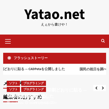
内
Yatao.net
容
を
ス
えぇから書けや！
キ
ッ
メ
プ
イ
ン
メ
フラッシュストーリー
ニ
ュ
ソフト
プログラミング
りに貼る ― CADPetaを公開しました
ー
国民の祝日を調べる
CAD図面をOfficeへ、印刷どおりに貼る ―
CADPetaを公開しました
ソフト
ネット
メインストーリー
ソフト
プログラミング
nisefuruta
2026年7月25日
0
RTX1210用のGrokフィルタ案
CAD図面をOfficeへ、印刷どおりに貼る ―
ソフト
プログラミング
4
CADPetaを公開しました
国民の祝日を調べる
編集者のおすすめ
nisefuruta
nisefuruta
2026年7月25日
2023年12月24日
0
0
ソフト
ネット