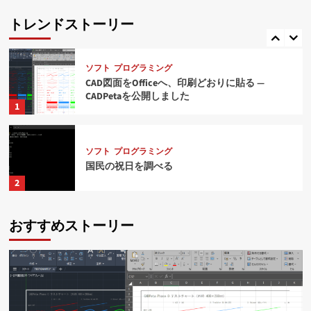
RTX1210のログをelasticsearchで扱う(後編)
トレンドストーリー
5
ソフト
プログラミング
CAD図面をOfficeへ、印刷どおりに貼る ―
CADPetaを公開しました
1
ソフト
プログラミング
国民の祝日を調べる
2
おすすめストーリー
ソフト
プログラミング
AutoCADからExcelへ情報取得
3
ソフト
ネット