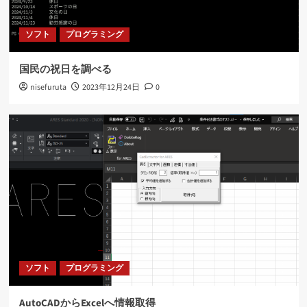
AutoCADからExcelへ情報取得
3
ソフト
プログラミング
ソフト
ネット
国民の祝日を調べる
RTX1210用のGrokフィルタ案
nisefuruta
2023年12月24日
0
4
ソフト
ネット
RTX1210のログをelasticsearchで扱う(後編)
5
ソフト
プログラミング
AutoCADからExcelへ情報取得