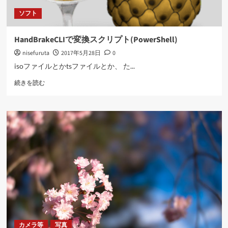
む
ソフト
HandBrakeCLIで変換スクリプト(PowerShell)
nisefuruta
2017年5月28日
0
isoファイルとかtsファイルとか、 た...
HandBrakeCLI
続きを読む
で
変
換
ス
ク
リ
プ
ト
(PowerShell)
に
つ
い
て
さ
カメラ等
写真
ら