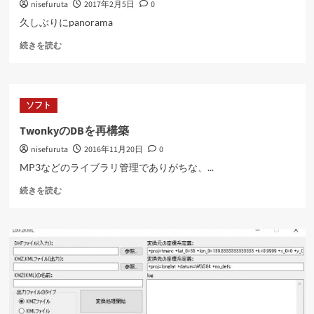
nisefuruta
2017年2月5日
0
久しぶりにpanorama
南
続きを読む
福
島
の
町
ソフト
に
つ
TwonkyのDBを再構築
い
nisefuruta
2016年11月20日
0
て
さ
MP3などのライブラリ管理でありがちな、...
ら
Twonky
に
続きを読む
の
読
DB
む
を
再
構
築
に
つ
い