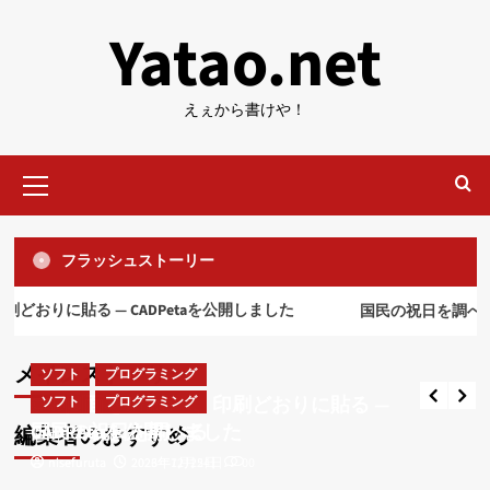
内
Yatao.net
容
を
ス
えぇから書けや！
キ
ッ
メ
プ
イ
ン
メ
フラッシュストーリー
ニ
ュ
ソフト
プログラミング
おりに貼る ― CADPetaを公開しました
ー
国民の祝日を調べる
CAD図面をOfficeへ、印刷どおりに貼る ―
CADPetaを公開しました
ソフト
ネット
メインストーリー
ソフト
プログラミング
nisefuruta
2026年7月25日
0
RTX1210用のGrokフィルタ案
CAD図面をOfficeへ、印刷どおりに貼る ―
ソフト
プログラミング
4
CADPetaを公開しました
国民の祝日を調べる
編集者のおすすめ
nisefuruta
nisefuruta
2026年7月25日
2023年12月24日
0
0
ソフト
ネット