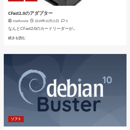
つ
い
CFast2.0のアダプター
て
nisefuruta
2019年10月21日
0
さ
ら
なんとCFast2.0のカードリーダーが...
に
CFast2.0
読
続きを読む
の
む
ア
ダ
プ
タ
ー
に
つ
い
て
さ
ら
に
読
ソフト
む