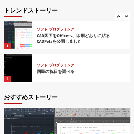
RTX1210のログをelasticsearchで扱う(後編)
トレンドストーリー
5
ソフト
プログラミング
CAD図面をOfficeへ、印刷どおりに貼る ―
CADPetaを公開しました
1
ソフト
プログラミング
国民の祝日を調べる
2
おすすめストーリー
ソフト
プログラミング
AutoCADからExcelへ情報取得
3
ソフト
ネット