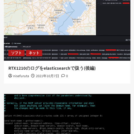
ソフト
ネット
RTX1210のログをelasticsearchで扱う(後編)
nisefuruta
2021年10月7日
0