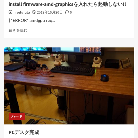
install firmware-amd-graphicsを入れたら起動しない!?
nisefuruta
2019年10月20日
0
] *ERROR* amdgpu req...
install
続きを読む
firmware-
amd-
graphics
を
入
れ
た
ら
起
動
し
な
い!?
に
ハード
つ
い
て
PCデスク完成
さ