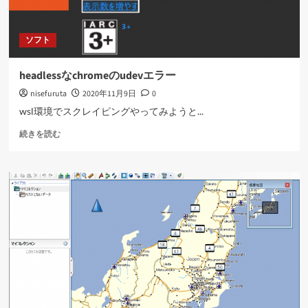
れ
な
い
ソフト
に
つ
い
headlessなchromeのudevエラー
て
nisefuruta
2020年11月9日
0
さ
ら
wsl環境でスクレイピングやってみようと...
に
headless
読
続きを読む
な
む
chrome
の
udev
エ
ラ
ー
に
つ
い
て
さ
ら