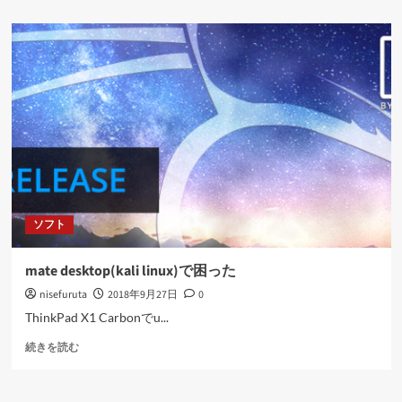
し
た
に
つ
い
て
さ
ら
に
読
む
ソフト
mate desktop(kali linux)で困った
nisefuruta
2018年9月27日
0
ThinkPad X1 Carbonでu...
mate
続きを読む
desktop(kali
linux)
で