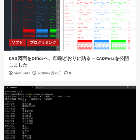
RTX1210用のGrokフィルタ案
4
ソフト
ネット
RTX1210のログをelasticsearchで扱う(後編)
ソフト
プログラミング
5
CAD図面をOfficeへ、印刷どおりに貼る ― CADPetaを公開
ソフト
プログラミング
しました
CAD図面をOfficeへ、印刷どおりに貼る ―
nisefuruta
2026年7月25日
0
CADPetaを公開しました
1
ソフト
プログラミング
国民の祝日を調べる
2
ソフト
プログラミング