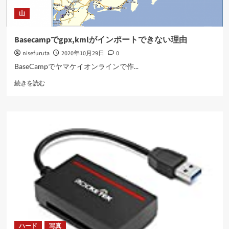
に
山
読
む
Basecampでgpx,kmlがインポートできない理由
nisefuruta
2020年10月29日
0
BaseCampでヤマケイオンラインで作...
Basecamp
続きを読む
で
gpx,kml
が
イ
ン
ポ
ー
ト
で
き
な
い
理
由
ハード
写真
に