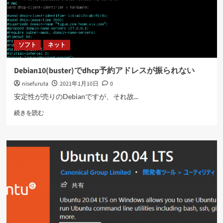
ソフト
ネット
Debian10(buster)でdhcp予約アドレスが振られない
nisefuruta
2021年1月10日
0
安定性が売りのDebianですが、それ故...
Debian10(buster)
続きを読む
で
dhcp
予
約
ア
ド
レ
ス
が
振
ら