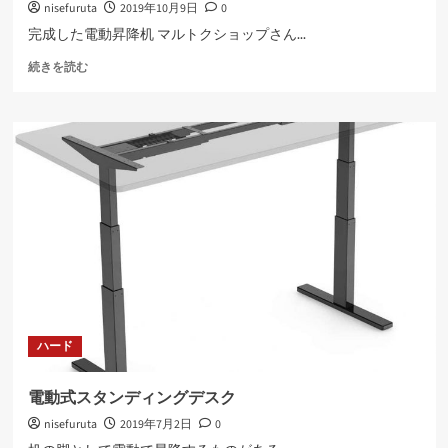
nisefuruta
2019年10月9日
0
ら
に
完成した電動昇降机 マルトクショップさん...
読
PC
む
続きを読む
デ
ス
ク
完
成
に
つ
い
て
さ
ら
に
読
む
ハード
電動式スタンディングデスク
nisefuruta
2019年7月2日
0