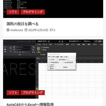
AutoCADからExcelへ情報取得
3
ソフト
プログラミング
ソフト
ネット
国民の祝日を調べる
RTX1210用のGrokフィルタ案
nisefuruta
2023年12月24日
0
4
ソフト
ネット
RTX1210のログをelasticsearchで扱う(後編)
5
ソフト
プログラミング
AutoCADからExcelへ情報取得