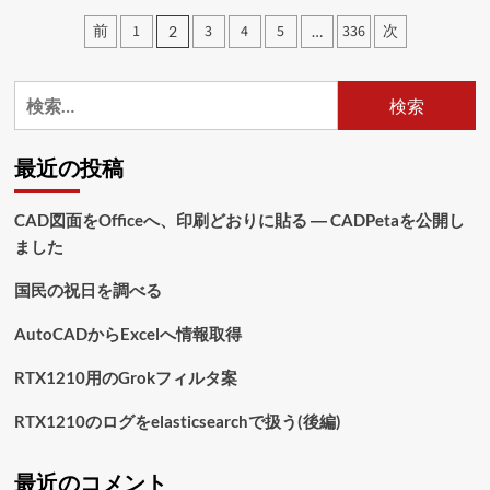
困
投
前
1
3
4
5
336
次
2
…
っ
稿
た
に
の
検
つ
い
索:
ペ
て
さ
ー
最近の投稿
ら
ジ
に
CAD図面をOfficeへ、印刷どおりに貼る ― CADPetaを公開し
読
送
む
ました
り
国民の祝日を調べる
AutoCADからExcelへ情報取得
RTX1210用のGrokフィルタ案
RTX1210のログをelasticsearchで扱う(後編)
最近のコメント