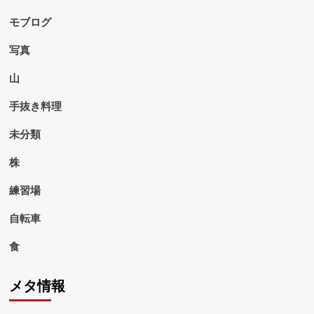
モブログ
写真
山
手抜き料理
未分類
株
練習場
自転車
食
メタ情報