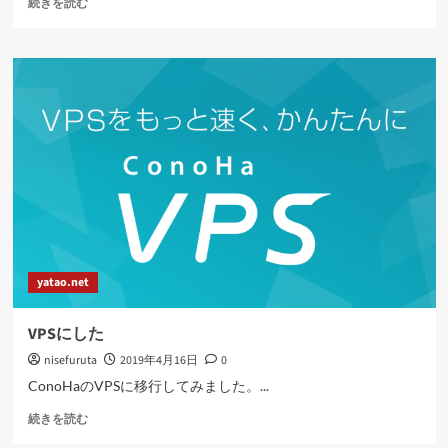
続きを読む
を
語
っ
た
フ
ィ
ッ
シ
ン
グ
メ
ー
ル
に
yatao.net
つ
い
て
VPSにした
さ
nisefuruta
2019年4月16日
0
ら
に
ConoHaのVPSに移行してみました。...
読
VPS
む
続きを読む
に