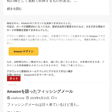
机の脚として電動で昇降するものがある。 ...
電
続きを読む
動
式
ス
タ
ン
デ
ィ
ン
グ
デ
ス
ク
に
つ
ネット
い
て
さ
Amazonを語ったフィッシングメール
ら
nisefuruta
2019年6月22日
0
に
読
フィッシングメールは日々来ているけど見た...
む
Amazon