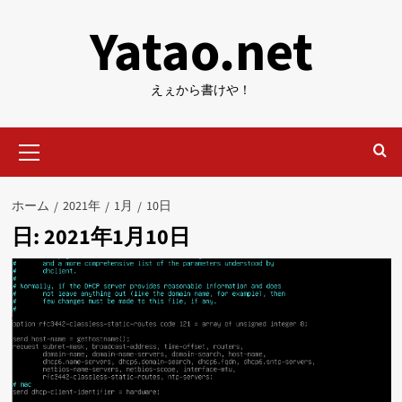
内
Yatao.net
容
を
ス
えぇから書けや！
キ
ッ
メ
プ
イ
ン
メ
ホーム
2021年
1月
10日
ニ
日:
2021年1月10日
ュ
ー