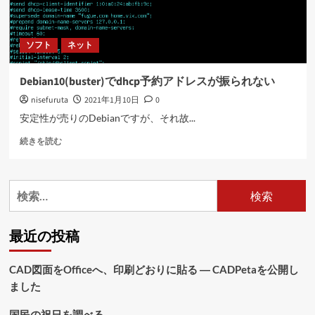
ソフト
ネット
Debian10(buster)でdhcp予約アドレスが振られない
nisefuruta
2021年1月10日
0
安定性が売りのDebianですが、それ故...
Debian10(buster)
続きを読む
で
dhcp
予
検
約
索:
ア
ド
最近の投稿
レ
ス
が
CAD図面をOfficeへ、印刷どおりに貼る ― CADPetaを公開し
振
ました
ら
れ
な
国民の祝日を調べる