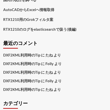
い
に
AutoCADからExcelへ情報取得
つ
い
RTX1210用のGrokフィルタ案
て
さ
RTX1210のログをelasticsearchで扱う(後編)
ら
に
読
最近のコメント
む
DXF2KML利用時のTip
に
たね
より
DXF2KML利用時のTip
に
Folly
より
DXF2KML利用時のTip
に
たね
より
DXF2KML利用時のTip
に
Folly
より
DXF2KML利用時のTip
に
たね
より
カテゴリー