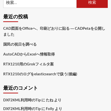
索:
最近の投稿
CAD図面をOfficeへ、印刷どおりに貼る ― CADPetaを公開し
ました
国民の祝日を調べる
AutoCADからExcelへ情報取得
RTX1210用のGrokフィルタ案
RTX1210のログをelasticsearchで扱う(後編)
最近のコメント
DXF2KML利用時のTip
に
たね
より
DXF2KML利用時のTip
に
Folly
より