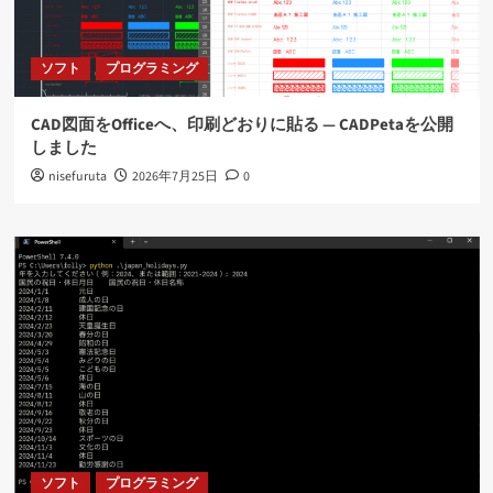
ソフト
プログラミング
CAD図面をOfficeへ、印刷どおりに貼る ― CADPetaを公開
しました
nisefuruta
2026年7月25日
0
ソフト
プログラミング