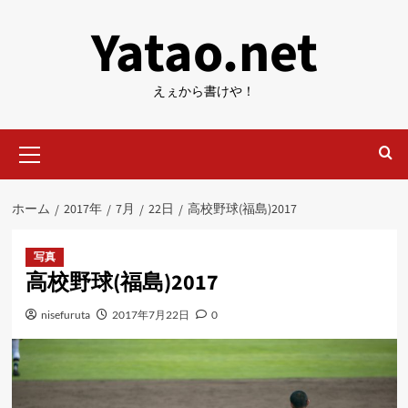
内
Yatao.net
容
を
ス
えぇから書けや！
キ
ッ
メ
プ
イ
ン
メ
ホーム
2017年
7月
22日
高校野球(福島)2017
ニ
ュ
ー
写真
高校野球(福島)2017
nisefuruta
2017年7月22日
0