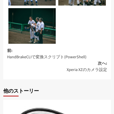
投
前:
HandBrakeCLIで変換スクリプト(PowerShell)
稿
次へ:
ナ
Xperia XZのカメラ設定
ビ
ゲ
他のストーリー
ー
シ
ョ