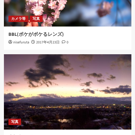
カメラ等
写真
BBL(ボケがボケるレンズ)
nisefuruta
2017年4月23日
0
写真