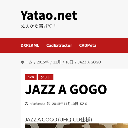
内
Yatao.net
容
を
ス
えぇから書けや！
キ
ッ
DXF2KML
CadExtractor
CADPeta
プ
ホーム
2015年
11月
10日
JAZZ A GOGO
DVD
ソフト
JAZZ A GOGO
nisefuruta
2015年11月10日
0
JAZZ A GOGO (UHQ-CD仕様)