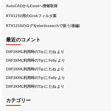
AutoCADからExcelへ情報取得
RTX1210用のGrokフィルタ案
RTX1210のログをelasticsearchで扱う(後編)
最近のコメント
DXF2KML利用時のTip
に
たね
より
DXF2KML利用時のTip
に
Folly
より
DXF2KML利用時のTip
に
たね
より
DXF2KML利用時のTip
に
Folly
より
DXF2KML利用時のTip
に
たね
より
カテゴリー