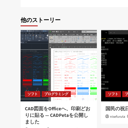
ナ
ビ
他のストーリー
ゲ
ー
シ
ョ
ン
ソフト
プログラミング
ソフト
CAD図面をOfficeへ、印刷どお
国民の祝
りに貼る ― CADPetaを公開し
nisefuruta
ました