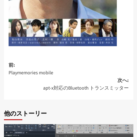
投
前:
Playmemories mobile
稿
次へ:
ナ
apt-x対応のBluetooth トランスミッター
ビ
ゲ
他のストーリー
ー
シ
ョ