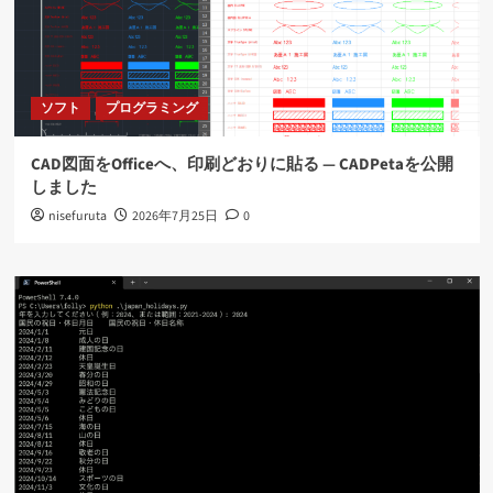
ソフト
プログラミング
CAD図面をOfficeへ、印刷どおりに貼る ― CADPetaを公開
しました
nisefuruta
2026年7月25日
0