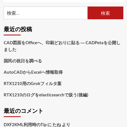
検
索:
最近の投稿
CAD図面をOfficeへ、印刷どおりに貼る ― CADPetaを公開し
ました
国民の祝日を調べる
AutoCADからExcelへ情報取得
RTX1210用のGrokフィルタ案
RTX1210のログをelasticsearchで扱う(後編)
最近のコメント
DXF2KML利用時のTip
に
たね
より