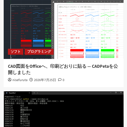
ン
ソフト
プログラミング
CAD図面をOfficeへ、印刷どおりに貼る ― CADPetaを公
開しました
nisefuruta
2026年7月25日
0