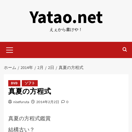
内
Yatao.net
容
を
ス
えぇから書けや！
キ
ッ
メ
プ
イ
ン
メ
ホーム
2014年
2月
2日
真夏の方程式
ニ
ュ
ー
DVD
ソフト
真夏の方程式
nisefuruta
2014年2月2日
0
真夏の方程式
鑑賞
結構古い？