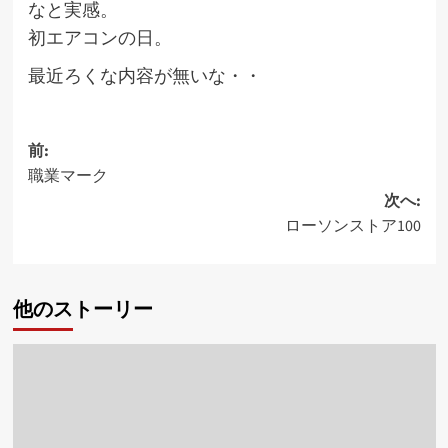
なと実感。
初エアコンの日。
最近ろくな内容が無いな・・
投
前:
職業マーク
稿
次へ:
ナ
ローソンストア100
ビ
ゲ
他のストーリー
ー
シ
ョ
ン