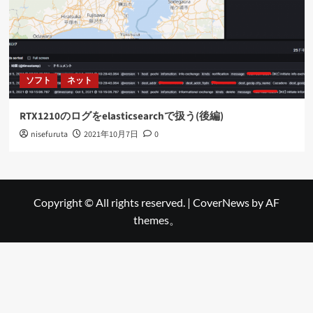
ソフト
ネット
RTX1210のログをelasticsearchで扱う(後編)
nisefuruta
2021年10月7日
0
Copyright © All rights reserved.
|
CoverNews
by AF
themes。