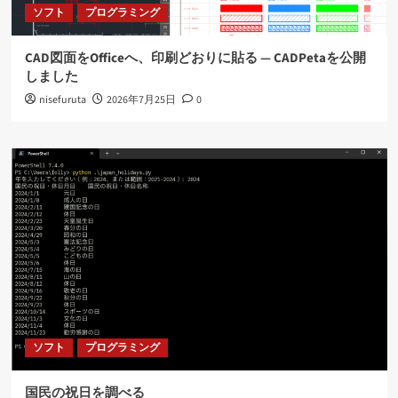
ソフト
プログラミング
CAD図面をOfficeへ、印刷どおりに貼る ― CADPetaを公開
しました
nisefuruta
2026年7月25日
0
ソフト
プログラミング
国民の祝日を調べる