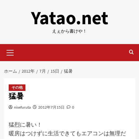
内
Yatao.net
容
を
ス
えぇから書けや！
キ
ッ
メ
プ
イ
ン
メ
ホーム
2012年
7月
15日
猛暑
ニ
ュ
ー
その他
猛暑
nisefuruta
2012年7月15日
0
猛烈に暑い！
暖房はつけずに生活できてもエアコンは無理だ