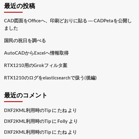
最近の投稿
CAD図面をOfficeへ、印刷どおりに貼る ― CADPetaを公開し
ました
国民の祝日を調べる
AutoCADからExcelへ情報取得
RTX1210用のGrokフィルタ案
RTX1210のログをelasticsearchで扱う(後編)
最近のコメント
DXF2KML利用時のTip
に
たね
より
DXF2KML利用時のTip
に
Folly
より
DXF2KML利用時のTip
に
たね
より