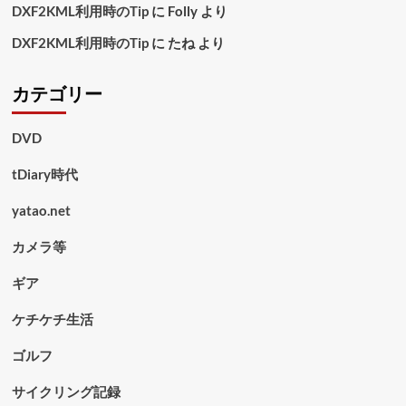
DXF2KML利用時のTip
に
Folly
より
DXF2KML利用時のTip
に
たね
より
カテゴリー
DVD
tDiary時代
yatao.net
カメラ等
ギア
ケチケチ生活
ゴルフ
サイクリング記録