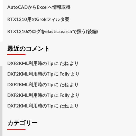
AutoCADからExcelへ情報取得
RTX1210用のGrokフィルタ案
RTX1210のログをelasticsearchで扱う(後編)
最近のコメント
DXF2KML利用時のTip
に
たね
より
DXF2KML利用時のTip
に
Folly
より
DXF2KML利用時のTip
に
たね
より
DXF2KML利用時のTip
に
Folly
より
DXF2KML利用時のTip
に
たね
より
カテゴリー