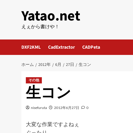
内
Yatao.net
容
を
ス
えぇから書けや！
キ
ッ
DXF2KML
CadExtractor
CADPeta
プ
ホーム
2012年
6月
27日
生コン
その他
生コン
nisefuruta
2012年6月27日
0
大変な作業ですよねぇ
ぐったり