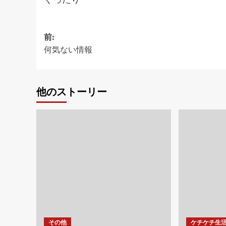
投
前:
何気ない情報
稿
ナ
ビ
他のストーリー
ゲ
ー
シ
ョ
ン
その他
ケチケチ生