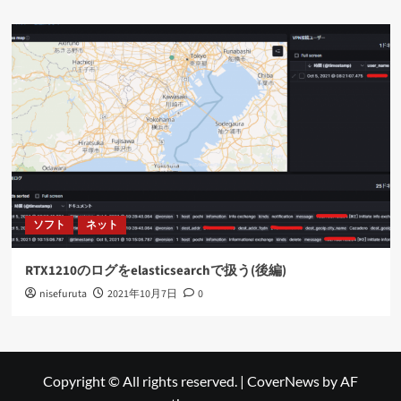
ソフト
ネット
RTX1210のログをelasticsearchで扱う(後編)
nisefuruta
2021年10月7日
0
Copyright © All rights reserved.
|
CoverNews
by AF