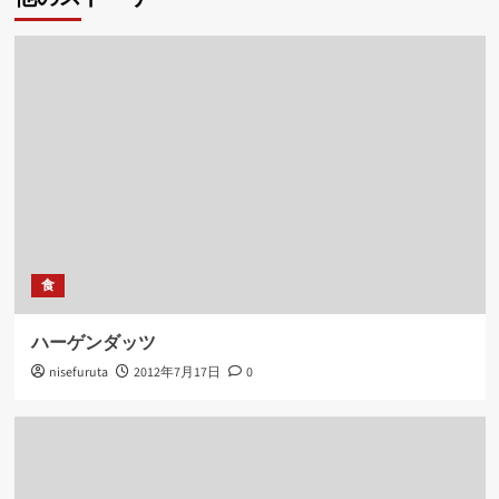
ー
シ
ョ
ン
食
ハーゲンダッツ
nisefuruta
2012年7月17日
0