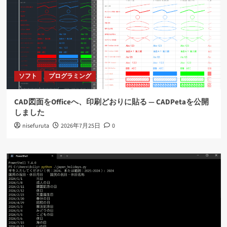
ソフト
プログラミング
CAD図面をOfficeへ、印刷どおりに貼る ― CADPetaを公開
しました
nisefuruta
2026年7月25日
0