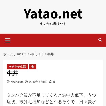
内
Yatao.net
容
を
ス
えぇから書けや！
キ
ッ
メ
プ
イ
ン
メ
ホーム
2012年
4月
8日
牛丼
ニ
ュ
ー
ケチケチ生活
食
牛丼
nisefuruta
2012年4月8日
0
タンパク質が不足してくると集中力低下、うつ
症状、抜け毛増加などとなるそうで、日々炭水