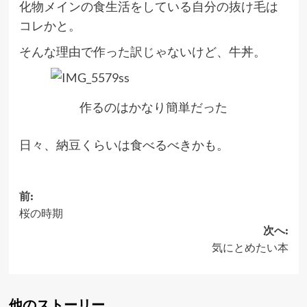
化物メインの食生活をしている自分の抜け毛は
コレかと。
そんな理由で作った訳じゃないけど、牛丼。
作るのはかなり簡単だった
日々、納豆くらいは食べるべきかも。
投
前:
桜の時期
稿
次へ:
ナ
気にとめたい本
ビ
ゲ
他のストーリー