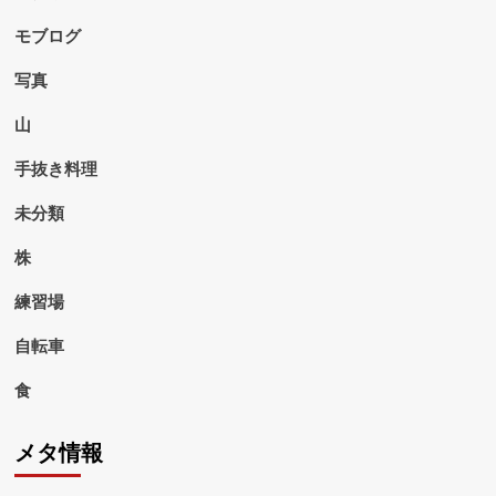
モブログ
写真
山
手抜き料理
未分類
株
練習場
自転車
食
メタ情報