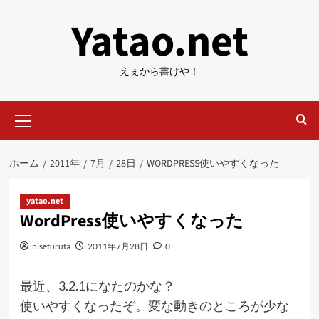
内
Yatao.net
容
を
ス
えぇから書けや！
キ
ッ
メ
プ
イ
ン
メ
ホーム
2011年
7月
28日
WORDPRESS使いやすくなった
ニ
ュ
ー
yatao.net
WordPress使いやすくなった
nisefuruta
2011年7月28日
0
最近、3.2.1になたのかな？
使いやすくなったぞ。変な動きのところが少な