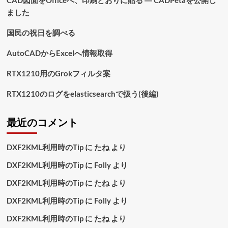
CAD図面をOfficeへ、印刷どおりに貼る ― CADPetaを公開し
ました
国民の祝日を調べる
AutoCADからExcelへ情報取得
RTX1210用のGrokフィルタ案
RTX1210のログをelasticsearchで扱う(後編)
最近のコメント
DXF2KML利用時のTip
に
たね
より
DXF2KML利用時のTip
に
Folly
より
DXF2KML利用時のTip
に
たね
より
DXF2KML利用時のTip
に
Folly
より
DXF2KML利用時のTip
に
たね
より