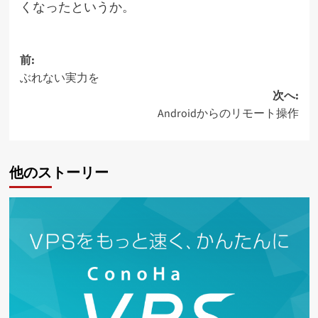
くなったというか。
投
前:
ぶれない実力を
稿
次へ:
ナ
Androidからのリモート操作
ビ
ゲ
他のストーリー
ー
シ
ョ
ン