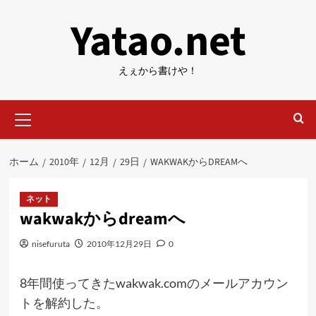
内
Yatao.net
容
を
ス
えぇから書けや！
キ
ッ
メ
プ
イ
ン
メ
ホーム
2010年
12月
29日
WAKWAKからDREAMへ
ニ
ュ
ー
ネット
wakwakからdreamへ
nisefuruta
2010年12月29日
0
8年間使ってきたwakwak.comのメールアカウン
トを解約した。