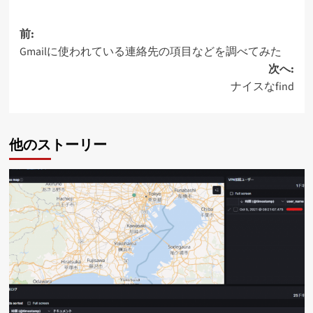
投
前:
Gmailに使われている連絡先の項目などを調べてみた
稿
次へ:
ナ
ナイスなfind
ビ
ゲ
他のストーリー
ー
シ
ョ
ン