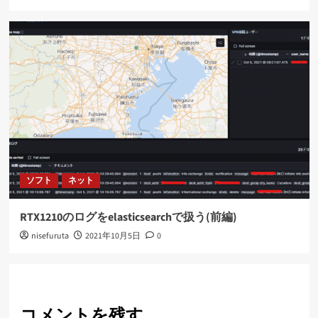
ソフト
ネット
RTX1210のログをelasticsearchで扱う(前編)
nisefuruta
2021年10月5日
0
コメントを残す