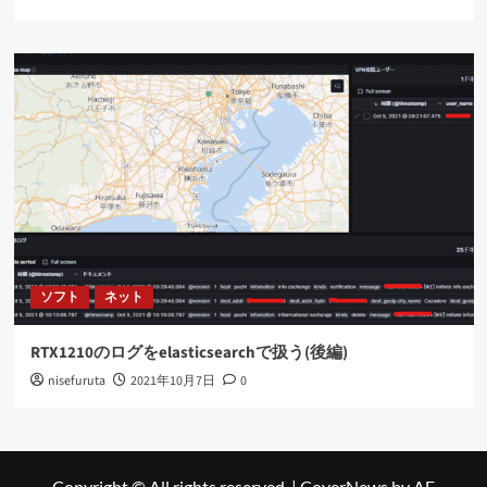
ソフト
ネット
RTX1210のログをelasticsearchで扱う(後編)
nisefuruta
2021年10月7日
0
Copyright © All rights reserved.
|
CoverNews
by AF