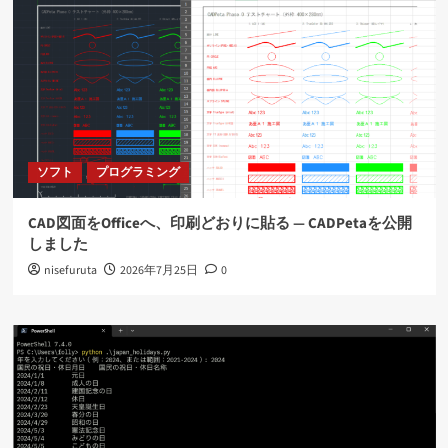
ソフト
プログラミング
CAD図面をOfficeへ、印刷どおりに貼る ― CADPetaを公開
しました
nisefuruta
2026年7月25日
0