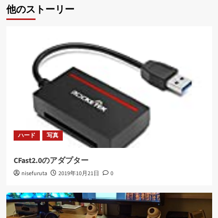
他のストーリー
ー
シ
ョ
ン
ハード
写真
CFast2.0のアダプター
nisefuruta
2019年10月21日
0