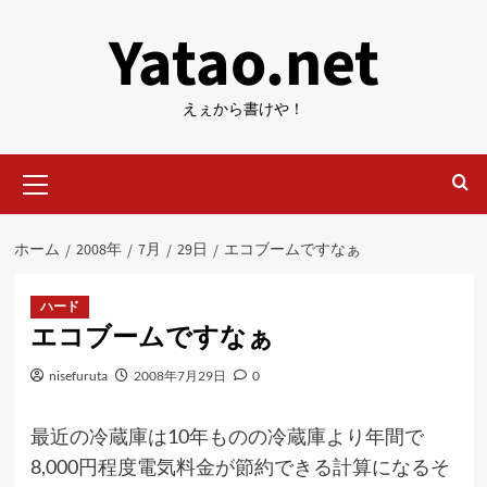
内
Yatao.net
容
を
ス
えぇから書けや！
キ
ッ
メ
プ
イ
ン
メ
ホーム
2008年
7月
29日
エコブームですなぁ
ニ
ュ
ー
ハード
エコブームですなぁ
nisefuruta
2008年7月29日
0
最近の冷蔵庫は10年ものの冷蔵庫より年間で
8,000円程度電気料金が節約できる計算になるそ