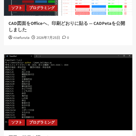
ソフト
プログラミング
CAD図面をOfficeへ、印刷どおりに貼る ― CADPetaを公開
しました
nisefuruta
2026年7月25日
0
ソフト
プログラミング