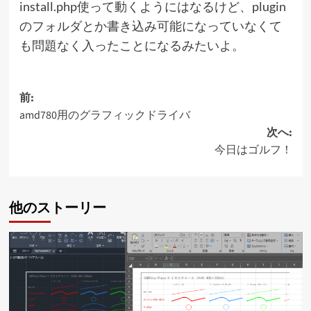
install.php使って動くようにはなるけど、plugin
のフォルダとか書き込み可能になっていなくて
も問題なく入ったことになるみたいよ。
投
前:
amd780用のグラフィックドライバ
稿
次へ:
ナ
今日はゴルフ！
ビ
ゲ
他のストーリー
ー
シ
ョ
ン