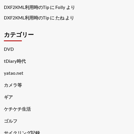
DXF2KML利用時のTip
に
Folly
より
DXF2KML利用時のTip
に
たね
より
カテゴリー
DVD
tDiary時代
yatao.net
カメラ等
ギア
ケチケチ生活
ゴルフ
サイクリング記録