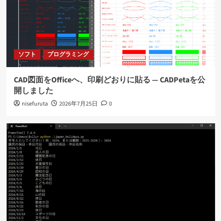
ソフト
プログラミング
CAD図面をOfficeへ、印刷どおりに貼る ― CADPetaを公
開しました
nisefuruta
2026年7月25日
0