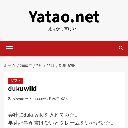
内
Yatao.net
容
を
ス
えぇから書けや！
キ
ッ
メ
プ
イ
ン
メ
ホーム
2008年
7月
25日
DUKUWIKI
ニ
ュ
ー
ソフト
dukuwiki
nisefuruta
2008年7月25日
0
会社にdukuwikiを入れてみた。
早速記事が書けないとクレームをいただいた。