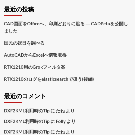
最近の投稿
CAD図面をOfficeへ、印刷どおりに貼る ― CADPetaを公開し
ました
国民の祝日を調べる
AutoCADからExcelへ情報取得
RTX1210用のGrokフィルタ案
RTX1210のログをelasticsearchで扱う(後編)
最近のコメント
DXF2KML利用時のTip
に
たね
より
DXF2KML利用時のTip
に
Folly
より
DXF2KML利用時のTip
に
たね
より