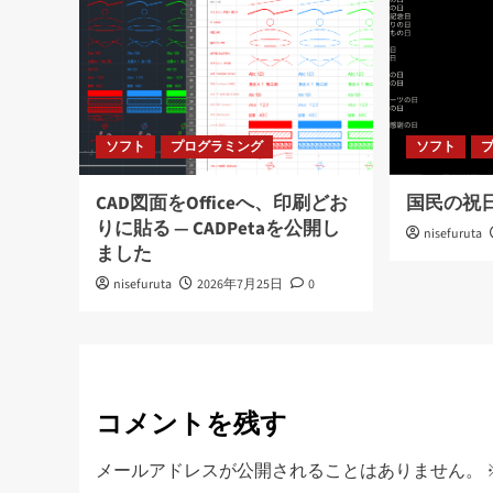
ョ
ン
ソフト
プログラミング
ソフト
CAD図面をOfficeへ、印刷どお
国民の祝
りに貼る ― CADPetaを公開し
nisefuruta
ました
nisefuruta
2026年7月25日
0
コメントを残す
メールアドレスが公開されることはありません。