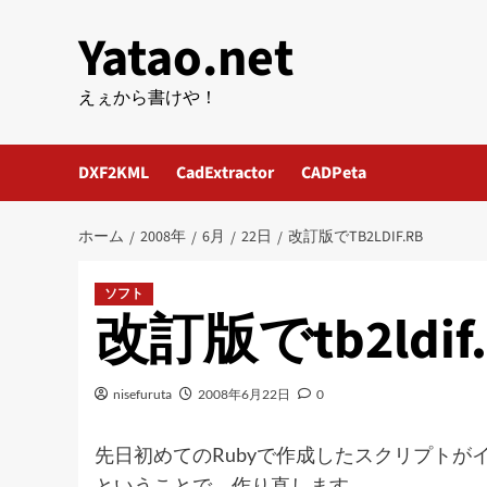
内
Yatao.net
容
を
ス
えぇから書けや！
キ
ッ
DXF2KML
CadExtractor
CADPeta
プ
ホーム
2008年
6月
22日
改訂版でTB2LDIF.RB
ソフト
改訂版でtb2ldif.
nisefuruta
2008年6月22日
0
先日初めてのRubyで作成したスクリプトが
ということで、作り直します。