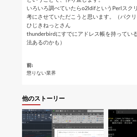
いろいろ調べていたらo2ldifというPer
考にさせていただこうと思います。（パクリ
ひじきねっと
さん
thunderbirdにすでにアドレス帳を持って
法あるのかも）
投
前:
懲りない業界
稿
ナ
ビ
他のストーリー
ゲ
ー
シ