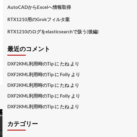
AutoCADからExcelへ情報取得
RTX1210用のGrokフィルタ案
RTX1210のログをelasticsearchで扱う(後編)
最近のコメント
DXF2KML利用時のTip
に
たね
より
DXF2KML利用時のTip
に
Folly
より
DXF2KML利用時のTip
に
たね
より
DXF2KML利用時のTip
に
Folly
より
DXF2KML利用時のTip
に
たね
より
カテゴリー