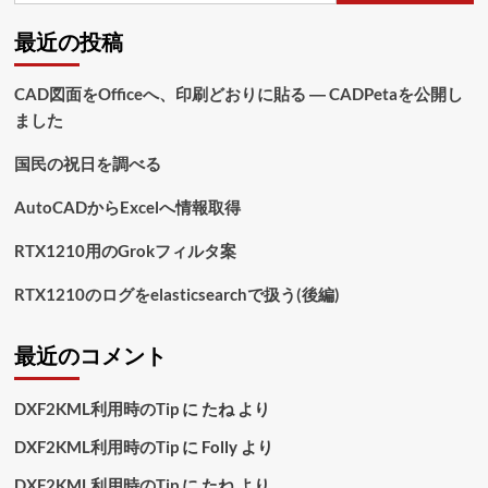
最近の投稿
CAD図面をOfficeへ、印刷どおりに貼る ― CADPetaを公開し
ました
国民の祝日を調べる
AutoCADからExcelへ情報取得
RTX1210用のGrokフィルタ案
RTX1210のログをelasticsearchで扱う(後編)
最近のコメント
DXF2KML利用時のTip
に
たね
より
DXF2KML利用時のTip
に
Folly
より
DXF2KML利用時のTip
に
たね
より