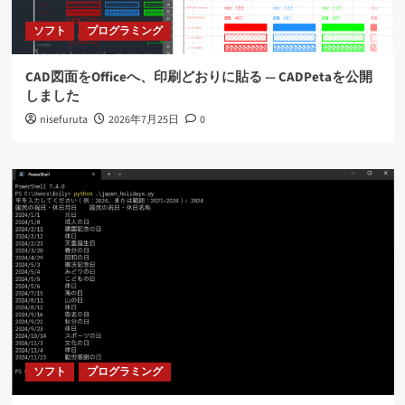
ソフト
プログラミング
CAD図面をOfficeへ、印刷どおりに貼る ― CADPetaを公開
しました
nisefuruta
2026年7月25日
0
ソフト
プログラミング