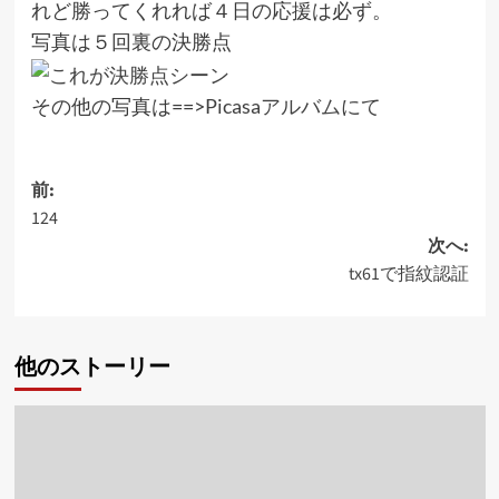
れど勝ってくれれば４日の応援は必ず。
写真は５回裏の決勝点
その他の写真は==>
Picasaアルバムにて
投
前:
124
稿
次へ:
ナ
tx61で指紋認証
ビ
ゲ
他のストーリー
ー
シ
ョ
ン