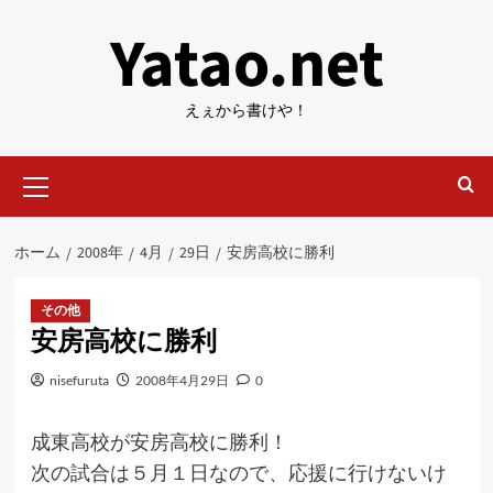
内
Yatao.net
容
を
ス
えぇから書けや！
キ
ッ
メ
プ
イ
ン
メ
ホーム
2008年
4月
29日
安房高校に勝利
ニ
ュ
ー
その他
安房高校に勝利
nisefuruta
2008年4月29日
0
成東高校が安房高校に勝利！
次の試合は５月１日なので、応援に行けないけ