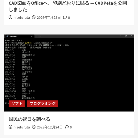
CAD図面をOfficeへ、印刷どおりに貼る ― CADPetaを公開
しました
nisefuruta
2026年7月25日
0
ソフト
プログラミング
国民の祝日を調べる
nisefuruta
2023年12月24日
0