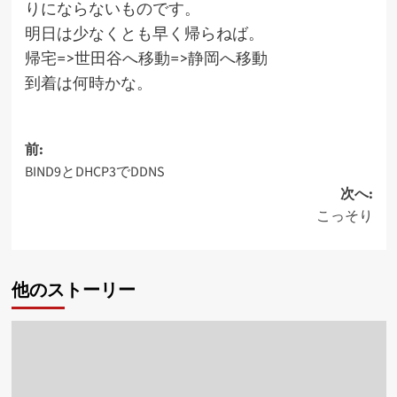
りにならないものです。
明日は少なくとも早く帰らねば。
帰宅=>世田谷へ移動=>静岡へ移動
到着は何時かな。
投
前:
BIND9とDHCP3でDDNS
稿
次へ:
ナ
こっそり
ビ
ゲ
他のストーリー
ー
シ
ョ
ン