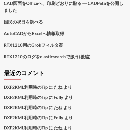
CAD図面をOfficeへ、印刷どおりに貼る ― CADPetaを公開し
ました
国民の祝日を調べる
AutoCADからExcelへ情報取得
RTX1210用のGrokフィルタ案
RTX1210のログをelasticsearchで扱う(後編)
最近のコメント
DXF2KML利用時のTip
に
たね
より
DXF2KML利用時のTip
に
Folly
より
DXF2KML利用時のTip
に
たね
より
DXF2KML利用時のTip
に
Folly
より
DXF2KML利用時のTip
に
たね
より