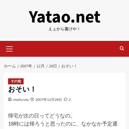
内
Yatao.net
容
を
ス
えぇから書けや！
キ
ッ
メ
プ
イ
ン
メ
ホーム
2007年
12月
28日
おそい！
ニ
ュ
ー
その他
おそい！
nisefuruta
2007年12月28日
2
帰宅が次の日ってどうなの。
18時には帰ろうと思ったのに、なかなか予定通