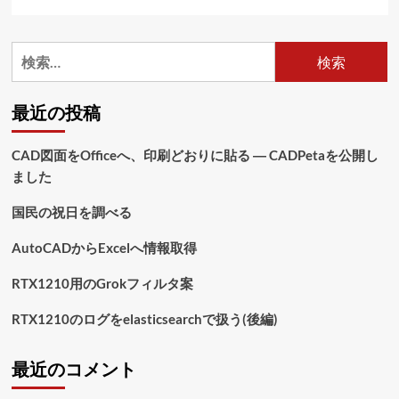
仲
茶！
に
検
つ
索:
い
て
最近の投稿
さ
ら
に
CAD図面をOfficeへ、印刷どおりに貼る ― CADPetaを公開し
読
ました
む
国民の祝日を調べる
AutoCADからExcelへ情報取得
RTX1210用のGrokフィルタ案
RTX1210のログをelasticsearchで扱う(後編)
最近のコメント