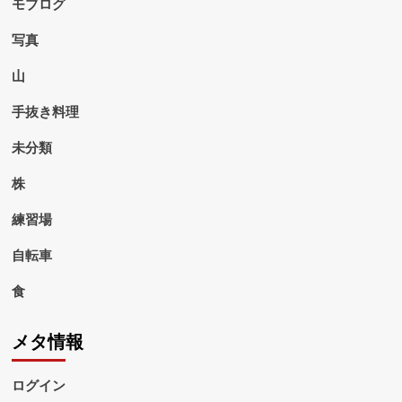
モブログ
写真
山
手抜き料理
未分類
株
練習場
自転車
食
メタ情報
ログイン