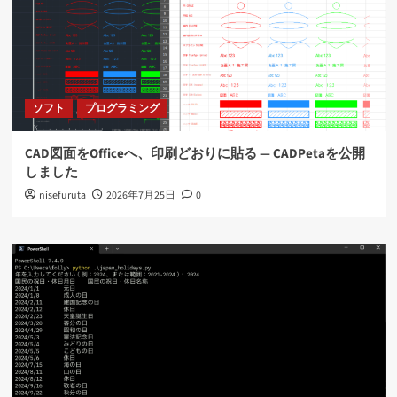
ソフト
プログラミング
CAD図面をOfficeへ、印刷どおりに貼る ― CADPetaを公開
しました
nisefuruta
2026年7月25日
0