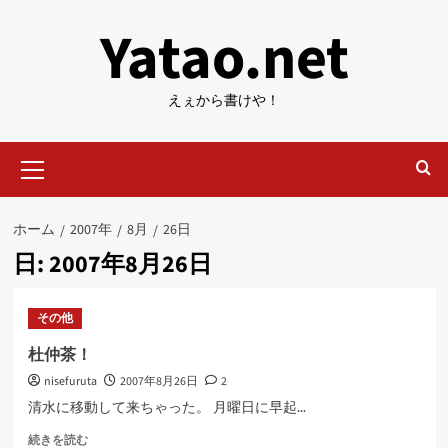
内
Yatao.net
容
を
ス
えぇから書けや！
キ
ッ
メ
プ
イ
ン
メ
ホーム
2007年
8月
26日
ニ
日:
2007年8月26日
ュ
ー
その他
杜仲茶！
nisefuruta
2007年8月26日
2
清水に移動して来ちゃった。 月曜日に早起...
杜
続きを読む