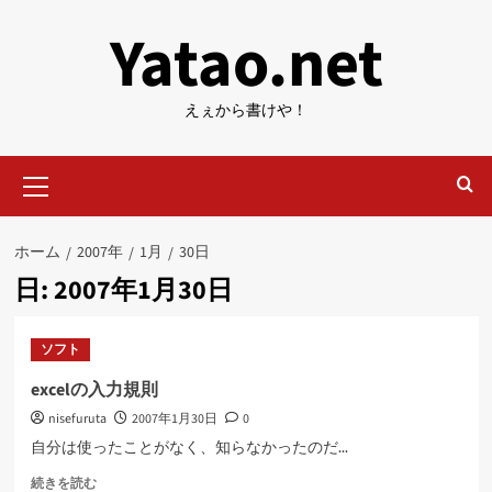
内
Yatao.net
容
を
ス
えぇから書けや！
キ
ッ
メ
プ
イ
ン
メ
ホーム
2007年
1月
30日
ニ
日:
2007年1月30日
ュ
ー
ソフト
excelの入力規則
nisefuruta
2007年1月30日
0
自分は使ったことがなく、知らなかったのだ...
excel
続きを読む