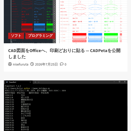
ソフト
プログラミング
CAD図面をOfficeへ、印刷どおりに貼る ― CADPetaを公開
しました
nisefuruta
2026年7月25日
0