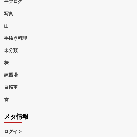
モブログ
写真
山
手抜き料理
未分類
株
練習場
自転車
食
メタ情報
ログイン