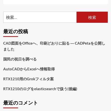
の
入
力
検
規
索:
則
に
最近の投稿
つ
い
て
CAD図面をOfficeへ、印刷どおりに貼る ― CADPetaを公開し
さ
ました
ら
に
読
国民の祝日を調べる
む
AutoCADからExcelへ情報取得
RTX1210用のGrokフィルタ案
RTX1210のログをelasticsearchで扱う(後編)
最近のコメント