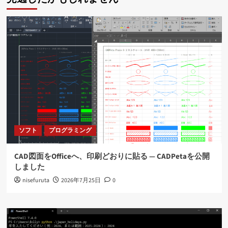
ソフト
プログラミング
CAD図面をOfficeへ、印刷どおりに貼る ― CADPetaを公開
しました
nisefuruta
2026年7月25日
0