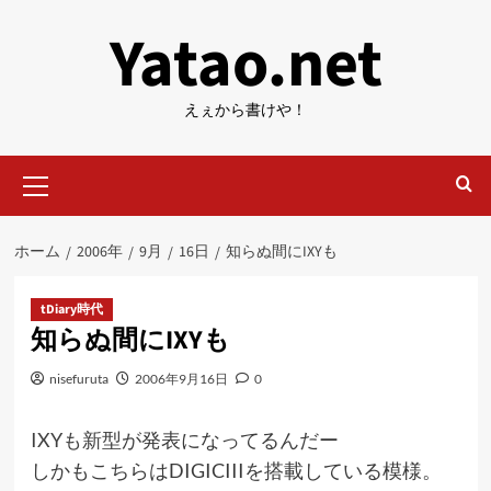
内
Yatao.net
容
を
ス
えぇから書けや！
キ
ッ
メ
プ
イ
ン
メ
ホーム
2006年
9月
16日
知らぬ間にIXYも
ニ
ュ
ー
tDiary時代
知らぬ間にIXYも
nisefuruta
2006年9月16日
0
IXYも新型
が発表になってるんだー
しかもこちらはDIGICIIIを搭載している模様。