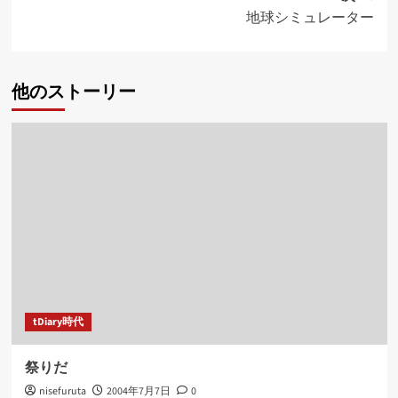
ナ
地球シミュレーター
ビ
ゲ
他のストーリー
ー
シ
ョ
ン
tDiary時代
祭りだ
nisefuruta
2004年7月7日
0