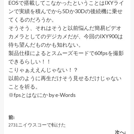
EOSで搭載してこなかったということはIXYライ
ンで実績を積んでから5Dか30Dの後続機に乗せ
てくるのだろうか。
そうそう、それはそうと以前悩んだ簡易ビデオ
カメラとしてのデジカメだが、今回のIXY900は
待ち望んだものかも知れない。
製品仕様
によるとスムーズモードで60fpsを撮影
できるらしい！！
こりゃぁええんじゃない！？
以前のように再生だけそう見せるだけじゃない
ことを祈る。
※
fpsとはなにか
by e-Words
投
前:
2731ニイウスコーで転けた
稿
次へ: