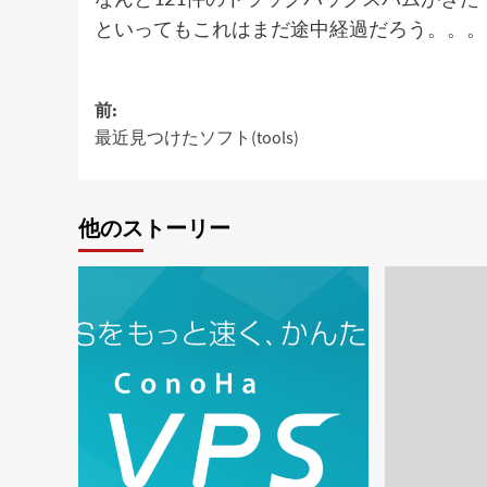
といってもこれはまだ途中経過だろう。。。[:
投
前:
最近見つけたソフト(tools)
稿
ナ
ビ
他のストーリー
ゲ
ー
シ
ョ
ン