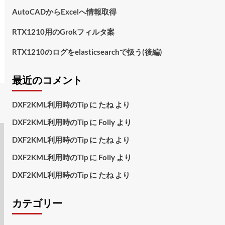
AutoCADからExcelへ情報取得
RTX1210用のGrokフィルタ案
RTX1210のログをelasticsearchで扱う(後編)
最近のコメント
DXF2KML利用時のTip
に
たね
より
DXF2KML利用時のTip
に
Folly
より
DXF2KML利用時のTip
に
たね
より
DXF2KML利用時のTip
に
Folly
より
DXF2KML利用時のTip
に
たね
より
カテゴリー