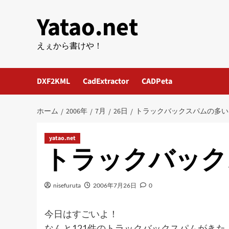
内
Yatao.net
容
を
ス
えぇから書けや！
キ
ッ
DXF2KML
CadExtractor
CADPeta
プ
ホーム
2006年
7月
26日
トラックバックスパムの多い
yatao.net
トラックバック
nisefuruta
2006年7月26日
0
今日はすごいよ！
なんと121件のトラックバックスパムがきた