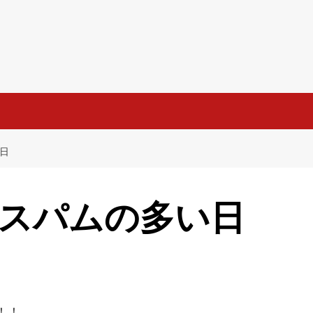
日
スパムの多い日
！！