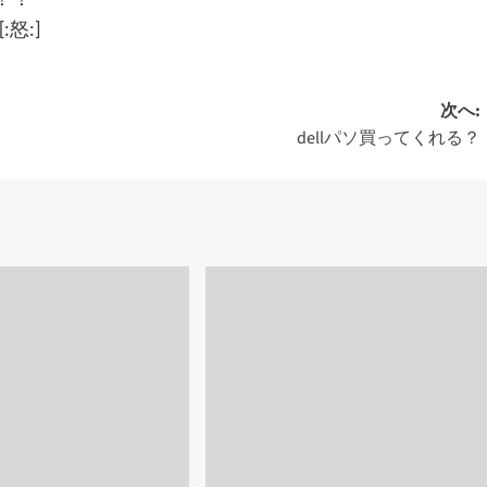
怒:]
次へ:
dellパソ買ってくれる？