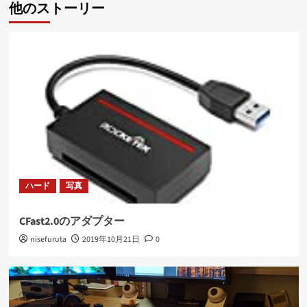
他のストーリー
ー
シ
ョ
ン
ハード
写真
CFast2.0のアダプター
nisefuruta
2019年10月21日
0