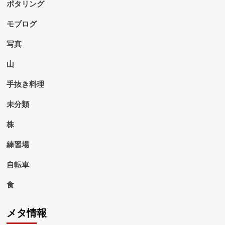
ポタリング
モブログ
写真
山
手抜き料理
未分類
株
練習場
自転車
食
メタ情報