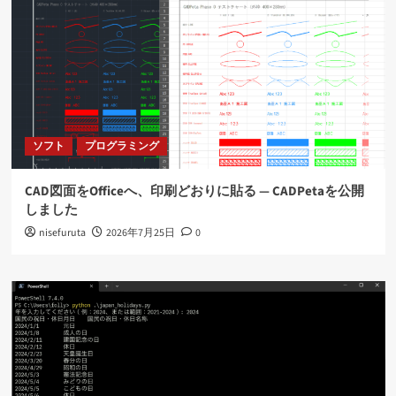
ソフト
プログラミング
CAD図面をOfficeへ、印刷どおりに貼る ― CADPetaを公開
しました
nisefuruta
2026年7月25日
0