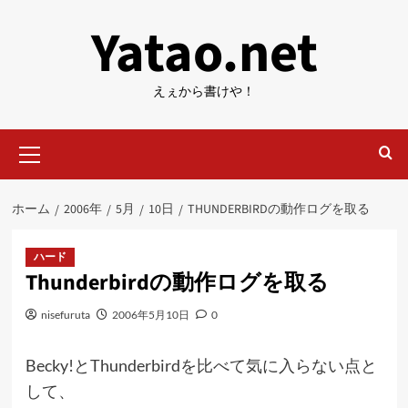
内
Yatao.net
容
を
ス
えぇから書けや！
キ
ッ
メ
プ
イ
ン
メ
ホーム
2006年
5月
10日
THUNDERBIRDの動作ログを取る
ニ
ュ
ー
ハード
Thunderbirdの動作ログを取る
nisefuruta
2006年5月10日
0
Becky!とThunderbirdを比べて気に入らない点と
して、