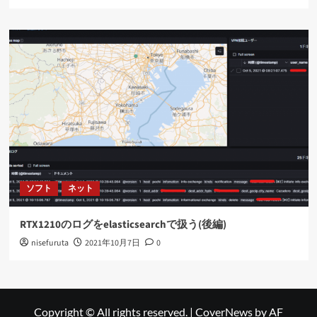
ソフト
ネット
RTX1210のログをelasticsearchで扱う(後編)
nisefuruta
2021年10月7日
0
Copyright © All rights reserved.
|
CoverNews
by AF