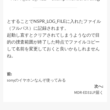
とすることでNSPR_LOG_FILEに入れたファイル
（フルパス）に記録されます。
起動し直すとクリアされてしまうようなので目
的の捜査範囲が終了した時点でファイルコピー
して名前を変更しておくと良いかもしれません
ね。
投
前:
sonyのイヤホンなんぞ使ってみる
稿
次へ:
ナ
MDR-ED31LP届く
ビ
ゲ